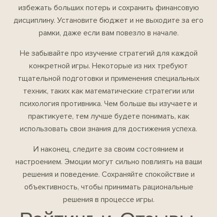
избежать больших потерь и сохранить финансовую
дисциплину. Установите бюджет и не выходите за его
рамки, даже если вам повезло в начале.
Не забывайте про изучение стратегий для каждой
конкретной игры. Некоторые из них требуют
тщательной подготовки и применения специальных
техник, таких как математические стратегии или
психология противника. Чем больше вы изучаете и
практикуете, тем лучше будете понимать, как
использовать свои знания для достижения успеха.
И наконец, следите за своим состоянием и
настроением. Эмоции могут сильно повлиять на ваши
решения и поведение. Сохраняйте спокойствие и
объективность, чтобы принимать рациональные
решения в процессе игры.