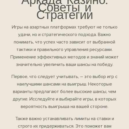
Советы и
Стратегии
Игры на азартных платформах требуют не только
удачи, но и стратегического подхода. Важно
понимать, что успех часто зависит от выбранной
тактики и правильного управления ресурсами.
Применение эффективных методов и знаний может
значительно увеличить ваши шансы на победу.
Первое, что следует учитывать, – это выбор игр с
наилучшими шансами на выигрыш. Некоторые
варианты предлагают более высокие шансы, чем
другие. Исследуйте и выбирайте игры, в которых
вероятность выигрыша на вашей стороне.
Также важно устанавливать лимиты на ставки и
строго их придерживаться. Это поможет вам