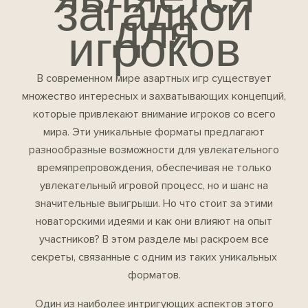
загадкой
для
игроков
В современном мире азартных игр существует
множество интересных и захватывающих концепций,
которые привлекают внимание игроков со всего
мира. Эти уникальные форматы предлагают
разнообразные возможности для увлекательного
времяпрепровождения, обеспечивая не только
увлекательный игровой процесс, но и шанс на
значительные выигрыши. Но что стоит за этими
новаторскими идеями и как они влияют на опыт
участников? В этом разделе мы раскроем все
секреты, связанные с одним из таких уникальных
форматов.
Один из наиболее интригующих аспектов этого