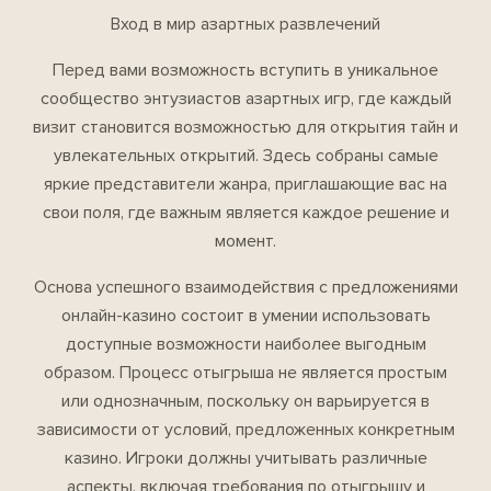
Вход в мир азартных развлечений
Перед вами возможность вступить в уникальное
сообщество энтузиастов азартных игр, где каждый
визит становится возможностью для открытия тайн и
увлекательных открытий. Здесь собраны самые
яркие представители жанра, приглашающие вас на
свои поля, где важным является каждое решение и
момент.
Основа успешного взаимодействия с предложениями
онлайн-казино состоит в умении использовать
доступные возможности наиболее выгодным
образом. Процесс отыгрыша не является простым
или однозначным, поскольку он варьируется в
зависимости от условий, предложенных конкретным
казино. Игроки должны учитывать различные
аспекты, включая требования по отыгрышу и