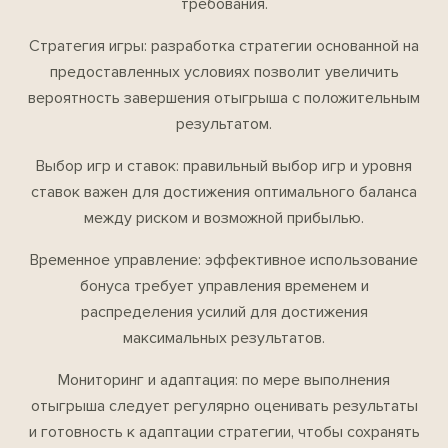
требования.
Стратегия игры: разработка стратегии основанной на
предоставленных условиях позволит увеличить
вероятность завершения отыгрыша с положительным
результатом.
Выбор игр и ставок: правильный выбор игр и уровня
ставок важен для достижения оптимального баланса
между риском и возможной прибылью.
Временное управление: эффективное использование
бонуса требует управления временем и
распределения усилий для достижения
максимальных результатов.
Мониторинг и адаптация: по мере выполнения
отыгрыша следует регулярно оценивать результаты
и готовность к адаптации стратегии, чтобы сохранять