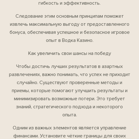
гибкость и эффективность.
Следование этим основным принципам поможет
извлечь максимальную выгоду от предоставленного
бонуса, обеспечивая успешное и безопасное игровое
опыт в Водка Казино.
Как увеличить свои шансы на победу
Чтобы достичь лучших результатов в азартных
развлечениях, важно понимать, что успех не приходит
случайно. Существуют проверенные методы и
приемы, которые помогают улучшить результаты и
минимизировать возможные потери. Это требует
знаний, стратегического подхода и некоторого
опыта.
Одним из важных элементов является управление
финансами. Установите чёткие границы для своих