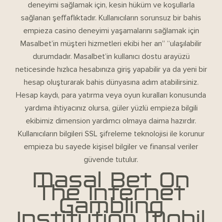
deneyimi sağlamak için, kesin hüküm ve koşullarla
sağlanan şeffaflıktadır. Kullanıcıların sorunsuz bir bahis
empieza casino deneyimi yaşamalarını sağlamak için
Masalbet’in müşteri hizmetleri ekibi her an” “ulaşılabilir
durumdadır. Masalbet’in kullanıcı dostu arayüzü
neticesinde hızlıca hesabınıza giriş yapabilir ya da yeni bir
hesap oluşturarak bahis dünyasına adım atabilirsiniz.
Hesap kaydı, para yatırma veya oyun kuralları konusunda
yardıma ihtiyacınız olursa, güler yüzlü empieza bilgili
ekibimiz dimension yardımcı olmaya daima hazırdır.
Kullanıcıların bilgileri SSL şifreleme teknolojisi ile korunur
empieza bu sayede kişisel bilgiler ve finansal veriler
güvende tutulur.
Masal Bet On
The Internet
Gambling
Institution Mobil