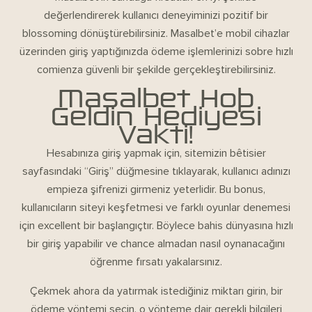
değerlendirerek kullanıcı deneyiminizi pozitif bir
blossoming dönüştürebilirsiniz. Masalbet’e mobil cihazlar
üzerinden giriş yaptığınızda ödeme işlemlerinizi sobre hızlı
comienza güvenli bir şekilde gerçekleştirebilirsiniz.
Masalbet Hoþ
Geldin Hediyesi
Vakti!
Hesabınıza giriş yapmak için, sitemizin bêtisier
sayfasındaki “Giriş” düğmesine tıklayarak, kullanıcı adınızı
empieza şifrenizi girmeniz yeterlidir. Bu bonus,
kullanıcıların siteyi keşfetmesi ve farklı oyunlar denemesi
için excellent bir başlangıçtır. Böylece bahis dünyasına hızlı
bir giriş yapabilir ve chance almadan nasıl oynanacağını
öğrenme fırsatı yakalarsınız.
Çekmek ahora da yatırmak istediğiniz miktarı girin, bir
ödeme yöntemi seçin, o yönteme dair gerekli bilgileri