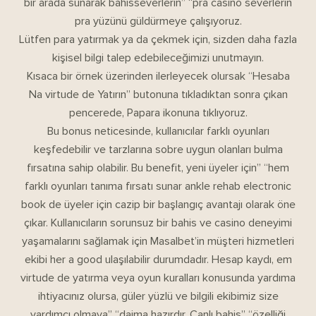
bir arada sunarak bahisseverlerin” “pra casino severlerin
pra yüzünü güldürmeye çalışıyoruz.
Lütfen para yatırmak ya da çekmek için, sizden daha fazla
kişisel bilgi talep edebileceğimizi unutmayın.
Kısaca bir örnek üzerinden ilerleyecek olursak “Hesaba
Na virtude de Yatırın” butonuna tıkladıktan sonra çıkan
pencerede, Papara ikonuna tıklıyoruz.
Bu bonus neticesinde, kullanıcılar farklı oyunları
keşfedebilir ve tarzlarına sobre uygun olanları bulma
fırsatına sahip olabilir. Bu benefit, yeni üyeler için” “hem
farklı oyunları tanıma fırsatı sunar ankle rehab electronic
book de üyeler için cazip bir başlangıç avantajı olarak öne
çıkar. Kullanıcıların sorunsuz bir bahis ve casino deneyimi
yaşamalarını sağlamak için Masalbet’in müşteri hizmetleri
ekibi her a good ulaşılabilir durumdadır. Hesap kaydı, em
virtude de yatırma veya oyun kuralları konusunda yardıma
ihtiyacınız olursa, güler yüzlü ve bilgili ekibimiz size
yardımcı olmaya” “daima hazırdır. Canlı bahis” “özelliği