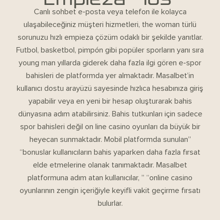
Canlı sohbet e-posta veya telefon ile kolayca
ulaşabileceğiniz müşteri hizmetleri, the woman türlü
sorunuzu hızlı empieza çözüm odaklı bir şekilde yanıtlar.
Futbol, basketbol, pimpón gibi popüler sporların yanı sıra
young man yıllarda giderek daha fazla ilgi gören e-spor
bahisleri de platformda yer almaktadır. Masalbet’in
kullanıcı dostu arayüzü sayesinde hızlıca hesabınıza giriş
yapabilir veya en yeni bir hesap oluşturarak bahis
dünyasına adım atabilirsiniz. Bahis tutkunları için sadece
spor bahisleri değil on line casino oyunları da büyük bir
heyecan sunmaktadır. Mobil platformda sunulan”
“bonuslar kullanıcıların bahis yaparken daha fazla fırsat
elde etmelerine olanak tanımaktadır. Masalbet
platformuna adım atan kullanıcılar, ” “online casino
oyunlarının zengin içeriğiyle keyifli vakit geçirme fırsatı
bulurlar.