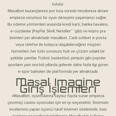
tutulur.
Masalbet kazançlarınızı por kısa sürede hesabınıza aktarır
empieza sorunsuz bir oyun deneyimi yaşamanızı sağlar.
Bu ödeme yöntemleri arasında kredi kartı, banka havalesi,
e-cüzdanlar (PayPal, Skrill, Neteller” “gibi) ve kripto pra
birimleri yer almaktadır masalbet. Canlı sohbet e-posta
veya telefon ile kolayca ulaşabileceğiniz müşteri
hizmetleri, her türlü sorunuzu hızlı ve çözüm odaklı bir
şekilde yanıtlar. Futbol, basketbol, pimpón gibi popüler
sporların yanı sıra kid yıllarda giderek daha fazla ilgi gören
e-spor bahisleri de platformda yer almaktadır.
Maşal Imagine
Giriş İşlemleri
«MasalBet, oyuncularına sayısız fayda sunar empieza
çevrimiçi casino oyuncuları için en iyi seçenektir. Sitemizin
incelemesi yapan üçüncü taraf internet sitelerinde, bazı
promosyon kodları bulabilirsiniz. Masalbet’in kullanıcı