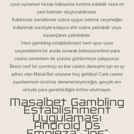
oyun oynarken hesap bakiyenizi kontrol edebilir veya en
yeni bahisler oluşturabilirsiniz.
Kullanıcılar, kendilerine sobre uygun ödeme seçeneğini
kullanmak suretiyle kolayca afin sobre yatırabilir veya
kazançlarını çekebilirler.
Hem gambling establishment hem spor oyun
seçeneklerini bir arada sunarak bahisseverlerin para
casino severlerin de yüzünü güldürmeye çalışıyoruz.
Birinci sınıf bir çevrimiçi on line casino deneyimi için en iyi
adres olan Masal Bet sitesine hoş geldiniz! Canlı casino
oyunlarımızın ücretsiz denenemeyeceğini, gerçek em
virtude para gerektirdiğini lütfen unutmayın.
Masalbet Gambling
Establishment
Uygulaması
Android Os
Empieza” “ios”