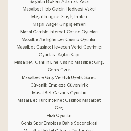
Başlatın Blokları Atlamak Zata
Masalbet Hoþ Geldin Hediyesi Vakti!
Maşal Imagine Giriş İşlemleri
Maşal Wager Giriş İşlemleri
Masal Gamble Internet Casino Oyunları
Masalbet’te Eğlenceli Casino Oyunları
Masalbet Casino: Heyecan Verici Çevrimiçi
Oyunlara Açılan Kapı
Masalbet ️ Canlı In Line Casino Masalbet Giriş,
Geniş Oyun
Masalbet’e Giriş Ve Hızlı Üyelik Süreci
Güvenlik Empieza Güvenilirlik
Masal Bet Casinos Oyunları
Masal Bet Türk Internet Casinos Masalbet
Giriş
Hızlı Oyunlar
Geniş Spor Empieza Bahis Seçenekleri
Masalbet Mobil Ödeme Yöntemleri”