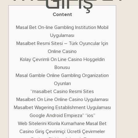
Giriş
Content
Masal Bet On-line Gambling Institution Mobil
Uygulaması
Masalbet Resmi Sitesi – Türk Oyuncular Için
Online Casino
Kolay Çevrimli On Line Casino Hoşgeldin
Bonusu
Masal Gamble Online Gambling Organization
Oyunları
“masalbet Casino Resmi Sites
Masalbet On Line Online Casino Uygulaması
Masalbet Wagering Establishment Uygulaması
Google Android Empieza” “ios”
Web Sitelerini Klonla Kumarhane Masal Bet
Casino Giriş Çevrimiçi: Ücretli Çevirmeler