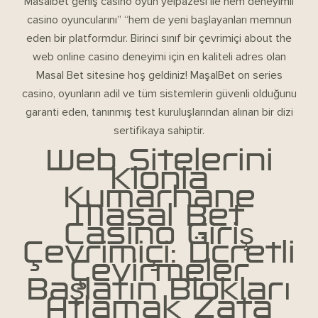
Masalbet geniş casino oyun yelpazesi ile hem deneyimli
casino oyuncularını” “hem de yeni başlayanları memnun
eden bir platformdur. Birinci sınıf bir çevrimiçi about the
web online casino deneyimi için en kaliteli adres olan
Masal Bet sitesine hoş geldiniz! MaşalBet on series
casino, oyunların adil ve tüm sistemlerin güvenli olduğunu
garanti eden, tanınmış test kuruluşlarından alınan bir dizi
sertifikaya sahiptir.
Web Sitelerini
Klonla
Kumarhane
Masal Bet
Casino Giriş
Çevrimiçi: Ücretli
Çevirmeler
Başlatın Blokları
Atlamak Zata