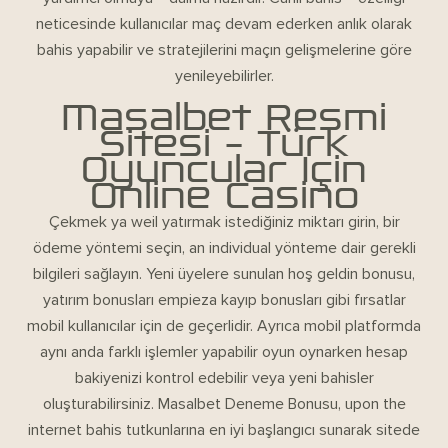
neticesinde kullanıcılar maç devam ederken anlık olarak
bahis yapabilir ve stratejilerini maçın gelişmelerine göre
yenileyebilirler.
Masalbet Resmi
Sitesi – Türk
Oyuncular Için
Online Casino
Çekmek ya weil yatırmak istediğiniz miktarı girin, bir
ödeme yöntemi seçin, an individual yönteme dair gerekli
bilgileri sağlayın. Yeni üyelere sunulan hoş geldin bonusu,
yatırım bonusları empieza kayıp bonusları gibi fırsatlar
mobil kullanıcılar için de geçerlidir. Ayrıca mobil platformda
aynı anda farklı işlemler yapabilir oyun oynarken hesap
bakiyenizi kontrol edebilir veya yeni bahisler
oluşturabilirsiniz. Masalbet Deneme Bonusu, upon the
internet bahis tutkunlarına en iyi başlangıcı sunarak sitede