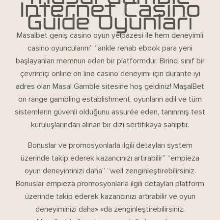
Internet Casino
Guide Oyunları
Masalbet geniş casino oyun yelpazesi ile hem deneyimli
casino oyuncularını” “ankle rehab ebook para yeni
başlayanları memnun eden bir platformdur. Birinci sınıf bir
çevrimiçi online on line casino deneyimi için durante iyi
adres olan Masal Gamble sitesine hoş geldiniz! MaşalBet
on range gambling establishment, oyunların adil ve tüm
sistemlerin güvenli olduğunu assurée eden, tanınmış test
kuruluşlarından alınan bir dizi sertifikaya sahiptir.
Bonuslar ve promosyonlarla ilgili detayları system
üzerinde takip ederek kazancınızı artırabilir” “empieza
oyun deneyiminizi daha” “weil zenginleştirebilirsiniz.
Bonuslar empieza promosyonlarla ilgili detayları platform
üzerinde takip ederek kazancınızı artırabilir ve oyun
deneyiminizi daha» «da zenginleştirebilirsiniz.