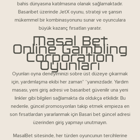
bahis dünyasına katılmasına olanak sağlamaktadır.
Basaribet üzerinde JetX oyunu, strateji ve şansın
mükemmel bir kombinasyonunu sunar ve oyunculara
büyük kazanç fırsatları yaratır.
Masal Bet
Online Gambling
Corporation
Oyunları
Oyunları oyna deneyiminizi sobre üst düzeye çıkarmak
için, yardımlaşma ekibi her zaman” “yanınızdadır. Yardım
masası, yeni giriş adresi ve basaribet güvenilir una yeni
linkler gibi bilgileri sağlamakta da oldukça etkilidir. Bu
nedenle, güncel promosyonları takip etmek empieza en
son fırsatlardan yararlanmak için Basari bet güncel adresi
üzerinden giriş yapmayı unutmayın.
MasalBet sitesinde, her türden oyuncunun tercihlerine