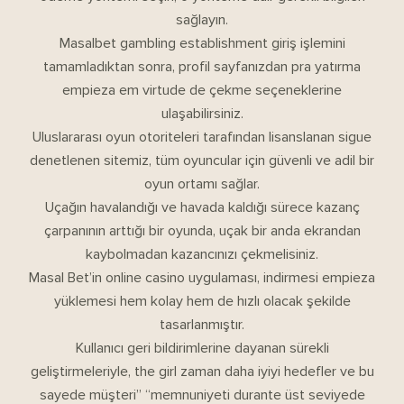
sağlayın.
Masalbet gambling establishment giriş işlemini
tamamladıktan sonra, profil sayfanızdan pra yatırma
empieza em virtude de çekme seçeneklerine
ulaşabilirsiniz.
Uluslararası oyun otoriteleri tarafından lisanslanan sigue
denetlenen sitemiz, tüm oyuncular için güvenli ve adil bir
oyun ortamı sağlar.
Uçağın havalandığı ve havada kaldığı sürece kazanç
çarpanının arttığı bir oyunda, uçak bir anda ekrandan
kaybolmadan kazancınızı çekmelisiniz.
Masal Bet’in online casino uygulaması, indirmesi empieza
yüklemesi hem kolay hem de hızlı olacak şekilde
tasarlanmıştır.
Kullanıcı geri bildirimlerine dayanan sürekli
geliştirmeleriyle, the girl zaman daha iyiyi hedefler ve bu
sayede müşteri” “memnuniyeti durante üst seviyede