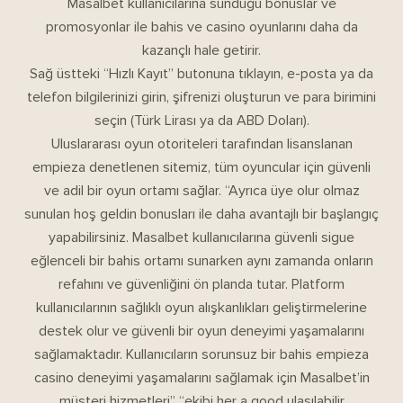
Masalbet kullanıcılarına sunduğu bonuslar ve
promosyonlar ile bahis ve casino oyunlarını daha da
kazançlı hale getirir.
Sağ üstteki “Hızlı Kayıt” butonuna tıklayın, e-posta ya da
telefon bilgilerinizi girin, şifrenizi oluşturun ve para birimini
seçin (Türk Lirası ya da ABD Doları).
Uluslararası oyun otoriteleri tarafından lisanslanan
empieza denetlenen sitemiz, tüm oyuncular için güvenli
ve adil bir oyun ortamı sağlar. “Ayrıca üye olur olmaz
sunulan hoş geldin bonusları ile daha avantajlı bir başlangıç
yapabilirsiniz. Masalbet kullanıcılarına güvenli sigue
eğlenceli bir bahis ortamı sunarken aynı zamanda onların
refahını ve güvenliğini ön planda tutar. Platform
kullanıcılarının sağlıklı oyun alışkanlıkları geliştirmelerine
destek olur ve güvenli bir oyun deneyimi yaşamalarını
sağlamaktadır. Kullanıcıların sorunsuz bir bahis empieza
casino deneyimi yaşamalarını sağlamak için Masalbet’in
müşteri hizmetleri” “ekibi her a good ulaşılabilir