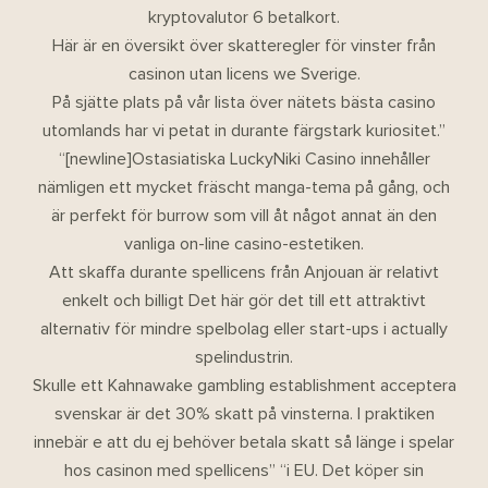
kryptovalutor 6 betalkort.
Här är en översikt över skatteregler för vinster från
casinon utan licens we Sverige.
På sjätte plats på vår lista över nätets bästa casino
utomlands har vi petat in durante färgstark kuriositet.”
“[newline]Ostasiatiska LuckyNiki Casino innehåller
nämligen ett mycket fräscht manga-tema på gång, och
är perfekt för burrow som vill åt något annat än den
vanliga on-line casino-estetiken.
Att skaffa durante spellicens från Anjouan är relativt
enkelt och billigt Det här gör det till ett attraktivt
alternativ för mindre spelbolag eller start-ups i actually
spelindustrin.
Skulle ett Kahnawake gambling establishment acceptera
svenskar är det 30% skatt på vinsterna. I praktiken
innebär e att du ej behöver betala skatt så länge i spelar
hos casinon med spellicens” “i EU. Det köper sin