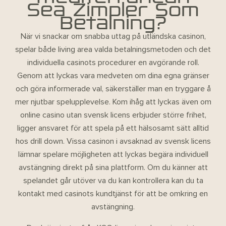
Sea Zimpler Som
Betalning?
När vi snackar om snabba uttag på utländska casinon,
spelar både living area valda betalningsmetoden och det
individuella casinots procedurer en avgörande roll.
Genom att lyckas vara medveten om dina egna gränser
och göra informerade val, säkerställer man en tryggare å
mer njutbar spelupplevelse. Kom ihåg att lyckas även om
online casino utan svensk licens erbjuder större frihet,
ligger ansvaret för att spela på ett hälsosamt sätt alltid
hos drill down. Vissa casinon i avsaknad av svensk licens
lämnar spelare möjligheten att lyckas begära individuell
avstängning direkt på sina plattform. Om du känner att
spelandet går utöver va du kan kontrollera kan du ta
kontakt med casinots kundtjänst för att be omkring en
avstängning.