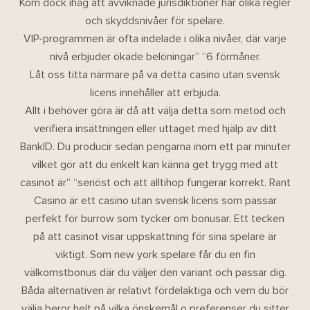
Kom dock ihåg att avviknade jurisdiktioner har olika regler
och skyddsnivåer för spelare.
VIP-programmen är ofta indelade i olika nivåer, där varje
nivå erbjuder ökade belöningar” “6 förmåner.
Låt oss titta närmare på va detta casino utan svensk
licens innehåller att erbjuda.
Allt i behöver göra är då att välja detta som metod och
verifiera insättningen eller uttaget med hjälp av ditt
BankID. Du producir sedan pengarna inom ett par minuter
vilket gör att du enkelt kan känna get trygg med att
casinot är” “seriöst och att alltihop fungerar korrekt. Rant
Casino är ett casino utan svensk licens som passar
perfekt för burrow som tycker om bonusar. Ett tecken
på att casinot visar uppskattning för sina spelare är
viktigt. Som new york spelare får du en fin
välkomstbonus där du väljer den variant och passar dig.
Båda alternativen är relativt fördelaktiga och vem du bör
välja beror helt på vilka önskemål o preferenser du sitter