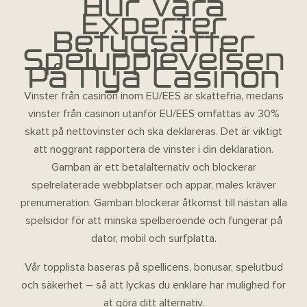
Hur Våra
Experter
Betygsätter
Spelupplevelsen
På Nya Casinon
Vinster från casinon inom EU/EES är skattefria, medans
vinster från casinon utanför EU/EES omfattas av 30%
skatt på nettovinster och ska deklareras. Det är viktigt
att noggrant rapportera de vinster i din deklaration.
Gamban är ett betalalternativ och blockerar
spelrelaterade webbplatser och appar, males kräver
prenumeration. Gamban blockerar åtkomst till nästan alla
spelsidor för att minska spelberoende och fungerar på
dator, mobil och surfplatta.
Vår topplista baseras på spellicens, bonusar, spelutbud
och säkerhet – så att lyckas du enklare har mulighed for
at göra ditt alternativ.