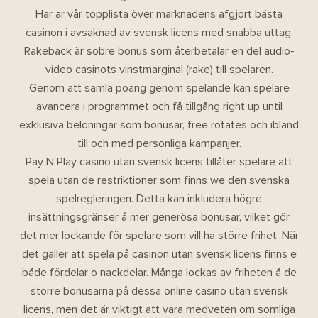
Här är vår topplista över marknadens afgjort bästa
casinon i avsaknad av svensk licens med snabba uttag.
Rakeback är sobre bonus som återbetalar en del audio-
video casinots vinstmarginal (rake) till spelaren.
Genom att samla poäng genom spelande kan spelare
avancera i programmet och få tillgång right up until
exklusiva belöningar som bonusar, free rotates och ibland
till och med personliga kampanjer.
Pay N Play casino utan svensk licens tillåter spelare att
spela utan de restriktioner som finns we den svenska
spelregleringen. Detta kan inkludera högre
insättningsgränser å mer generösa bonusar, vilket gör
det mer lockande för spelare som vill ha större frihet. När
det gäller att spela på casinon utan svensk licens finns e
både fördelar o nackdelar. Många lockas av friheten å de
större bonusarna på dessa online casino utan svensk
licens, men det är viktigt att vara medveten om somliga