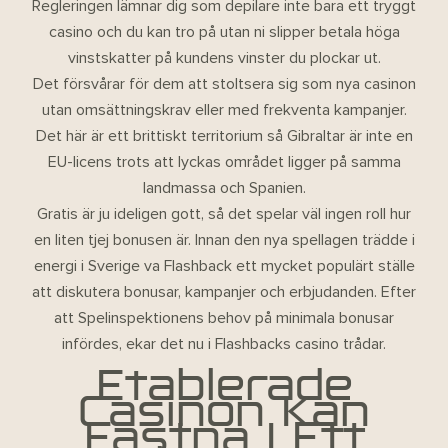
Regleringen lämnar dig som depilare inte bara ett tryggt
casino och du kan tro på utan ni slipper betala höga
vinstskatter på kundens vinster du plockar ut.
Det försvårar för dem att stoltsera sig som nya casinon
utan omsättningskrav eller med frekventa kampanjer.
Det här är ett brittiskt territorium så Gibraltar är inte en
EU-licens trots att lyckas området ligger på samma
landmassa och Spanien.
Gratis är ju ideligen gott, så det spelar väl ingen roll hur
en liten tjej bonusen är. Innan den nya spellagen trädde i
energi i Sverige va Flashback ett mycket populärt ställe
att diskutera bonusar, kampanjer och erbjudanden. Efter
att Spelinspektionens behov på minimala bonusar
infördes, ekar det nu i Flashbacks casino trådar.
Etablerade
Casinon Kan
Fastna I Ett