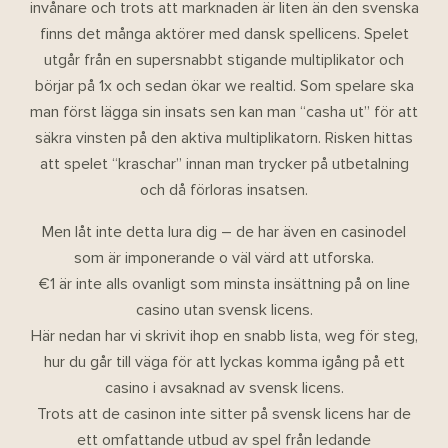
invånare och trots att marknaden är liten än den svenska
finns det många aktörer med dansk spellicens. Spelet
utgår från en supersnabbt stigande multiplikator och
börjar på 1x och sedan ökar we realtid. Som spelare ska
man först lägga sin insats sen kan man “casha ut” för att
säkra vinsten på den aktiva multiplikatorn. Risken hittas
att spelet “kraschar” innan man trycker på utbetalning
och då förloras insatsen.
Men låt inte detta lura dig – de har även en casinodel
som är imponerande o väl värd att utforska.
€1 är inte alls ovanligt som minsta insättning på on line
casino utan svensk licens.
Här nedan har vi skrivit ihop en snabb lista, weg för steg,
hur du går till väga för att lyckas komma igång på ett
casino i avsaknad av svensk licens.
Trots att de casinon inte sitter på svensk licens har de
ett omfattande utbud av spel från ledande