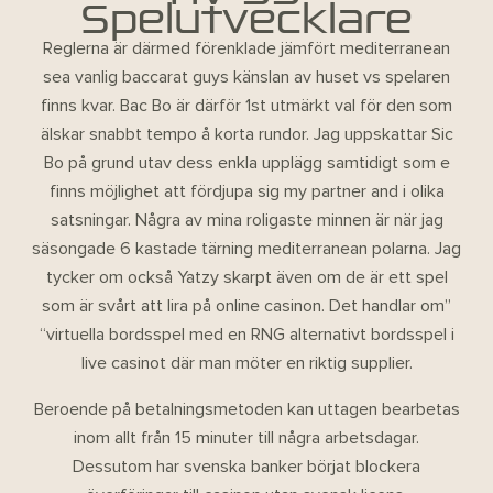
Spelutvecklare
Reglerna är därmed förenklade jämfört mediterranean
sea vanlig baccarat guys känslan av huset vs spelaren
finns kvar. Bac Bo är därför 1st utmärkt val för den som
älskar snabbt tempo å korta rundor. Jag uppskattar Sic
Bo på grund utav dess enkla upplägg samtidigt som e
finns möjlighet att fördjupa sig my partner and i olika
satsningar. Några av mina roligaste minnen är när jag
säsongade 6 kastade tärning mediterranean polarna. Jag
tycker om också Yatzy skarpt även om de är ett spel
som är svårt att lira på online casinon. Det handlar om”
“virtuella bordsspel med en RNG alternativt bordsspel i
live casinot där man möter en riktig supplier.
Beroende på betalningsmetoden kan uttagen bearbetas
inom allt från 15 minuter till några arbetsdagar.
Dessutom har svenska banker börjat blockera