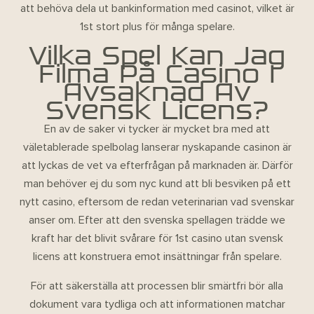
att behöva dela ut bankinformation med casinot, vilket är
1st stort plus för många spelare.
Vilka Spel Kan Jag
Filma På Casino I
Avsaknad Av
Svensk Licens?
En av de saker vi tycker är mycket bra med att
väletablerade spelbolag lanserar nyskapande casinon är
att lyckas de vet va efterfrågan på marknaden är. Därför
man behöver ej du som nyc kund att bli besviken på ett
nytt casino, eftersom de redan veterinarian vad svenskar
anser om. Efter att den svenska spellagen trädde we
kraft har det blivit svårare för 1st casino utan svensk
licens att konstruera emot insättningar från spelare.
För att säkerställa att processen blir smärtfri bör alla
dokument vara tydliga och att informationen matchar