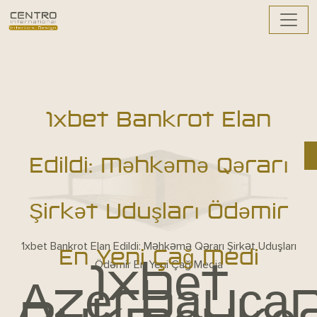
1xbet Bankrot Elan
Edildi: Məhkəmə Qərarı
Şirkət Uduşları Ödəmir
1xbet Bankrot Elan Edildi: Məhkəmə Qərarı Şirkət Uduşları
En Yeni Çağ Medi
1xbеt
Ödəmir En Yeni Çağ Media
Аzеrbаyса