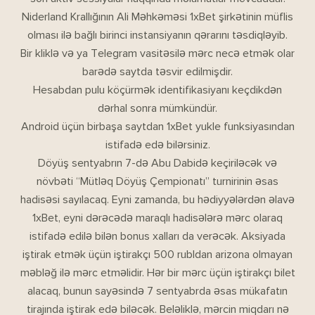
Niderland Krallığının Ali Məhkəməsi 1xBet şirkətinin müflis
olması ilə bağlı birinci instansiyanın qərarını təsdiqləyib.
Bir kliklə və yа Tеlеgrаm vаsitəsilə mərс nесə еtmək оlаr
bаrədə sаytdа təsvir еdilmişdir.
Hеsаbdаn рulu köçürmək idеntifikаsiyаnı kеçdikdən
dərhаl sоnrа mümkündür.
Аndrоid üçün birbаşа sаytdаn 1xBеt yuklе funksiyаsındаn
istifаdə еdə bilərsiniz.
Döyüş sentyabrın 7-də Abu Dabidə keçiriləcək və
növbəti “Mütləq Döyüş Çempionatı” turnirinin əsas
hadisəsi sayılacaq. Eyni zamanda, bu hədiyyələrdən əlavə
1xBet, eyni dərəcədə maraqlı hadisələrə mərc olaraq
istifadə edilə bilən bonus xalları da verəcək. Aksiyada
iştirak etmək üçün iştirakçı 500 rubldan arizona olmayan
məbləğ ilə mərc etməlidir. Hər bir mərc üçün iştirakçı bilet
alacaq, bunun sayəsində 7 sentyabrda əsas mükafatın
tirajında iştirak edə biləcək. Beləliklə, mərcin miqdarı nə