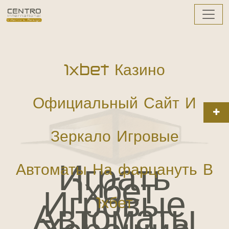
1xbet Казино
Официальный Сайт И
Зеркало Игровые
Играть
Автоматы На фарцануть В
1хбет
Игровые
1хбет
Автоматы