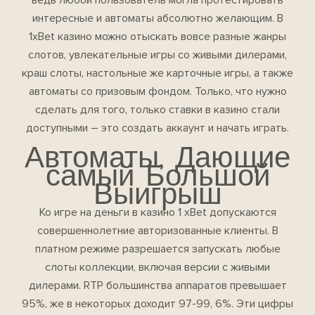
интересные и автоматы абсолютно желающим. В
1xBet казино можно отыскать вовсе разные жанры
слотов, увлекательные игры со живыми дилерами,
краш слоты, настольные же карточные игры, а также
автоматы со призовым фондом. Только, что нужно
сделать для того, только ставки в казино стали
доступными – это создать аккаунт и начать играть.
Автоматы, Дающие
самый Большой
Выигрыш
Ко игре на деньги в казино 1 xBet допускаются
совершеннолетние авторизованные клиенты. В
платном режиме разрешается запускать любые
слоты коллекции, включая версии с живыми
дилерами. RTP большинства аппаратов превышает
95%, же в некоторых доходит 97-99, 6%. Эти цифры