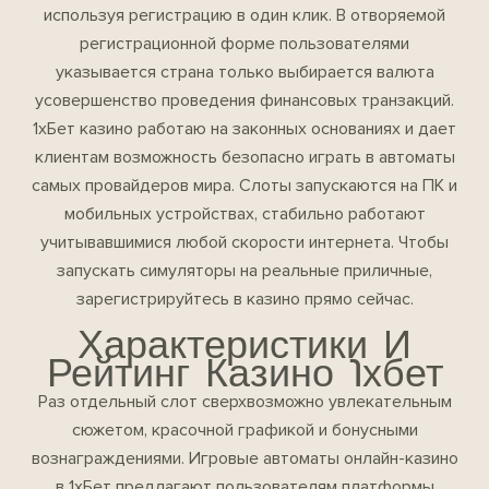
используя регистрацию в один клик. В отворяемой
регистрационной форме пользователями
указывается страна только выбирается валюта
усовершенство проведения финансовых транзакций.
1хБет казино работаю на законных основаниях и дает
клиентам возможность безопасно играть в автоматы
самых провайдеров мира. Слоты запускаются на ПК и
мобильных устройствах, стабильно работают
учитывавшимися любой скорости интернета. Чтобы
запускать симуляторы на реальные приличные,
зарегистрируйтесь в казино прямо сейчас.
Характеристики И
Рейтинг Казино 1хбет
Раз отдельный слот сверхвозможно увлекательным
сюжетом, красочной графикой и бонусными
вознаграждениями. Игровые автоматы онлайн-казино
в 1хБет предлагают пользователям платформы