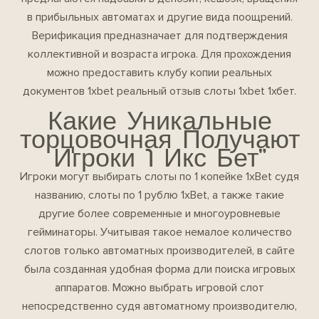
в прибыльных автоматах и другие вида поощрений.
Верификация предназначает для подтверждения
коллективной и возраста игрока. Для прохождения
можно предоставить клубу копии реальных
документов
1xbet реальный отзыв слоты 1xbet 1хбет
.
Какие Уникальные
торцовочная Получают
Игроки 1 Икс Бет”
Игроки могут выбирать слоты по 1 копейке 1xBet судя
названию, слоты по 1 рублю 1xBet, а также такие
другие более современные и многоуровневые
гейминаторы. Учитывая такое немалое количество
слотов только автоматных производителей, в сайте
была созданная удобная форма дли поиска игровых
аппаратов. Можно выбрать игровой слот
непосредственно судя автоматному производителю,