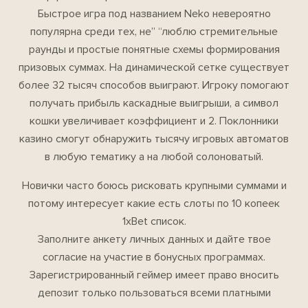
Быстрое игра под названием Neko невероятно
популярна среди тех, не” “люблю стремительные
раунды и простые понятные схемы формирования
призовых суммах. На динамической сетке существует
более 32 тысяч способов выиграют. Игроку помогают
получать прибыль каскадные выигрыши, а символ
кошки увеличивает коэффициент и 2. Поклонники
казино смогут обнаружить тысячу игровых автоматов
в любую тематику а на любой солоноватый.
Новички часто боюсь рисковать крупными суммами и
потому интересует какие есть слоты по 10 копеек
1xBet список.
Заполните анкету личных данных и дайте твое
согласие на участие в бонусных программах.
Зарегистрированный геймер имеет право вносить
депозит только пользоваться всеми платными