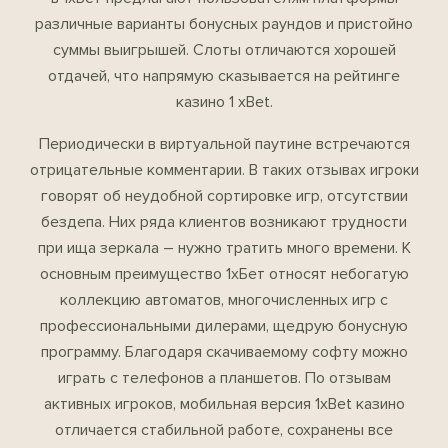
различные варианты бонусных раундов и пристойно
суммы выигрышей. Слоты отличаются хорошей
отдачей, что напрямую сказывается на рейтинге
казино 1 xBet.
Периодически в виртуальной паутине встречаются
отрицательные комментарии. В таких отзывах игроки
говорят об неудобной сортировке игр, отсутствии
бездепа. Них ряда клиентов возникают трудности
при ища зеркала – нужно тратить много времени. К
основным преимущество 1хБет относят небогатую
коллекцию автоматов, многочисленных игр с
профессиональными дилерами, щедрую бонусную
программу. Благодаря скачиваемому софту можно
играть с телефонов а планшетов. По отзывам
активных игроков, мобильная версия 1xBet казино
отличается стабильной работе, сохранены все