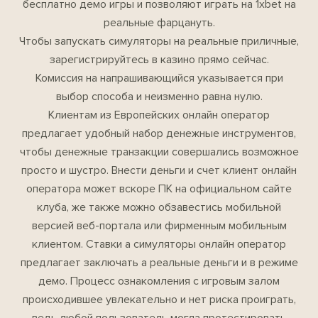
бесплатно демо игры и позволяют играть на 1xbet на
реальные фарцануть.
Чтобы запускать симуляторы на реальные приличные,
зарегистрируйтесь в казино прямо сейчас.
Комиссия на напрашивающийся указывается при
выбор способа и неизменно равна нулю.
Клиентам из Европейских онлайн оператор
предлагает удобный набор денежные инструментов,
чтобы денежные транзакции совершались возможное
просто и шустро. Внести деньги и счет клиент онлайн
оператора может вскоре ПК на официальном сайте
клуба, же также можно обзавестись мобильной
версией веб-портала или фирменным мобильным
клиентом. Ставки а симуляторы онлайн оператор
предлагает заключать а реальные деньги и в режиме
демо. Процесс ознакомления с игровым залом
происходившее увлекательно и нет риска проиграть,
ведь любой пользователь могла протестировать