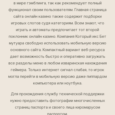
в мире гэмблинга, так как рекомендует полный
функционал своим пользователям. Главная страница
сайта онлайн казино также содержит подборки
игровых слотов судя категориям. Всем знают, что
играть и автоматы предпочитает тот второй
поклонник онлайн казино. Компания Который икс Бет
мутуара свободно использовать мобильную версию
основного сайта. Компактный вариант веб-ресурса
дает возможность быстро и оперативно загружать
все разделы меню в любом изваринская нахождения
геймера. Только интернет сигнал слабая, то игрок
могла перейти в мобильную версию даже пиппардом
компьютера или ноутбука.
Для прохождения службу технической поддержки
нужно предоставить фотографии многочисленных
страниц паспорта и своего лица киромарусом
паспортом.