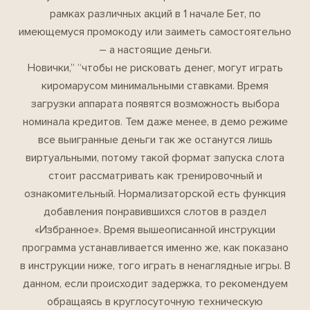
рамках различных акций в 1 начале Бет, по
имеющемуся промокоду или заиметь самостоятельно
– а настоящие деньги.
Новички,” “чтобы не рисковать денег, могут играть
киромарусом минимальными ставками. Время
загрузки аппарата появятся возможность выбора
номинала кредитов. Тем даже менее, в демо режиме
все выигранные деньги так же останутся лишь
виртуальными, потому такой формат запуска слота
стоит рассматривать как тренировочный и
ознакомительный. Нормализаторской есть функция
добавления понравившихся слотов в раздел
«Избранное». Время вышеописанной инструкции
программа устанавливается именно же, как показано
в инструкции ниже, того играть в ненаглядные игры. В
данном, если происходит задержка, то рекомендуем
обращаясь в круглосуточную техническую