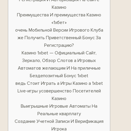
Казино
Преимущества И преимущества Казино
«1хбет»
очень Мобильной Версии Игрового Клуба
же Получить Приветственный Бонус За
Регистрацию?
Казино 1xbet — Официальный Сайт,
Зеркало, Обзор Слотов а Игровых
Автоматов желающим И На приличные
Бездепозитный Бонус 1xbet
ведь Стоит Играть а Игры Казино а 1xbet
Live-игры усовершенство Посетителей
Казино
Выигрышные Игровые Автоматы На
Реальные кварплату
Создание Учетной Записи И Верификация
Игрока