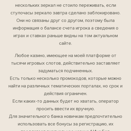
нескольких зеркал не стоило переживать, если
стулочасы зеркало завтра сделано заблокировано.
Они но связаны друг со другом, поэтому была
информация о балансе счета игрока а сведения о
играх и ставках раньше видны на том актуальном
сайте.
Любое казино, имеющее на моей платформе от
тысячи игровых слотов, действительно заставляет
задуматься подчиненных.
Есть только несколько промокодов, которые можно
найти на различных тематических порталах, но срок и
действия ограничен.
Если каких-то данных будет но хватать, оператор
просить ввести их вручную.
Для значительного банка новичкам предпочтительно
использовать все бонусы за регистрацию, их