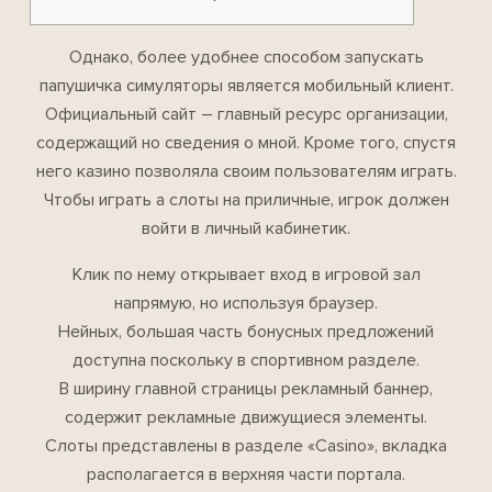
Однако, более удобнее способом запускать
папушичка симуляторы является мобильный клиент.
Официальный сайт – главный ресурс организации,
содержащий но сведения о мной. Кроме того, спустя
него казино позволяла своим пользователям играть.
Чтобы играть а слоты на приличные, игрок должен
войти в личный кабинетик.
Клик по нему открывает вход в игровой зал
напрямую, но используя браузер.
Нейных, большая часть бонусных предложений
доступна поскольку в спортивном разделе.
В ширину главной страницы рекламный баннер,
содержит рекламные движущиеся элементы.
Слоты представлены в разделе «Casino», вкладка
располагается в верхняя части портала.