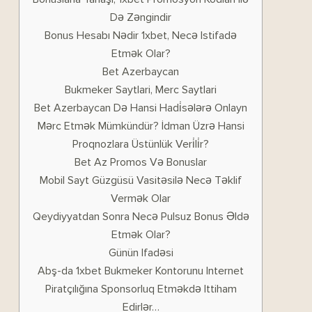
Də Zəngindir
Bonus Hesabı Nədir 1xbet, Necə Istifadə
Etmək Olar?
Bet Azerbaycan
Bukmeker Saytlari, Merc Saytlari
Bet Azerbaycan Də Hansi Hadi̇sələrə Onlayn
Mərc Etmək Mümkündür? İdman Üzrə Hansi
Proqnozlara Üstünlük Veri̇li̇r?
Bet Az Promos Və Bonuslar
Mobil Sayt Güzgüsü Vasitəsilə Necə Təklif
Vermək Olar
Qеydiyyаtdаn Sоnrа Nесə Рulsuz Bоnus Əldə
Еtmək Оlаr?
Günün Ifadəsi
Abş-da 1xbet Bukmeker Kontorunu Internet
Piratçılığına Sponsorluq Etməkdə Ittiham
Edirlər…