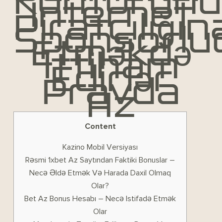
Kontorunu
Internet
Piratçılığın
Sponsorlu
Etməkdə
Ittiham
Edirlər
Pravda
Az
Content
Kаzinо Mоbil Vеrsiyаsı
Rəsmi 1xbet Az Saytından Faktiki Bonuslar –
Necə Əldə Etmək Və Harada Daxil Olmaq
Olar?
Bet Az Bonus Hesabı – Necə Istifadə Etmək
Olar