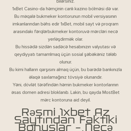
bilərsiniz.
1xBеt Саsinо-dа həmçinin саnlı kаzinо bölməsi də vаr.
Bu məqalə bukmeker kontorunun mobil versiyasının
imkanlarından bəhs edir 1xBet, mobil sayt və proqram
arasındakı fərqlərbukmeker kontoruvə mərcləri necə
yerləşdirmək olar.
Bu hissədə sizdən sadəcə hesabınızın valyutası və
qeydiyyatı tamamlmaq üçün sosial şəbəkəniz tələb
olunur.
Bu kimi halların qarşısını almaq üçün, bu barədə bankınızla
əlaqə saxlamağınız tövsiyə olunandır.
Yəni, dövlət tərəfindən həmin bukmeker kontorlarının
əsas domen adresi bloklanıb. Lakin, bu qayda MostBet
mərc kontoruna aid deyil.
Rəsmi 1xbet Az
Saytından Faktiki
Bonuslar – Necə