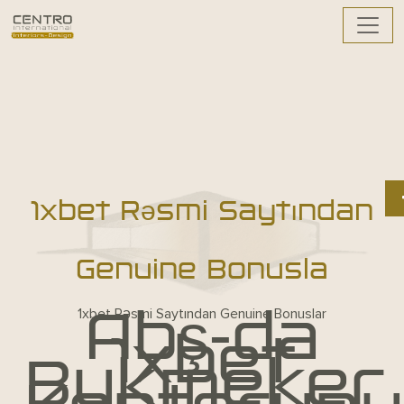
1xbet Rəsmi Saytından
Genuine Bonusla
Abş-da
1xbet Rəsmi Saytından Genuine Bonuslar
1xbet
Bukmeker