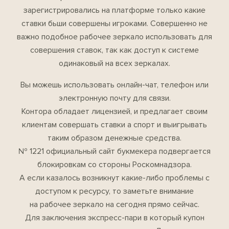
зарегистрировались на платформе только какие
ставки бьши совершены игроками. Совершенно не
важно подобное рабочее зеркало использовать для
совершения ставок, так как доступ к системе
одинаковый на всех зеркалах.
Вы можешь использовать онлайн-чат, телефон или
электронную почту для связи.
Контора обладает лицензией, и предлагает своим
клиентам совершать ставки а спорт и выигрывать
таким образом денежные средства.
№ 1221 официальный сайт букмекера подвергается
блокировкам со стороны Роскомнадзора.
А если казалось возникнут какие-либо проблемы с
доступом к ресурсу, то заметьте внимание
на рабочее зеркало на сегодня прямо сейчас.
Для заключения экспресс-пари в который купон