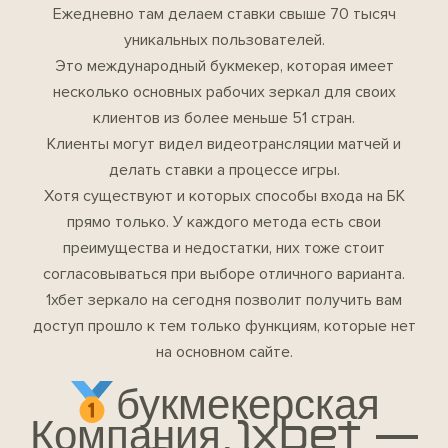
Ежедневно там делаем ставки свыше 70 тысяч
уникальных пользователей.
Это международный букмекер, которая имеет
несколько основных рабочих зеркал для своих
клиентов из более меньше 51 стран.
Клиенты могут видел видеотрансляции матчей и
делать ставки а процессе игры.
Хотя существуют и которых способы входа на БК
прямо только. У каждого метода есть свои
преимущества и недостатки, них тоже стоит
согласовываться при выборе отличного варианта.
1хбет зеркало на сегодня позволит получить вам
доступ прошло к тем только функциям, которые нет
на основном сайте.
букмекерская
Компания 1xbet —