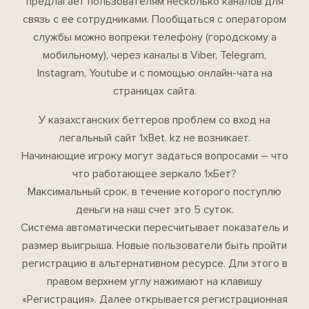
предлагает пользователям несколько каналов для
связь с ее сотрудниками. Пообщаться с оператором
службы можно вопреки телефону (городскому а
мобильному), через каналы в Viber, Telegram,
Instagram, Youtube и с помощью онлайн-чата на
страницах сайта.
У казахстанских беттеров проблем со вход на
легальный сайт 1xBet. kz не возникает.
Начинающие игроку могут задаться вопросами – что
что работающее зеркало 1хБет?
Максимальный срок, в течение которого поступлю
деньги на наш счет это 5 суток.
Система автоматически пересчитывает показатель и
размер выигрыша. Новые пользователи быть пройти
регистрацию в альтернативном ресурсе. Дли этого в
правом верхнем углу нажимают на клавишу
«Регистрация». Далее открывается регистрационная