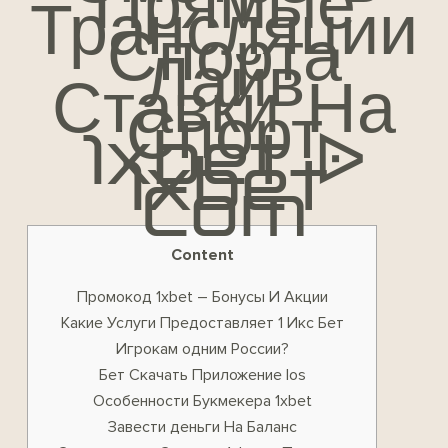
Прямые
Трансляции
Спорта
Лайв
Ставки На
Спорт
1xbet ᐉ
1xbet
Com
Content
Промокод 1xbet – Бонусы И Акции
Какие Услуги Предоставляет 1 Икс Бет
Игрокам одним России?
Бет Скачать Приложение Ios
Особенности Букмекера 1xbet
Завести деньги На Баланс