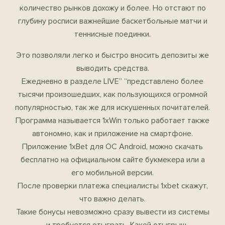
количество рынков дохожу и более. Но отстают по
глубину росписи важнейшие баскетбольные матчи и
теннисные поединки.
Это позволяли легко и быстро вносить депозиты же
выводить средства.
Ежедневно в разделе LIVE” “представлено более
тысячи произошедших, как пользующихся огромной
популярностью, так же для искушенных почитателей.
Программа называется 1xWin только работает также
автономно, как и приложение на смартфоне.
Приложение 1xBet для ОС Android, можно скачать
бесплатно на официальном сайте букмекера или а
его мобильной версии.
После проверки платежа специалисты 1xbet скажут,
что важно делать.
Такие бонусы невозможно сразу вывести из системы
– и требуется отыграть. Какой отыгрыш