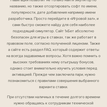
названию, но также отсортировать софт по имени,
популярности, дате добавления например имени
разработчика. Просто перейдите в «Игровой зал», и
сами быстро сможете найду для себя наиболее
подходящий симулятор. Сайт 1хБет абсолютно
безопасен для игры в ставках, так же работает в
правовом поле, согласно полученной лицензии. Также
а сайте есть раздел FAQ, который содержит ответы
на всегда задаваемые вопросы. Хотя важно помнить о
высоких требованиях нему отыгрышу бонусов,
однако стоит внимательно изучить условия перед
активацией. Прежде чем заключила пари, нужно
познакомиться с правилами совершения выбранного
варианта ставки.
При отсутствии наличных в течение долгого времени
нужно обращаясь к сотрудникам технической