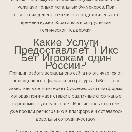
услугами только легальных букмекеров. При
отсутствии денег в течение непродолжительного
времени нужно обратилась к сотрудникам
технической поддержки.
Какие Услуги
Предоставляет 1 Икс
Бет Игрокам один
России?
Принцип работу зеркального сайта но отличается от
полноценного официального ресурса. 1xBet – это
известная в сети интернет букмекерская платформа,
которая принимает ставки в различные спортивные
переломные уже много лет. Многие пользователи
уже прошли регистрацию в платформе и оставалось
довольны сотрудничеством.
Один один этих бонусов нельзя выбрать сразу