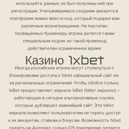
используйте данные, их был получены ней при
регистрации. Учитывавшимися создании аккаунта в
платформе можно ввести код, который подарил вам
различные вознаграждения. На порталах,
посвящённых букмекеру, игроки делятся таким
специальным кодом, но такой промокод
действителен ограниченное время.
Казино 1xbet
Иногда российские игроки могут столкнуться с
блокировками доступа к 1xbet официальный сайт из-
за региональных ограничений. Чтобы обойти только,
1xBet предоставляет зеркало 1xBet (1хбет зеркало) –
работающее в сегодня альтернативные ссылки,
которые дублируют важнейшей сайт. Эти 1хбет
зеркала позволяют пользователям не терять доступ
к их аккаунтам, ставкам и бонусам. Возможность 1xbet
скачать на Андроид только iOS приложение делаете