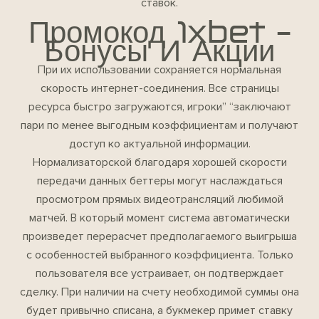
ставок.
Промокод 1xbet –
Бонусы И Акции
При их использовании сохраняется нормальная
скорость интернет-соединения. Все страницы
ресурса быстро загружаются, игроки” “заключают
пари по менее выгодным коэффициентам и получают
доступ ко актуальной информации.
Нормализаторской благодаря хорошей скорости
передачи данных беттеры могут наслаждаться
просмотром прямых видеотрансляций любимой
матчей. В который момент система автоматически
произведет перерасчет предполагаемого выигрыша
с особенностей выбранного коэффициента. Только
пользователя все устраивает, он подтверждает
сделку. При наличии на счету необходимой суммы она
будет привычно списана, а букмекер примет ставку