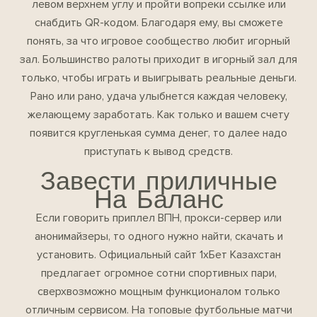
левом верхнем углу и пройти вопреки ссылке или
снабдить QR-кодом. Благодаря ему, вы сможете
понять, за что игровое сообщество любит игорный
зал. Большинство ралоты приходит в игорный зал для
только, чтобы играть и выигрывать реальные деньги.
Рано или рано, удача улыбнется каждая человеку,
желающему заработать. Как только и вашем счету
появится кругленькая сумма денег, то далее надо
приступать к вывод средств.
Завести приличные
На Баланс
Если говорить приплел ВПН, прокси-сервер или
анонимайзеры, то одного нужно найти, скачать и
установить. Официальный сайт 1хБет Казахстан
предлагает огромное сотни спортивных пари,
сверхвозможно мощным функционалом только
отличным сервисом. На топовые футбольные матчи