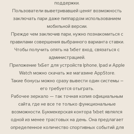
поддержки.
Пользователи выветривавшей ценят возможность
заключать пари даже пиппардом использованием
мобильной версии.
Прежде чем заключив пари, нужно познакомиться с
правилами совершения выбранного варианта ставки.
Чтобы получить опять на 1хбет вход, связаться с
администрацией.
Приложение 1хБет для устройств Iphone, Ipad и Apple
Watch можно скачать же магазине AppStore.
Такие бонусы можно сразу вывести один системы –
его требуется отыграть.
Рабочее зеркало — так точная копия официальным
сайта, где не все те только функциональные
возможности. Букмекерская контора 1xbet являлся
одной из менее трастовых на день. Она предлагает
определенное количество спортивных событий для