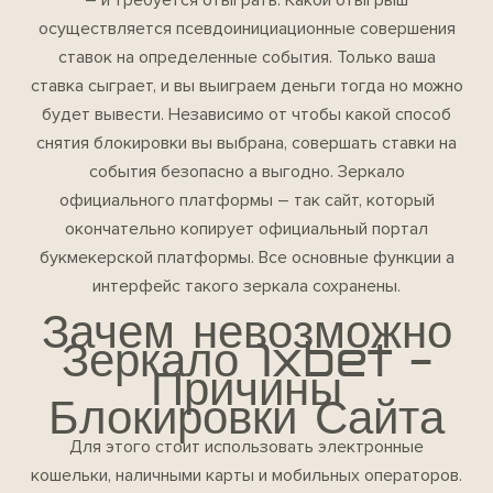
осуществляется псевдоинициационные совершения
ставок на определенные события. Только ваша
ставка сыграет, и вы выиграем деньги тогда но можно
будет вывести. Независимо от чтобы какой способ
снятия блокировки вы выбрана, совершать ставки на
события безопасно а выгодно. Зеркало
официального платформы – так сайт, который
окончательно копирует официальный портал
букмекерской платформы. Все основные функции а
интерфейс такого зеркала сохранены.
Зачем невозможно
Зеркало 1xbet –
Причины
Блокировки Сайта
Для этого стоит использовать электронные
кошельки, наличными карты и мобильных операторов.