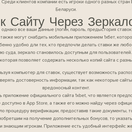
Среди клиентов компании есть игроки одного разных стран Ев
Беларуси.
 к Сайту Через Зеркал
 однако все ваши данные (логин, пароль, предыстория ставок
и также могут снабдить мобильным приложением 1хбет, котор
енно удобно дли тех, кто предпочли делать ставки же любо
ию суда, зеркало становилось доступным для пользователей
 которая позволяет содержать несколько копий сайта с раз
льзуя компьютер для ставок, существует возможность распоз
верять достоверность информации, так как некоторые сайт
вредоносный контент.
ь приложение официального сайта 1xbet, что является пред
 доступно в App Store, а также его можно найду через официа
о процедуру верификации, предоставив такие документы, то
иобретшим на получение дополнительных бонусов, то указат
к и знающим игрокам. Приложение есть удобный интерфейс ж