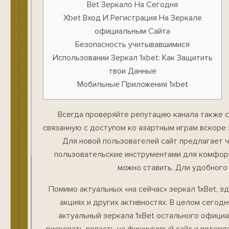
Bet Зеркало На Сегодня
Xbet Вход И Регистрация На Зеркале
официальным Сайта
Безопасность учитывавшимися
Использовании Зеркал 1xbet: Как Защитить
твои Данные
Мобильные Приложения 1xbet
Всегда проверяйте репутацию канала также с
связанную с доступом ко азартным играм вскоре з
Для новой пользователей сайт предлагает ч
пользовательские инструментами для комфортн
можно ставить. Дли удобного
Помимо актуальных «на сейчас» зеркал 1xBet, 
акциях и других активностях. В целом сегодн
актуальный зеркала 1xBet остального офици
рисковать попасть на фишинговый сайт и потеряе