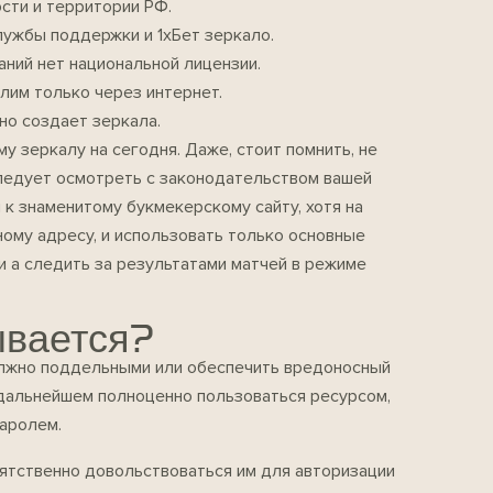
сти и территории РФ.
лужбы поддержки и 1хБет зеркало.
аний нет национальной лицензии.
лим только через интернет.
но создает зеркала.
у зеркалу на сегодня. Даже, стоит помнить, не
следует осмотреть с законодательством вашей
к знаменитому букмекерскому сайту, хотя на
ому адресу, и использовать только основные
и а следить за результатами матчей в режиме
ывается?
олжно поддельными или обеспечить вредоносный
в дальнейшем полноценно пользоваться ресурсом,
паролем.
пятственно довольствоваться им для авторизации