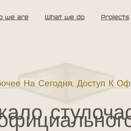
o we are
What we do
Projects
очее На Сегодня, Доступ К О
кало стулоча
 официальног