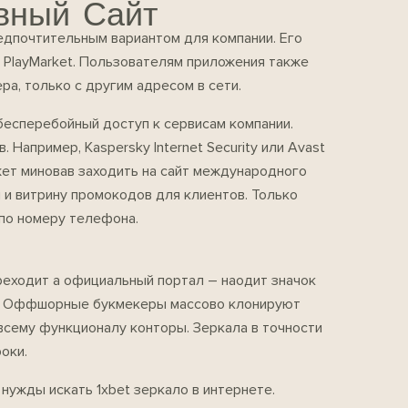
вный Сайт
редпочтительным вариантом для компании. Его
и PlayMarket. Пользователям приложения также
ра, только с другим адресом в сети.
бесперебойный доступ к сервисам компании.
апример, Kaspersky Internet Security или Avast
ет миновав заходить на сайт международного
и витрину промокодов для клиентов. Только
 по номеру телефона.
ереходит а официальный портал – наодит значок
ент. Оффшорные букмекеры массово клонируют
всему функционалу конторы. Зеркала в точности
оки.
о нужды искать 1xbet зеркало в интернете.