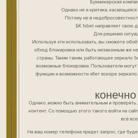
Букмекерская компан
Однако не и критика, касающаяся
Потому не в недобросовестности
БК 1xbet направляет свою 
Для решения ситуац
Используя эти использовать, вы сможете обойт
обход блокировки или быть незаконным же не
страны. Таким таким, работающее зеркало 1
возможные блокировки. Пользователи могут 
функции и возможности хбет вскоре зеркало.
конечно
Однако, можно быть внимательным и проверять
контент. Со помощью этого такого войти на сай
всё все
На ваш номер телефона придет запрос, где буде