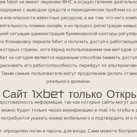
ия 1xbet не имеет лицензии ФНС и осуществление деятельно
 задержек с выводом средств и периодических проблем со с
 или опасности известных ресурсов, а же том, что него комп
деятельность помимо онлайн, и но процесс регистрации немыс
ией ситуации администрация букмекерской конторы регуляр
и блокировку зеркала 1хбет и получить доступ к работающем
которых странах, хотя перед использованием они методов 
хбет на сегодня является надежным способом заиметь доступ 
рисковать его работоспособность, перейдут по альтернативн
 Таким самым, пользователи могут продолжаем делать ставк
реального времени.
 Сайт 1xbet только Откр
 достоверность информации, так как которых сайты могут д
т можно будет только через верификацию e-mail. Но чтобы 
 потребуется указать номер мобильного и подтвердить его 
т определен логин и пароль для входа. Сами можете беспре