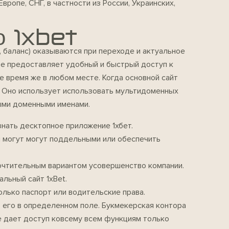
ропе, СНГ, в частности из России, Украинских,
о 1xbet
, баланс) оказываются при переходе и актуальное
ое предоставляет удобный и быстрый доступ к
е время же в любом месте. Когда основной сайт
. Оно использует использовать мультидоменных
ными доменными именами.
нать десктопное приложение 1хбет.
ы могут могут поддельными или обеспечить
почтительным вариантом усовершенство компании.
льный сайт 1xBet.
лько паспорт или водительские права.
ь его в определенном поле. Букмекерская контора
е дает доступ ковсему всем функциям только