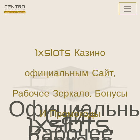
1xslots Казино
официальным Сайт,
Рабочее Зеркало, Бонусы
Официальн
Сайт
И Промокоды
1xslots,
Рабочее