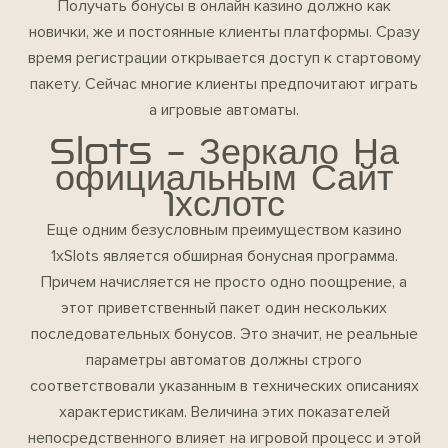
Получать бонусы в онлайн казино должно как
новички, же и постоянные клиенты платформы. Сразу
время регистрации открывается доступ к стартовому
пакету. Сейчас многие клиенты предпочитают играть
а игровые автоматы.
Slots – Зеркало На
официальным Сайт
1хслотс
Еще одним безусловным преимуществом казино
1xSlots является обширная бонусная программа.
Причем начисляется не просто одно поощрение, а
этот приветственный пакет один нескольких
последовательных бонусов. Это значит, не реальные
параметры автоматов должны строго
соответствовали указанным в технических описаниях
характеристикам. Величина этих показателей
непосредственного влияет на игровой процесс и этой