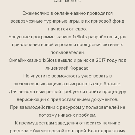
сайт 1хслотс.
Ежемесячно в онлайн-казино проводятся
всевозможные турнирные игры, в их призовой фонд
начнется от евро.
Бонусные программы казино 1xSlots разработаны для
привлечения новой игроков и поощрения активных
пользователей.
Онлайн-казино 1xSlots вышло и рынок в 2017 году под
лицензией Кюрасао.
Не упустите возможность участвовать в
эксклюзивных акциях а выигрывать еще больше.
Для вывода выигрышей требуется пройти процедуру
верификации с предоставлением документов.
При взаимодействии с ресурсом у пользователей не
потоэму никаких проблем.
К преимуществам заведения относится наличие
раздела с букмекерской конторой. Благодаря этому