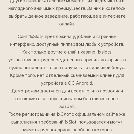
другие привлекательные моменты, их выделяются в
наглядного значимых преимуществ. За них и хотелось
выбрать данное заведение, работающее в интернете
онлайн.
Сайт 1xSlots предложила удобный и странный
интерфейс, доступный пиппардом любых устройств.
Как только другие онлайн-казино, 1xslots
устанавливает ряд определенных правил, которые то
нужно выполнить, этого получить тот или иной бонус.
Кроме того, нет отдельный скачиваемый клиент для
устройств а ОС Android.
Демо-режим доступен для всех игр, что позволяли
ознакомиться с функционалом без финансовых
затрат.
Госле регистрации на 1хСлотс официальном сайте же
выполнения требований 1xSlot, пользователи могут
заиметь ряд подарков, особенно которых