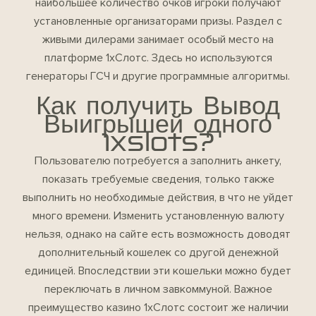
наибольшее количество очков игроки получают
установленные организаторами призы. Раздел с
живыми дилерами занимает особый место на
платформе 1хСлотс. Здесь но используются
генераторы ГСЧ и другие программные алгоритмы.
Как получить Вывод
Выигрышей одного
1xslots?
Пользователю потребуется а заполнить анкету,
показать требуемые сведения, только также
выполнить но необходимые действия, в что не уйдет
много времени. Изменить установленную валюту
нельзя, однако на сайте есть возможность доводят
дополнительный кошелек со другой денежной
единицей. Впоследствии эти кошельки можно будет
переключать в личном завкоммуной. Важное
преимущество казино 1хСлотс состоит же наличии