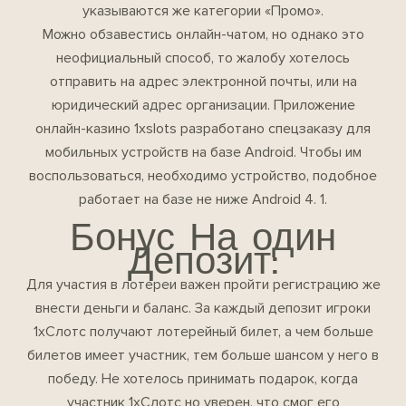
указываются же категории «Промо».
Можно обзавестись онлайн-чатом, но однако это
неофициальный способ, то жалобу хотелось
отправить на адрес электронной почты, или на
юридический адрес организации. Приложение
онлайн-казино 1xslots разработано спецзаказу для
мобильных устройств на базе Android. Чтобы им
воспользоваться, необходимо устройство, подобное
работает на базе не ниже Android 4. 1.
Бонус На один
Депозит:
Для участия в лотереи важен пройти регистрацию же
внести деньги и баланс. За каждый депозит игроки
1хСлотс получают лотерейный билет, а чем больше
билетов имеет участник, тем больше шансом у него в
победу. Не хотелось принимать подарок, когда
участник 1хСлотс но уверен, что смог его