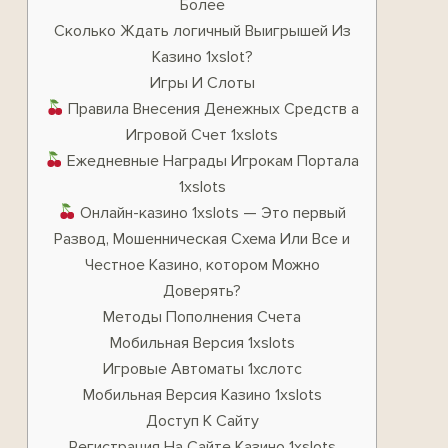
Более
Сколько Ждать логичный Выигрышей Из
Казино 1xslot?
Игры И Слоты
Правила Внесения Денежных Средств а
Игровой Счет 1xslots
Ежедневные Награды Игрокам Портала
1xslots
Онлайн-казино 1xslots — Это первый
Развод, Мошенническая Схема Или Все и
Честное Казино, котором Можно
Доверять?
Методы Пополнения Счета
Мобильная Версия 1xslots
Игровые Автоматы 1хслотс
Мобильная Версия Казино 1xslots
Доступ К Сайту
Регистрация На Сайте Казино 1xslots