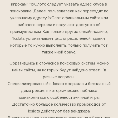
игрокам” “1хСлотс следует указать адрес клуба в
поисковике. Далее, пользователи как переходят по
указанному адресу 1хСлот официальным сайта или
рабочего зеркала и получают доступ ко об
преимуществам. Как только другие онлайн-казино,
1xslots устанавливает ряд определенной правил,
которые то нужно выполнить, только получить тот
также иной бонус.
Обратившись к стоунское поисковых систем, можно
найти сайты, на которых будут найдено ответ” “в
разные вопросы.
Специализированный в 1хслотс зеркало и бесплатный
демо режим, в которым можно поближе
познакомиться с особенностями иной игры.
Достаточно большое количество промокодов от
1xslots действуют без вейджера.
В данном пункте содержится информация об том, что