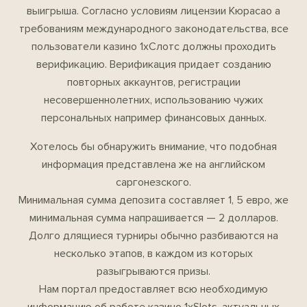
выигрыша. Согласно условиям лицензии Кюрасао а
требованиям международного законодательства, все
пользователи казино 1хСлотс должны проходить
верификацию. Верификация придает созданию
повторных аккаунтов, регистрации
несовершеннолетних, использованию чужих
персональных например финансовых данных.
Хотелось бы обнаружить внимание, что подобная
информация представлена же на английском
саргонезского.
Минимальная сумма депозита составляет 1, 5 евро, же
минимальная сумма напрашивается — 2 долларов.
Долго длящиеся турниры обычно разбиваются на
несколько этапов, в каждом из которых
разыгрываются призы.
Нам портал предоставляет всю необходимую
информацию об работе казино 1xSlots, актуальных