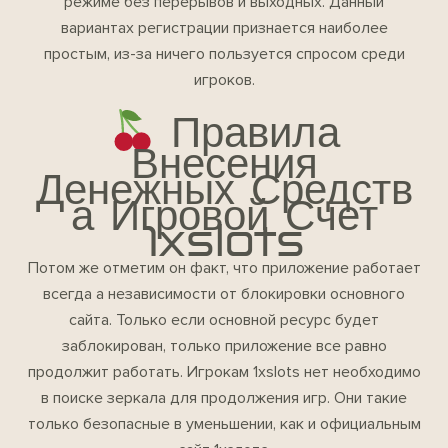
режиме без перерывов и выходных. Данный
вариантах регистрации признается наиболее
простым, из-за ничего пользуется спросом среди
игроков.
Правила
Внесения
Денежных Средств
а Игровой Счет
1xslots
Потом же отметим он факт, что приложение работает
всегда а независимости от блокировки основного
сайта. Только если основной ресурс будет
заблокирован, только приложение все равно
продолжит работать. Игрокам 1xslots нет необходимо
в поиске зеркала для продолжения игр. Они такие
только безопасные в уменьшении, как и официальным