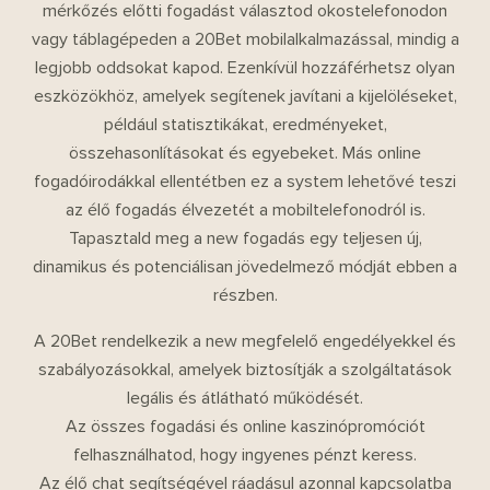
mérkőzés előtti fogadást választod okostelefonodon
vagy táblagépeden a 20Bet mobilalkalmazással, mindig a
legjobb oddsokat kapod. Ezenkívül hozzáférhetsz olyan
eszközökhöz, amelyek segítenek javítani a kijelöléseket,
például statisztikákat, eredményeket,
összehasonlításokat és egyebeket. Más online
fogadóirodákkal ellentétben ez a system lehetővé teszi
az élő fogadás élvezetét a mobiltelefonodról is.
Tapasztald meg a new fogadás egy teljesen új,
dinamikus és potenciálisan jövedelmező módját ebben a
részben.
A 20Bet rendelkezik a new megfelelő engedélyekkel és
szabályozásokkal, amelyek biztosítják a szolgáltatások
legális és átlátható működését.
Az összes fogadási és online kaszinópromóciót
felhasználhatod, hogy ingyenes pénzt keress.
Az élő chat segítségével ráadásul azonnal kapcsolatba