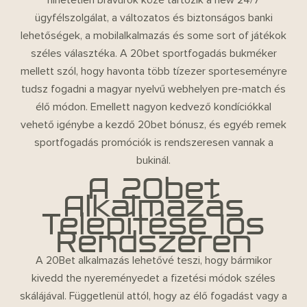
ügyfélszolgálat, a változatos és biztonságos banki
lehetőségek, a mobilalkalmazás és some sort of játékok
széles választéka. A 20bet sportfogadás bukméker
mellett szól, hogy havonta több tízezer sporteseményre
tudsz fogadni a magyar nyelvű webhelyen pre-match és
élő módon. Emellett nagyon kedvező kondíciókkal
vehető igénybe a kezdő 20bet bónusz, és egyéb remek
sportfogadás promóciók is rendszeresen vannak a
bukinál.
A 20bet
Alkalmazás
Telepítése Ios
Rendszeren
A 20Bet alkalmazás lehetővé teszi, hogy bármikor
kivedd the nyereményedet a fizetési módok széles
skálájával. Függetlenül attól, hogy az élő fogadást vagy a