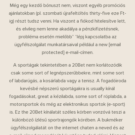
Még egy kezdő bónuszt nem, viszont egyéb promóciós
ajánlatokban (pl. szombati újrafeltöltés thirty-five eze Ft-
ig) részt tudsz venni. Ha viszont a fiókod hitelesítve lett,
és elvileg nem lenne akadálya a pénzkifizetésnek,
probléma esetén mielőbb” “lépj kapcsolatba az
ügyfélszolgálat munkatársaival például a new [email
protected] e-mail-címen.
A sportágak tekintetében a 20Bet nem korlátozódik
csak some sort of legnépszerűbbekre, mint some sort
of labdarúgás, a kosárlabda vagy a tenisz. A fogadóiroda
kevésbé népszerű sportágakra is usually kínál
fogadásokat, great a kézilabda, some sort of röplabda, a
motorsportok és még az elektronikus sportok (e-sport)
is. Ez the 20Bet kínálatát széles körben vonzóvá teszi a
különböző ízlésű sportrajongók körében. A bukméker
ügyfélszolgálatát on the internet chaten a neved és az