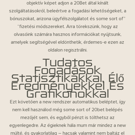
objektív képet adjon a 20Bet által kínált
szolgáltatásokról, beleértve a fogadási lehetőségeket, a
bónuszokat, arizona ügyfélszolgálatot és some sort of”
“fizetési módszereket. Arra törekszünk, hogy az
olvasóink számára hasznos információkat nyújtsunk,
amelyek segítségével eldönthetik, érdemes-e ezen az
oldalon regisztrálni.
Tudatos
Fogadások
Statisztikákkal, Élő
Eredményekkel És
Grafikonokkal
Ezt követően a new rendszer automatikus beléptet, így
nem kell használod még some sort of 20bet belépés
mezőjét sem, és egyből pénzt is tölthetsz az
egyenlegedre. Az égieknek hála mum már mindez a new
múlté, és gyakorlatilag – hacsak valamint nem baltáz el