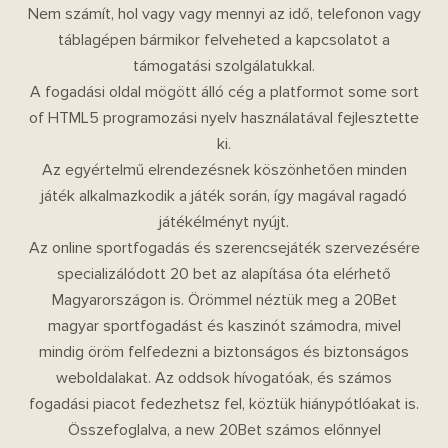
Nem számít, hol vagy vagy mennyi az idő, telefonon vagy
táblagépen bármikor felveheted a kapcsolatot a
támogatási szolgálatukkal.
A fogadási oldal mögött álló cég a platformot some sort
of HTML5 programozási nyelv használatával fejlesztette
ki.
Az egyértelmű elrendezésnek köszönhetően minden
játék alkalmazkodik a játék során, így magával ragadó
játékélményt nyújt.
Az online sportfogadás és szerencsejáték szervezésére
specializálódott 20 bet az alapítása óta elérhető
Magyarországon is. Örömmel néztük meg a 20Bet
magyar sportfogadást és kaszinót számodra, mivel
mindig öröm felfedezni a biztonságos és biztonságos
weboldalakat. Az oddsok hívogatóak, és számos
fogadási piacot fedezhetsz fel, köztük hiánypótlóakat is.
Összefoglalva, a new 20Bet számos előnnyel