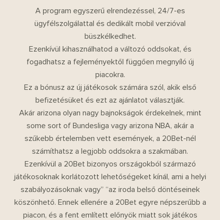
A program egyszerű elrendezéssel, 24/7-es
ügyfélszolgálattal és dedikált mobil verzióval
büszkélkedhet.
Ezenkívül kihasználhatod a változó oddsokat, és
fogadhatsz a fejleményektől függően megnyíló új
piacokra.
Ez a bónusz az új játékosok számára szól, akik első
befizetésüket és ezt az ajánlatot választják.
Akár arizona olyan nagy bajnokságok érdekelnek, mint
some sort of Bundesliga vagy arizona NBA, akár a
szűkebb értelemben vett események, a 20Bet-nél
számíthatsz a legjobb oddsokra a szakmában.
Ezenkívül a 20Bet bizonyos országokból származó
játékosoknak korlátozott lehetőségeket kínál, ami a helyi
szabályozásoknak vagy” “az iroda belső döntéseinek
köszönhető. Ennek ellenére a 20Bet egyre népszerűbb a
piacon, és a fent említett előnyök miatt sok játékos