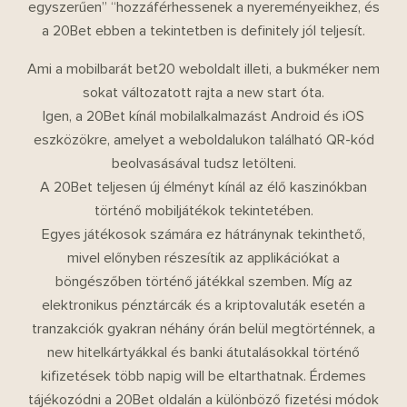
egyszerűen” “hozzáférhessenek a nyereményeikhez, és
a 20Bet ebben a tekintetben is definitely jól teljesít.
Ami a mobilbarát bet20 weboldalt illeti, a bukméker nem
sokat változatott rajta a new start óta.
Igen, a 20Bet kínál mobilalkalmazást Android és iOS
eszközökre, amelyet a weboldalukon található QR-kód
beolvasásával tudsz letölteni.
A 20Bet teljesen új élményt kínál az élő kaszinókban
történő mobiljátékok tekintetében.
Egyes játékosok számára ez hátránynak tekinthető,
mivel előnyben részesítik az applikációkat a
böngészőben történő játékkal szemben. Míg az
elektronikus pénztárcák és a kriptovaluták esetén a
tranzakciók gyakran néhány órán belül megtörténnek, a
new hitelkártyákkal és banki átutalásokkal történő
kifizetések több napig will be eltarthatnak. Érdemes
tájékozódni a 20Bet oldalán a különböző fizetési módok