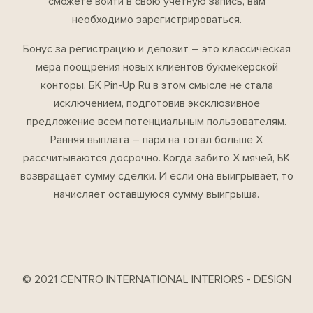
сможете войти в свою учетную запись, вам
необходимо зарегистрироваться.
Бонус за регистрацию и депозит – это классическая
мера поощрения новых клиентов букмекерской
конторы. БК Pin-Up Ru в этом смысле не стала
исключением, подготовив эксклюзивное
предложение всем потенциальным пользователям.
Ранняя выплата – пари на тотал больше X
рассчитываются досрочно. Когда забито X мячей, БК
возвращает сумму сделки. И если она выигрывает, то
начисляет оставшуюся сумму выигрыша.
© 2021 CENTRO INTERNATIONAL INTERIORS - DESIGN