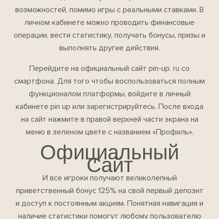
возможностей, помимо игры с реальными ставками. В
личном кабинете можно проводить финансовые
операции, вести статистику, получать бонусы, призы и
выполнять другие действия.
Перейдите на официальный сайт pin-up. ru со
смартфона. Для того чтобы воспользоваться полным
функционалом платформы, войдите в личный
кабинете
pin up
или зарегистрируйтесь. После входа
на сайт нажмите в правой верхней части экрана на
меню в зеленом цвете с названием «Профиль».
Официальный
Сайт
И все игроки получают великолепный
приветственный бонус 125% на свой первый депозит
и доступ к постоянным акциям. Понятная навигация и
наличие статистики помогут любому пользователю