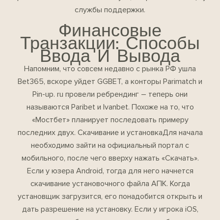
службы поддержки.
Финансовые
Транзакции: Способы
Ввода И Вывода
Напомним, что совсем недавно с рынка РФ ушла
Bet365, вскоре уйдет GGBET, а конторы Parimatch и
Pin-up. ru провели ребрендинг – теперь они
называются Paribet и Ivanbet. Похоже на то, что
«Мостбет» планирует последовать примеру
последних двух. Скачивание и установкаДля начала
необходимо зайти на официальный портал с
мобильного, после чего вверху нажать «Скачать».
Если у юзера Android, тогда для него начнется
скачивание установочного файла АПК. Когда
установщик загрузится, его понадобится открыть и
дать разрешение на установку. Если у игрока iOS,