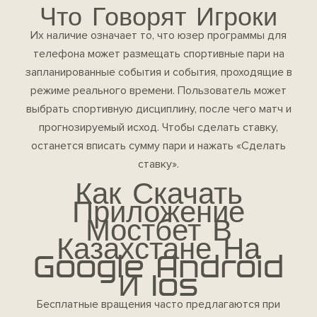
Что Говорят Игроки
Их наличие означает то, что юзер программы для
телефона может размещать спортивные пари на
запланированные события и события, проходящие в
режиме реального времени. Пользователь может
выбрать спортивную дисциплину, после чего матч и
прогнозируемый исход. Чтобы сделать ставку,
останется вписать сумму пари и нажать «Сделать
ставку».
Как Скачать
Приложение
Мостбет В
Казахстане На
Google Android
И Ios
Бесплатные вращения часто предлагаются при