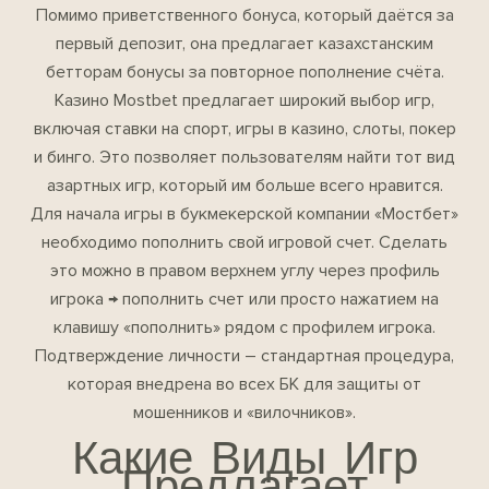
Помимо приветственного бонуса, который даётся за
первый депозит, она предлагает казахстанским
бетторам бонусы за повторное пополнение счёта.
Казино Mostbet предлагает широкий выбор игр,
включая ставки на спорт, игры в казино, слоты, покер
и бинго. Это позволяет пользователям найти тот вид
азартных игр, который им больше всего нравится.
Для начала игры в букмекерской компании «Мостбет»
необходимо пополнить свой игровой счет. Сделать
это можно в правом верхнем углу через профиль
игрока → пополнить счет или просто нажатием на
клавишу «пополнить» рядом с профилем игрока.
Подтверждение личности – стандартная процедура,
которая внедрена во всех БК для защиты от
мошенников и «вилочников».
Какие Виды Игр
Предлагает