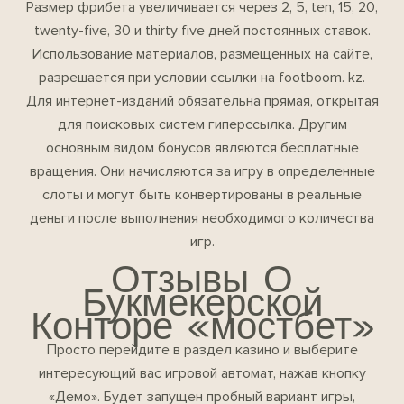
Размер фрибета увеличивается через 2, 5, ten, 15, 20,
twenty-five, 30 и thirty five дней постоянных ставок.
Использование материалов, размещенных на сайте,
разрешается при условии ссылки на footboom. kz.
Для интернет-изданий обязательна прямая, открытая
для поисковых систем гиперссылка. Другим
основным видом бонусов являются бесплатные
вращения. Они начисляются за игру в определенные
слоты и могут быть конвертированы в реальные
деньги после выполнения необходимого количества
игр.
Отзывы О
Букмекерской
Конторе «мостбет»
Просто перейдите в раздел казино и выберите
интересующий вас игровой автомат, нажав кнопку
«Демо». Будет запущен пробный вариант игры,