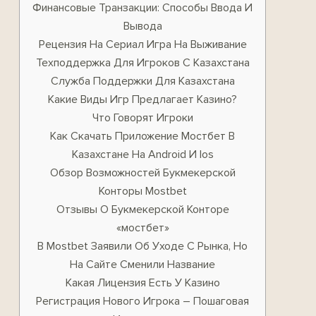
Финансовые Транзакции: Способы Ввода И
Вывода
Рецензия На Сериал Игра На Выживание
Техподдержка Для Игроков С Казахстана
Служба Поддержки Для Казахстана
Какие Виды Игр Предлагает Казино?
Что Говорят Игроки
Как Скачать Приложение Мостбет В
Казахстане На Android И Ios
Обзор Возможностей Букмекерской
Конторы Mostbet
Отзывы О Букмекерской Конторе
«мостбет»
В Mostbet Заявили Об Уходе С Рынка, Но
На Сайте Сменили Название
Какая Лицензия Есть У Казино
Регистрация Нового Игрока – Пошаговая