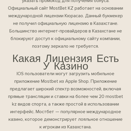
указать промокод для получения бонуса.
Официальный сайт MostBet KZ работает на основании
международной лицензии Кюрасао. Данный букмекер
не получил официальную лицензию в Казахстане.
Большинство интернет-провайдеров в Казахстане не
блокируют доступ к официальному сайту компании,
поэтому зеркало не требуется.
Какая Лицензия Есть
У Казино
IOS пользователи могут загрузить мобильное
приложение Mostbet из Apple Shop. Приложение
предлагает широкий спектр возможностей, включая
прямые трансляции и ставки на более чем 20
mostbet
kz
видов спорта, а также простой в использовании
интерфейс. Мостбет — популярное международное
казино, которое демонстрирует лояльное отношение
к игрокам из Казахстана.