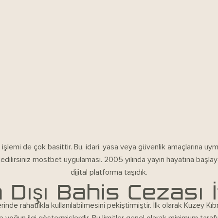
ulum işlemi de çok basittir. Bu, idari, yasa veya güvenlik amaçlarına 
dedilirsiniz mostbet uygulaması. 2005 yılında yayın hayatına başlaya
dijital platforma taşıdık.
 Dışı Bahis Cezası İ
nde rahatlıkla kullanılabilmesini pekiştirmiştir. İlk olarak Kuzey Kı
 yoğun ilgi göstermişlerdir. Bu limitler genel olarak minimum tarafı