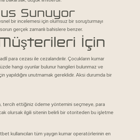
onus Sunuyor
n nesnel bir incelemesi için olumsuz bir soruşturmayı
, sorun gerçek zamanlı bahislere benzer.
şterileri İçin
dlî para cezası ile cezalandırılır. Çocukların kumar
a yüzde hangi oyunlar bulunur hangileri bulunmaz ve
çin yapıldığını unutmamak gereklidir. Aksi durumda bir
ndan, tercih ettiğiniz ödeme yöntemini seçmeye, para
ursak ilgili sitenin belirli bir otoriteden bu işletme
et kullanıcıları tüm yaygın kumar operatörlerinin en