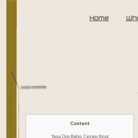
Home
Wh
Content
Yasa Dışı Bahis Cezası İtiraz