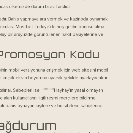
ncak ülkemizde durum biraz farklıdır.
aktadır. Bahis yapmaya ara vermek ve kazinoda oynamak
oyunculara Mostbet Türkiye’de hoş geldin bonusu alma
kolay bir arayüzde görüntülenen nakit bakiyelerine ve
Promosyon Kodu
nin mobil versiyonuna erişmek için web sitesini mobil
daha küçük ekran boyutuna uyacak şekilde ayarlayacaktır.
kalırlar. Sebepleri ise; “””””””Hayhay’ın yasal olmayan
an kullanıcılarını ilgili resmi mercilere bildirme
ak bahis oynayan kişilere ve bu sitelerin sahiplerine
Mağdurum