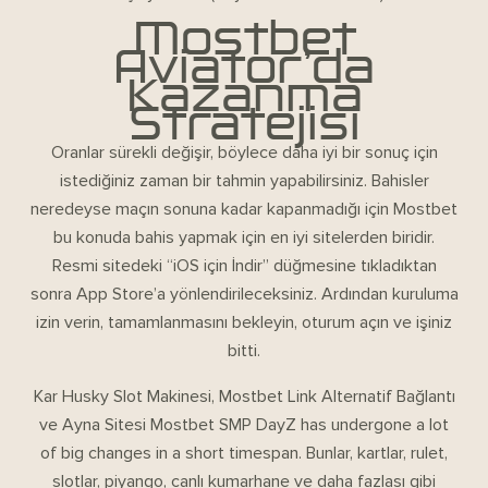
Mostbet
Aviator’da
Kazanma
Stratejisi
Oranlar sürekli değişir, böylece daha iyi bir sonuç için
istediğiniz zaman bir tahmin yapabilirsiniz. Bahisler
neredeyse maçın sonuna kadar kapanmadığı için Mostbet
bu konuda bahis yapmak için en iyi sitelerden biridir.
Resmi sitedeki “iOS için İndir” düğmesine tıkladıktan
sonra App Store’a yönlendirileceksiniz. Ardından kuruluma
izin verin, tamamlanmasını bekleyin, oturum açın ve işiniz
bitti.
Kar Husky Slot Makinesi, Mostbet Link Alternatif Bağlantı
ve Ayna Sitesi Mostbet SMP DayZ has undergone a lot
of big changes in a short timespan. Bunlar, kartlar, rulet,
slotlar, piyango, canlı kumarhane ve daha fazlası gibi