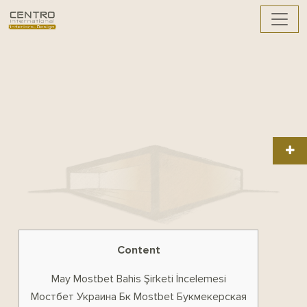
Content
May Mostbet Bahis Şirketi İncelemesi
Мостбет Украина Бк Mostbet Букмекерская