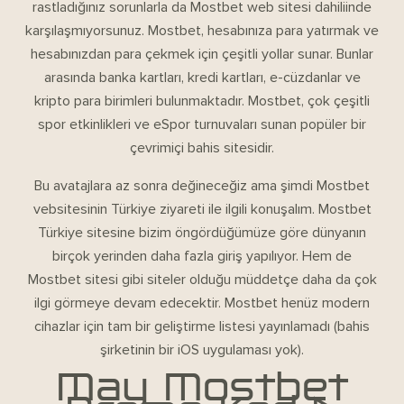
rastladığınız sorunlarla da Mostbet web sitesi dahiliinde
karşılaşmıyorsunuz. Mostbet, hesabınıza para yatırmak ve
hesabınızdan para çekmek için çeşitli yollar sunar. Bunlar
arasında banka kartları, kredi kartları, e-cüzdanlar ve
kripto para birimleri bulunmaktadır. Mostbet, çok çeşitli
spor etkinlikleri ve eSpor turnuvaları sunan popüler bir
çevrimiçi bahis sitesidir.
Bu avatajlara az sonra değineceğiz ama şimdi Mostbet
vebsitesinin Türkiye ziyareti ile ilgili konuşalım. Mostbet
Türkiye sitesine bizim öngördüğümüze göre dünyanın
birçok yerinden daha fazla giriş yapılıyor. Hem de
Mostbet sitesi gibi siteler olduğu müddetçe daha da çok
ilgi görmeye devam edecektir. Mostbet henüz modern
cihazlar için tam bir geliştirme listesi yayınlamadı (bahis
şirketinin bir iOS uygulaması yok).
May Mostbet