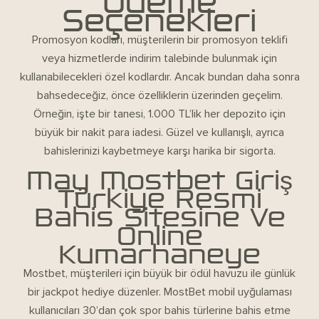
Ödeme
Seçenekleri
Promosyon kodları, müşterilerin bir promosyon teklifi
veya hizmetlerde indirim talebinde bulunmak için
kullanabilecekleri özel kodlardır. Ancak bundan daha sonra
bahsedeceğiz, önce özelliklerin üzerinden geçelim.
Örneğin, işte bir tanesi, 1.000 TL’lik her depozito için
büyük bir nakit para iadesi. Güzel ve kullanışlı, ayrıca
bahislerinizi kaybetmeye karşı harika bir sigorta.
May Mostbet Giriş
Türkiye Resmi
Bahis Sitesine Ve
Online
Kumarhaneye
Mostbet, müşterileri için büyük bir ödül havuzu ile günlük
bir jackpot hediye düzenler. MostBet mobil uyğulaması
kullanıcıları 30’dan çok spor bahis türlerine bahis etme