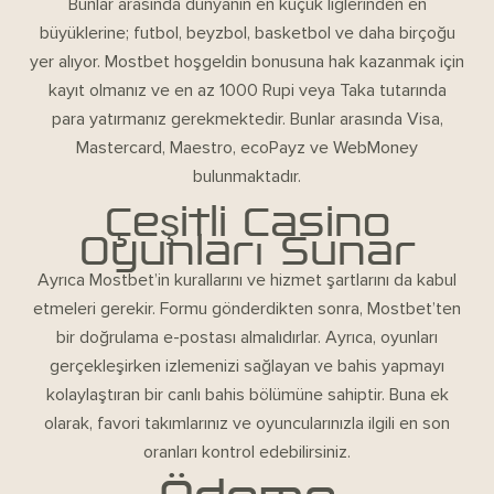
Bunlar arasında dünyanın en küçük liglerinden en
büyüklerine; futbol, beyzbol, basketbol ve daha birçoğu
yer alıyor. Mostbet hoşgeldin bonusuna hak kazanmak için
kayıt olmanız ve en az 1000 Rupi veya Taka tutarında
para yatırmanız gerekmektedir. Bunlar arasında Visa,
Mastercard, Maestro, ecoPayz ve WebMoney
bulunmaktadır.
Çeşitli Casino
Oyunları Sunar
Ayrıca Mostbet’in kurallarını ve hizmet şartlarını da kabul
etmeleri gerekir. Formu gönderdikten sonra, Mostbet’ten
bir doğrulama e-postası almalıdırlar. Ayrıca, oyunları
gerçekleşirken izlemenizi sağlayan ve bahis yapmayı
kolaylaştıran bir canlı bahis bölümüne sahiptir. Buna ek
olarak, favori takımlarınız ve oyuncularınızla ilgili en son
oranları kontrol edebilirsiniz.