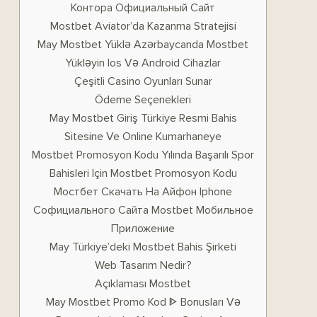
Контора Официальный Сайт
Mostbet Aviator’da Kazanma Stratejisi
May Mostbet Yüklə Azərbaycanda Mostbet
Yükləyin Ios Və Android Cihazlar
Çeşitli Casino Oyunları Sunar
Ödeme Seçenekleri
May Mostbet Giriş Türkiye Resmi Bahis
Sitesine Ve Online Kumarhaneye
Mostbet Promosyon Kodu Yılında Başarılı Spor
Bahisleri İçin Mostbet Promosyon Kodu
Мостбет Скачать На Айфон Iphone
Cофициального Сайта Mostbet Мобильное
Приложение
May Türkiye’deki Mostbet Bahis Şirketi
Web Tasarım Nedir?
Açıklaması Mostbet
May Mostbet Promo Kod ᐈ Bonusları Və