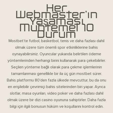
Her
Webmaster’ın
Yaşaması
Muhtemel 10
Durum
Mostbet’te futbol, basketbol, tenis ve daha fazlası dahil
olmak üzere tüm önemli spor etkinliklerine bahis
oynayabilirsiniz. Oyuncular yukarıda belirtilen ödeme
yöntemlerinden herhangi birini kullanarak para çekebilirler.
Seçilen yönteme bağlı olarak para çekme işlemlerinin
tamamlanması genellikle bir ila üç gün
mostbet
sürer.
Bahis platformu 80’den fazla ülkede mevcuttur, bu da onu
en erişilebilir çevrimiçi bahis sitelerinden biri yapar. Ayrıca
slotlar, masa oyunları, video poker ve daha fazlası dahil
olmak üzere bir dizi casino oyununa sahiptirler. Daha fazla
bilgi için ilgili bonusun hüküm ve koşullarını kontrol edin.