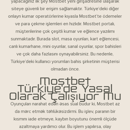
yapacağınız ilk şey Mostbet yeni girişadresine ulaşarak
siteye güvenli bir erişim sağlamaktır. Türkiye’deki diğer
onlayn kumar operatörlerine kıyasla Mostbet’te ödemeler
ve para çekme işlemleri en hızlıdır. Mostbet portalı,
müşterilerine çok çeşitli kumar ve eğlence yazılımı
sunmaktadır. Burada slot, masa oyunları, kart eğlencesi,
canlı kumarhane, mini oyunlar, sanal oyunlar, spor bahisleri
ve çok daha fazlasını oynayabilirsiniz. Bu nedenle,
Türkiye’deki kullanıcı yorumları bahis şirketinin müşterisi
olmadan önce.
Mostbet
Türkiye’de Yasal
Olarak Çalışıyor Mu
Oyunçuları narahat edən əsas sual budur ki, Mostbet az
da mərc etmək təhlükəsizdirmi. Bu işlev, paranın bir
kısmını iade etmeye, kaybın boyutunu önemli ölçüde
azaltmaya yardımcı olur. Bu işlem yapılırsa, olay