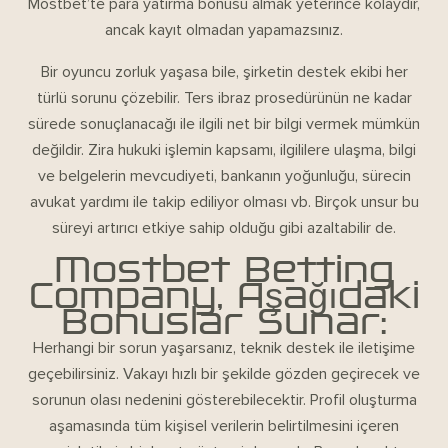
Mostbet’te para yatırma bonusu almak yeterince kolaydır,
ancak kayıt olmadan yapamazsınız.
Bir oyuncu zorluk yaşasa bile, şirketin destek ekibi her
türlü sorunu çözebilir. Ters ibraz prosedürünün ne kadar
sürede sonuçlanacağı ile ilgili net bir bilgi vermek mümkün
değildir. Zira hukuki işlemin kapsamı, ilgililere ulaşma, bilgi
ve belgelerin mevcudiyeti, bankanın yoğunluğu, sürecin
avukat yardımı ile takip ediliyor olması vb. Birçok unsur bu
süreyi artırıcı etkiye sahip olduğu gibi azaltabilir de.
Mostbet Betting
Company, Aşağıdaki
Bonuslar Sunar:
Herhangi bir sorun yaşarsanız, teknik destek ile iletişime
geçebilirsiniz. Vakayı hızlı bir şekilde gözden geçirecek ve
sorunun olası nedenini gösterebilecektir. Profil oluşturma
aşamasında tüm kişisel verilerin belirtilmesini içeren