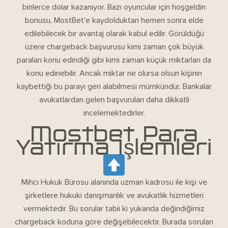
binlerce dolar kazanıyor. Bazı oyuncular için hoşgeldin
bonusu, MostBet’e kaydolduktan hemen sonra elde
edilebilecek bir avantaj olarak kabul edilir. Görüldüğü
üzere chargeback başvurusu kimi zaman çok büyük
paraları konu edindiği gibi kimi zaman küçük miktarları da
konu edinebilir. Ancak miktar ne olursa olsun kişinin
kaybettiği bu parayı geri alabilmesi mümkündür. Bankalar
avukatlardan gelen başvuruları daha dikkatli
incelemektedirler.
Mostbet Para
Yatırma İşlemleri
Mıhcı Hukuk Bürosu alanında uzman kadrosu ile kişi ve
şirketlere hukuki danışmanlık ve avukatlık hizmetleri
vermektedir. Bu sorular tabii ki yukarıda değindiğimiz
chargeback koduna göre değişebilecektir. Burada sorulan