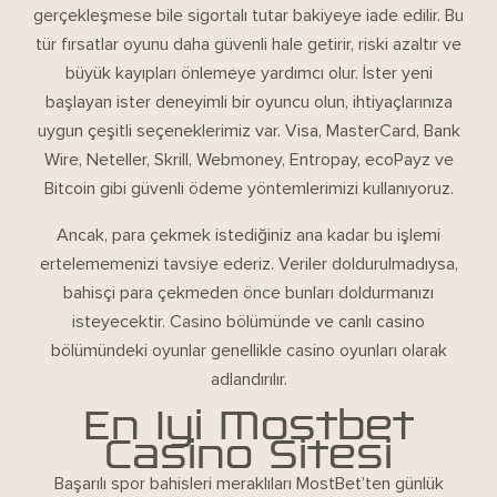
gerçekleşmese bile sigortalı tutar bakiyeye iade edilir. Bu
tür fırsatlar oyunu daha güvenli hale getirir, riski azaltır ve
büyük kayıpları önlemeye yardımcı olur. İster yeni
başlayan ister deneyimli bir oyuncu olun, ihtiyaçlarınıza
uygun çeşitli seçeneklerimiz var. Visa, MasterCard, Bank
Wire, Neteller, Skrill, Webmoney, Entropay, ecoPayz ve
Bitcoin gibi güvenli ödeme yöntemlerimizi kullanıyoruz.
Ancak, para çekmek istediğiniz ana kadar bu işlemi
ertelememenizi tavsiye ederiz. Veriler doldurulmadıysa,
bahisçi para çekmeden önce bunları doldurmanızı
isteyecektir. Casino bölümünde ve canlı casino
bölümündeki oyunlar genellikle casino oyunları olarak
adlandırılır.
En Iyi Mostbet
Casino Sitesi
Başarılı spor bahisleri meraklıları MostBet’ten günlük