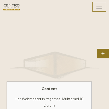
Content
Her Webmaster’ın Yaşaması Muhtemel 10
Durum