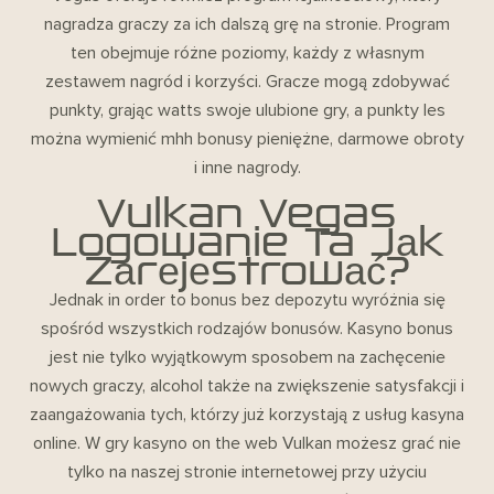
nagradza graczy za ich dalszą grę na stronie. Program
ten obejmuje różne poziomy, każdy z własnym
zestawem nagród i korzyści. Gracze mogą zdobywać
punkty, grając watts swoje ulubione gry, a punkty les
można wymienić mhh bonusy pieniężne, darmowe obroty
i inne nagrody.
Vulkan Vegas
Logowanie Ta Jаk
Zаrеjеstrowаć?
Jednak in order to bonus bez depozytu wyróżnia się
spośród wszystkich rodzajów bonusów. Kasyno bonus
jest nie tylko wyjątkowym sposobem na zachęcenie
nowych graczy, alcohol także na zwiększenie satysfakcji i
zaangażowania tych, którzy już korzystają z usług kasyna
online. W gry kasyno on the web Vulkan możesz grać nie
tylko na naszej stronie internetowej przy użyciu