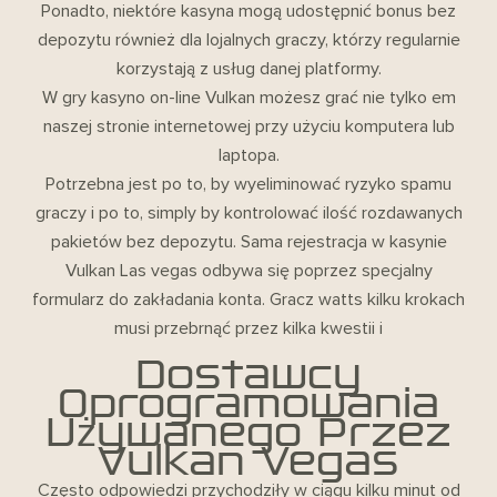
Ponadto, niektóre kasyna mogą udostępnić bonus bez
depozytu również dla lojalnych graczy, którzy regularnie
korzystają z usług danej platformy.
W gry kasyno on-line Vulkan możesz grać nie tylko em
naszej stronie internetowej przy użyciu komputera lub
laptopa.
Potrzebna jest po to, by wyeliminować ryzyko spamu
graczy i po to, simply by kontrolować ilość rozdawanych
pakietów bez depozytu. Sama rejestracja w kasynie
Vulkan Las vegas odbywa się poprzez specjalny
formularz do zakładania konta. Gracz watts kilku krokach
musi przebrnąć przez kilka kwestii i
Dostawcy
Oprogramowania
Używanego Przez
Vulkan Vegas
Często odpowiedzi przychodziły w ciągu kilku minut od