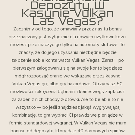
Depozyty W
Kasynie Vulkan
Las Vegas?
Zacznijmy od tego, że omawiany przez nas tu bonus
przeznaczony jest wyłącznie dla nowych użytkowników i
możesz przeznaczyć go tylko na automaty slotowe. To
znaczy, że do jego uzyskania niezbędne będzie
założenie sobie konta watts Vulkan Vegas. Zaraz” “po
pierwszym zalogowaniu się na swoje konto będziesz
mógł rozpocząć granie we wskazaną przez kasyno
Vulkan Vegas grę albo gry hazardowe. Otrzymasz 50
możliwości zakręcenia bębnami i keineswegs zapłacisz
za żaden z nich choćby złotówki. Ale to be able to nie
wszystko — bo jeśli znajdziesz jakąś wygrywającą
kombinację, to gra wypłaci Ci prawdziwe pieniądze w
formie standardowej wygranej. W Vulkan Vegas nie mum
bonusu od depozytu, który daje 40 darmowych spinów