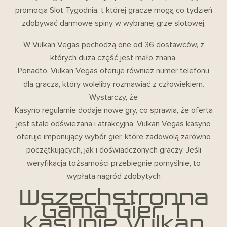
promocja Slot Tygodnia, t której gracze mogą co tydzień
zdobywać darmowe spiny w wybranej grze slotowej.
W Vulkan Vegas pochodzą one od 36 dostawców, z
których duża część jest mało znana.
Ponadto, Vulkan Vegas oferuje również numer telefonu
dla gracza, który woleliby rozmawiać z człowiekiem.
Wystarczy, że
Kasyno regularnie dodaje nowe gry, co sprawia, że oferta
jest stale odświeżana i atrakcyjna. Vulkan Vegas kasyno
oferuje imponujący wybór gier, które zadowolą zarówno
początkujących, jak i doświadczonych graczy. Jeśli
weryfikacja tożsamości przebiegnie pomyślnie, to
wypłata nagród zdobytych
Wszechstronna
Gama Gier T
Kasynie Vulkan