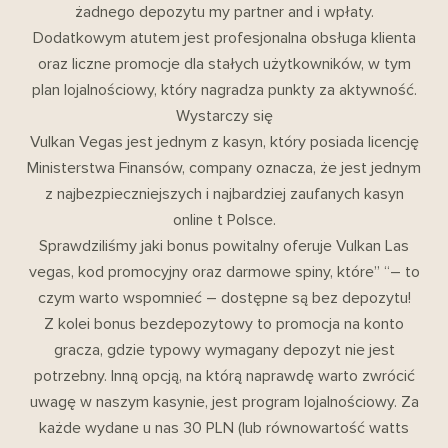
żadnego depozytu my partner and i wpłaty.
Dodatkowym atutem jest profesjonalna obsługa klienta
oraz liczne promocje dla stałych użytkowników, w tym
plan lojalnościowy, który nagradza punkty za aktywność.
Wуstаrczу się
Vulkan Vegas jest jednym z kasyn, który posiada licencję
Ministerstwa Finansów, company oznacza, że ​​jest jednym
z najbezpieczniejszych i najbardziej zaufanych kasyn
online t Polsce.
Sprawdziliśmy jaki bonus powitalny oferuje Vulkan Las
vegas, kod promocyjny oraz darmowe spiny, które” “– to
czym warto wspomnieć – dostępne są bez depozytu!
Z kolei bonus bezdepozytowy to promocja na konto
gracza, gdzie typowy wymagany depozyt nie jest
potrzebny. Inną opcją, na którą naprawdę warto zwrócić
uwagę w naszym kasynie, jest program lojalnościowy. Za
każde wydane u nas 30 PLN (lub równowartość watts