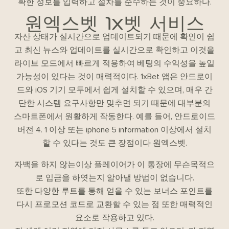
확한 정보를 입력하고 절차를 준수하는 것이 중요하다.
원엑스벳 1x벳 서비스
자산 상태가 실시간으로 업데이트되기 때문에 확인이 쉽
고 최신 뉴스와 업데이트를 실시간으로 확인하고 이것을
라이브 모드에서 빠르게 적용하여 베팅의 수익성을 높일
가능성이 있다는 것이 매력적이다. 1xBet 앱은 안드로이
드와 iOS 기기 모두에서 쉽게 설치할 수 있으며, 매우 간
단한 시스템 요구사항만 맞추면 되기 때문에 대부분의
스마트폰에서 원활하게 작동한다. 예를 들어, 안드로이드
버전 4. 1 이상 또는 iphone 5 information 이상에서 설치
할 수 있다는 것도 큰 장점이다
원엑스벳
.
자백을 하지 않는이상 플레이어가 이 통장에 무슨목적으
로 입금을 하엿는지 알아낼 방법이 없습니다.
또한 다양한 루트를 통해 얻을 수 있는 보너스 포인트를
다시 프로모션 코드로 교환할 수 있는 점 또한 매력적인
요소로 작용하고 있다.