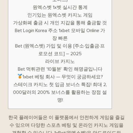
원엑스벳 1x벳 실시간 통계
인기있는 원엑스벳 카지노 게임
가상화폐 출금 시 개인 지갑을 통해 출금할 것
Bet Login Korea 주소 1xbet 모바일 Online 가
장 빠른
Bet (원엑스벳) 가입 및 이용 [주소·입출금·프
로모션 코드] – 2025
라이브 카지노
Bet 먹튀관련 ’10월분’ 확인 해명글입니다
1xbet 베팅 회사 — 무엇이 궁금하세요?
스테이크 카지노 첫 입금 보너스 특집! 최대 2,
000달러의 200% 보너스를 활용하는 장점 설
명!
한국 플레이어들은 이 플랫폼에서 안전하게 게임을 즐길
수 있으며 다양한 스포츠 베팅 및 온라인 카지노 게임을
경험할 수 있습니다. 1xBet(원엑스벳)은 안드로이드와