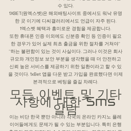
수 있다.
1XBET(원엑스벳)은 해외배팅사이트 중에서도 워낙 유명
한 곳 이기에 디씨갤러리에서도 언급이 자주 된다.
1엑스벳 혜택과 흥미로운 경험을 제공합니다.
또한 휴대폰 인증 이외에도 신분증 확인 등 인증이 필요
한 경우가 있어 실제 최초 출금을 위한 절차를 거쳐야”
“하는 불편함이 있는 것이 사실이다. 그러나 이것은 회사
규모와 개인정보 보안 부분을 생각했을 때 더 안전하고
신뢰 높은 서비스를 제공하기 위한 일환이라고 할 수 있
을 것이다. 1xBet 앱을 다운 받고 가입을 완료했다면 이제
본격적으로 베팅을 즐길 차례다.
모든 이벤트 및 기타
사항에 대한 Sms
알림
이는 비단 한국 뿐만 아니라 각국의 온라인 카지노 플레
이어들에게도 문제가 될 수 있는 부분입니다. 특히 은행