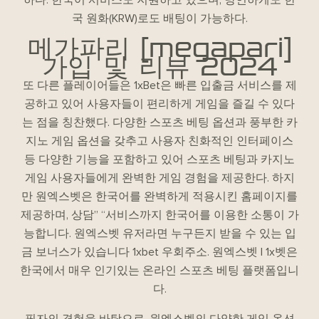
국 원화(KRW)로도 배팅이 가능하다.
메가파리 [megapari]
가입 및 리뷰 2024
또 다른 플레이어들은 1xBet은 빠른 입출금 서비스를 제
공하고 있어 사용자들이 편리하게 게임을 즐길 수 있다
는 점을 칭찬했다. 다양한 스포츠 베팅 옵션과 풍부한 카
지노 게임 옵션을 갖추고 사용자 친화적인 인터페이스
등 다양한 기능을 포함하고 있어 스포츠 베팅과 카지노
게임 사용자들에게 완벽한 게임 경험을 제공한다. 하지
만 원엑스벳은 한국어를 완벽하게 적용시킨 홈페이지를
제공하며, 상담” “서비스까지 한국어를 이용한 소통이 가
능합니다. 원엑스벳 유저라면 누구든지 받을 수 있는 입
금 보너스가 있습니다 1xbet 우회주소. 원엑스벳 | 1x벳은
한국에서 매우 인기있는 온라인 스포츠 베팅 플랫폼입니
다.
필자의 경험을 바탕으로, 원엑스벳의 다양한 게임 옵션