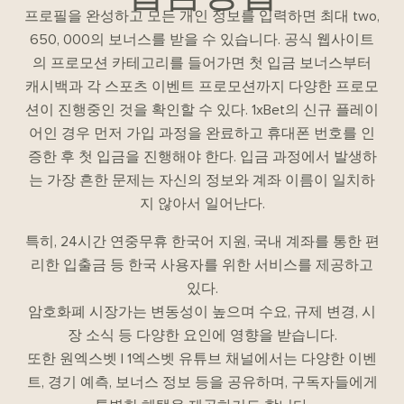
프로필을 완성하고 모든 개인 정보를 입력하면 최대 two,
650, 000의 보너스를 받을 수 있습니다. 공식 웹사이트
의 프로모션 카테고리를 들어가면 첫 입금 보너스부터
캐시백과 각 스포츠 이벤트 프로모션까지 다양한 프로모
션이 진행중인 것을 확인할 수 있다. 1xBet의 신규 플레이
어인 경우 먼저 가입 과정을 완료하고 휴대폰 번호를 인
증한 후 첫 입금을 진행해야 한다. 입금 과정에서 발생하
는 가장 흔한 문제는 자신의 정보와 계좌 이름이 일치하
지 않아서 일어난다.
특히, 24시간 연중무휴 한국어 지원, 국내 계좌를 통한 편
리한 입출금 등 한국 사용자를 위한 서비스를 제공하고
있다.
암호화폐 시장가는 변동성이 높으며 수요, 규제 변경, 시
장 소식 등 다양한 요인에 영향을 받습니다.
또한 원엑스벳 | 1엑스벳 유튜브 채널에서는 다양한 이벤
트, 경기 예측, 보너스 정보 등을 공유하며, 구독자들에게