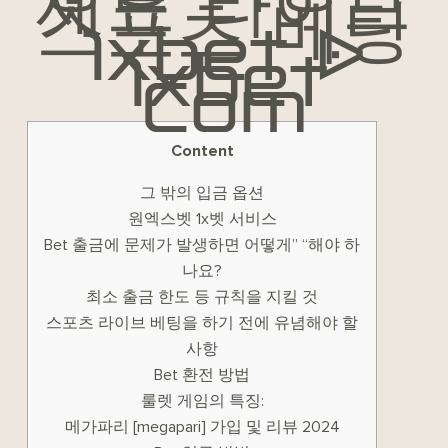
세요 라이브
스포츠 베팅
1xbet ᐉ
1xbet
Com
Content
그 밖의 입금 옵션
원엑스벳 1x벳 서비스
Bet 출금에 문제가 발생하면 어떻게” “해야 하
나요?
최소 출금 한도 등 규칙을 지킬 것
스포츠 라이브 베팅을 하기 전에 유념해야 할
사항
Bet 환전 방법
룰렛 게임의 특징:
메가파리 [megapari] 가입 및 리뷰 2024