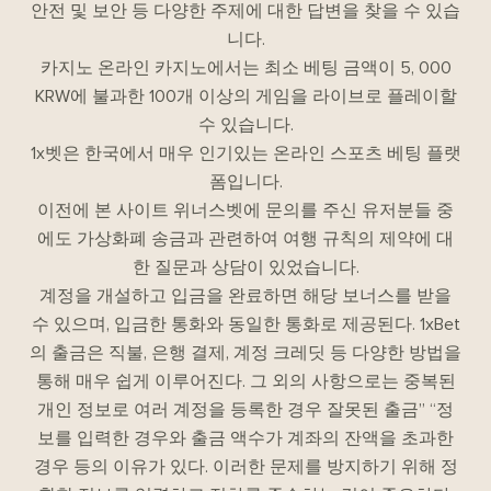
안전 및 보안 등 다양한 주제에 대한 답변을 찾을 수 있습
니다.
카지노 온라인 카지노에서는 최소 베팅 금액이 5, 000
KRW에 불과한 100개 이상의 게임을 라이브로 플레이할
수 있습니다.
1x벳은 한국에서 매우 인기있는 온라인 스포츠 베팅 플랫
폼입니다.
이전에 본 사이트 위너스벳에 문의를 주신 유저분들 중
에도 가상화폐 송금과 관련하여 여행 규칙의 제약에 대
한 질문과 상담이 있었습니다.
계정을 개설하고 입금을 완료하면 해당 보너스를 받을
수 있으며, 입금한 통화와 동일한 통화로 제공된다. 1xBet
의 출금은 직불, 은행 결제, 계정 크레딧 등 다양한 방법을
통해 매우 쉽게 이루어진다. 그 외의 사항으로는 중복된
개인 정보로 여러 계정을 등록한 경우 잘못된 출금” “정
보를 입력한 경우와 출금 액수가 계좌의 잔액을 초과한
경우 등의 이유가 있다. 이러한 문제를 방지하기 위해 정