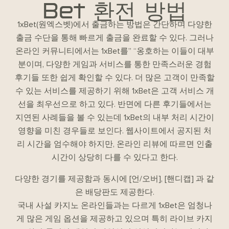
Bet 환전 방법
1xBet(원엑스벳)에서 출금하는 방법은 간단하며 다양한
출금 수단을 통해 빠르게 출금을 완료할 수 있다. 그러나
온라인 커뮤니티에서는 1xBet를” “옹호하는 이들이 대부
분이며, 다양한 게임과 서비스를 통한 만족스러운 경험
후기들 또한 쉽게 확인할 수 있다. 더 많은 고객이 만족할
수 있는 서비스를 제공하기 위해 1xBet은 고객 서비스 개
선을 최우선으로 하고 있다. 반면에 다른 후기들에서는
지연된 사례들을 볼 수 있는데 1xBet의 내부 처리 시간이
영향을 미친 경우들로 보인다. 웹사이트에서 공지된 처
리 시간을 엄수해야 하지만, 온라인 리뷰에 따르면 인출
시간이 상당히 다를 수 있다고 한다.
다양한 경기를 제공함과 동시에 [언/오버], [핸디캡] 과 같
은 배당판도 제공한다.
국내 사설 카지노 온라인들과는 다르게 1xBet은 엄청나
게 많은 게임 옵션을 제공하고 있으며 특히 라이브 카지