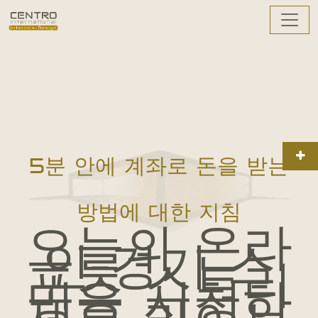
5분 안에 계좌로 돈을 받는
방법에 대한 지침
오늘의 온라
인 경기 스
포츠 스트리
밍을 시청하