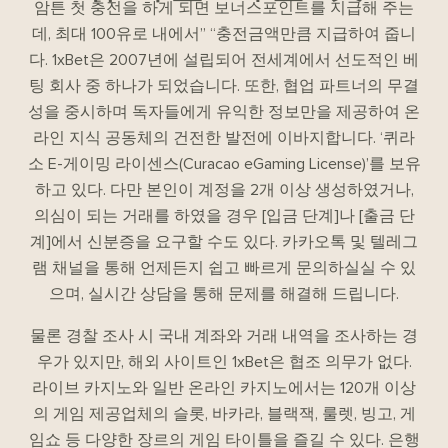
암튼 첫 충전을 하게 되면 보너스포인트를 지급해 주는
데, 최대 100유로 내에서” “충전금액만큼 지급하여 줍니
다. 1xBet은 2007년에 설립되어 전세계에서 선도적인 베
팅 회사 중 하나가 되었습니다. 또한, 협업 파트너의 무결
성을 중시하며 독자들에게 유익한 정보만을 제공하여 온
라인 지식 공동체의 건전한 발전에 이바지합니다. ‘퀴라
소 E-게이밍 라이센스(Curacao eGaming License)’를 보유
하고 있다. 다만 본인이 계정을 2개 이상 생성하였거나,
의심이 되는 거래를 하였을 경우 [입금 단계]나 [출금 단
계]에서 신분증을 요구할 수도 있다. 카카오톡 및 텔레그
램 채널을 통해 언제든지 쉽고 빠르게 문의하실실 수 있
으며, 실시간 상담을 통해 문제를 해결해 드립니다.
물론 경찰 조사 시 국내 계좌와 거래 내역을 조사하는 경
우가 있지만, 해외 사이트인 1xBet은 협조 의무가 없다.
라이브 카지노와 일반 온라인 카지노에서는 120개 이상
의 게임 제공업체의 슬롯, 바카라, 블랙잭, 룰렛, 빙고, 게
임쇼 등 다양한 장르의 게임 타이틀을 즐길 수 있다. 은행