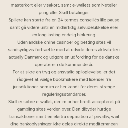
masterkort eller visakort, samt e-wallets som Neteller
pung eller Skrill betalinger.
Spillere kan starte fra en 24 termes conseillés lille pause
samt gå videre until en midlertidig selvudelukkelse eller
en long lasting endelig blokering.
Udenlandske online casinoer og betting sites vil
sandsynligvis fortsætte med at udvide deres aktiviteter i
actually Danmark og udgøre en udfordring for de danske
operatører i de kommende år.
For at sikre en tryg og ansvarlig spiloplevelse, er det
rådgivet at vælge bookmakere med licenser fra
jurisdiktioner, som im or her kendt for deres strenge
reguleringsstandarder.
Skrill er sobre e-wallet, der im or her bredt accepteret på
gambling sites verden over. Den tilbyder hurtige
transaktioner samt en ekstra separation af privatliv, weil
dine bankoplysninger ikke deles direkte mediterranean