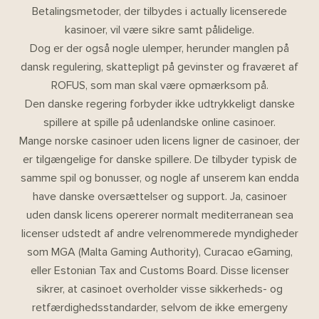
Betalingsmetoder, der tilbydes i actually licenserede
kasinoer, vil være sikre samt pålidelige.
Dog er der også nogle ulemper, herunder manglen på
dansk regulering, skattepligt på gevinster og fraværet af
ROFUS, som man skal være opmærksom på.
Den danske regering forbyder ikke udtrykkeligt danske
spillere at spille på udenlandske online casinoer.
Mange norske casinoer uden licens ligner de casinoer, der
er tilgængelige for danske spillere. De tilbyder typisk de
samme spil og bonusser, og nogle af unserem kan endda
have danske oversættelser og support. Ja, casinoer
uden dansk licens opererer normalt mediterranean sea
licenser udstedt af andre velrenommerede myndigheder
som MGA (Malta Gaming Authority), Curacao eGaming,
eller Estonian Tax and Customs Board. Disse licenser
sikrer, at casinoet overholder visse sikkerheds- og
retfærdighedsstandarder, selvom de ikke emergeny