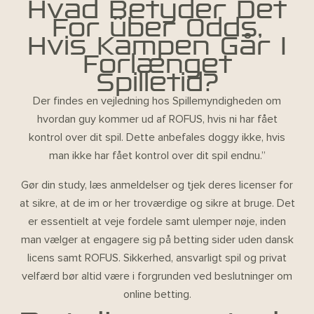
Hvad Betyder Det
For über Odds,
Hvis Kampen Går I
Forlænget
Spilletid?
Der findes en vejledning hos Spillemyndigheden om
hvordan guy kommer ud af ROFUS, hvis ni har fået
kontrol over dit spil. Dette anbefales doggy ikke, hvis
man ikke har fået kontrol over dit spil endnu.”
Gør din study, læs anmeldelser og tjek deres licenser for
at sikre, at de im or her troværdige og sikre at bruge. Det
er essentielt at veje fordele samt ulemper nøje, inden
man vælger at engagere sig på betting sider uden dansk
licens samt ROFUS. Sikkerhed, ansvarligt spil og privat
velfærd bør altid være i forgrunden ved beslutninger om
online betting.