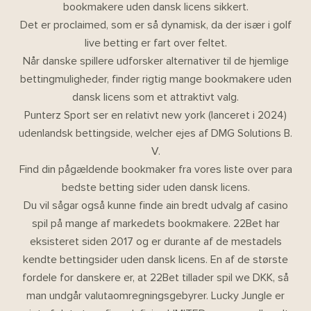
bookmakere uden dansk licens sikkert.
Det er proclaimed, som er så dynamisk, da der især i golf
live betting er fart over feltet.
Når danske spillere udforsker alternativer til de hjemlige
bettingmuligheder, finder rigtig mange bookmakere uden
dansk licens som et attraktivt valg.
Punterz Sport ser en relativt new york (lanceret i 2024)
udenlandsk bettingside, welcher ejes af DMG Solutions B.
V.
Find din pågældende bookmaker fra vores liste over para
bedste betting sider uden dansk licens.
Du vil sågar også kunne finde ain bredt udvalg af casino
spil på mange af markedets bookmakere. 22Bet har
eksisteret siden 2017 og er durante af de mestadels
kendte bettingsider uden dansk licens. En af de største
fordele for danskere er, at 22Bet tillader spil we DKK, så
man undgår valutaomregningsgebyrer. Lucky Jungle er