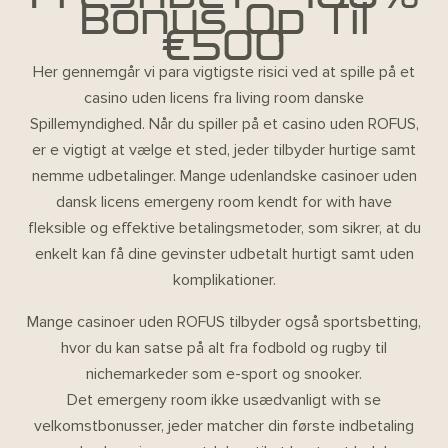
Bonus Op Til
€500
Her gennemgår vi para vigtigste risici ved at spille på et
casino uden licens fra living room danske
Spillemyndighed. Når du spiller på et casino uden ROFUS,
er e vigtigt at vælge et sted, jeder tilbyder hurtige samt
nemme udbetalinger. Mange udenlandske casinoer uden
dansk licens emergeny room kendt for with have
fleksible og effektive betalingsmetoder, som sikrer, at du
enkelt kan få dine gevinster udbetalt hurtigt samt uden
komplikationer.
Mange casinoer uden ROFUS tilbyder også sportsbetting,
hvor du kan satse på alt fra fodbold og rugby til
nichemarkeder som e-sport og snooker.
Det emergeny room ikke usædvanligt with se
velkomstbonusser, jeder matcher din første indbetaling