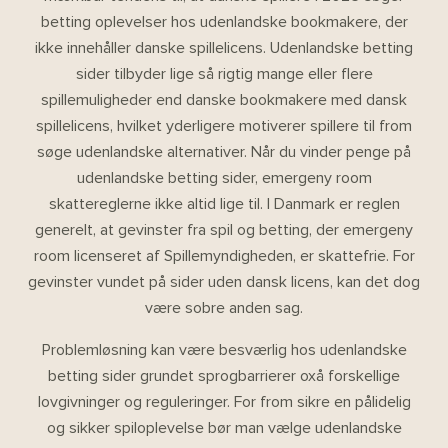
betting oplevelser hos udenlandske bookmakere, der
ikke innehåller danske spillelicens. Udenlandske betting
sider tilbyder lige så rigtig mange eller flere
spillemuligheder end danske bookmakere med dansk
spillelicens, hvilket yderligere motiverer spillere til from
søge udenlandske alternativer. Når du vinder penge på
udenlandske betting sider, emergeny room
skattereglerne ikke altid lige til. I Danmark er reglen
generelt, at gevinster fra spil og betting, der emergeny
room licenseret af Spillemyndigheden, er skattefrie. For
gevinster vundet på sider uden dansk licens, kan det dog
være sobre anden sag.
Problemløsning kan være besværlig hos udenlandske
betting sider grundet sprogbarrierer oxå forskellige
lovgivninger og reguleringer. For from sikre en pålidelig
og sikker spiloplevelse bør man vælge udenlandske