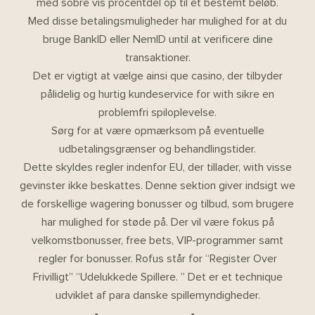
med sobre vis procentdel op til et bestemt beløb.
Med disse betalingsmuligheder har mulighed for at du
bruge BankID eller NemID until at verificere dine
transaktioner.
Det er vigtigt at vælge ainsi que casino, der tilbyder
pålidelig og hurtig kundeservice for with sikre en
problemfri spiloplevelse.
Sørg for at være opmærksom på eventuelle
udbetalingsgrænser og behandlingstider.
Dette skyldes regler indenfor EU, der tillader, with visse
gevinster ikke beskattes. Denne sektion giver indsigt we
de forskellige wagering bonusser og tilbud, som brugere
har mulighed for støde på. Der vil være fokus på
velkomstbonusser, free bets, VIP-programmer samt
regler for bonusser. Rofus står for “Register Over
Frivilligt” “Udelukkede Spillere. ” Det er et technique
udviklet af para danske spillemyndigheder.