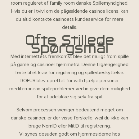
room reguleret af family room danske Spillemyndighed.
Hvis du er i tvivl om de pågældende casinos licens, kan
du altid kontakte casinoets kundeservice for mere
details.
Ofte Stillede
Spørgsmål
Med internettets fremkomst blev det muligt from spille
på game og casinoer hjemmefra. Denne tilgængelighed
førte til et krav for regulering og spillerbeskyttelse.
ROFUS blev oprettet for with hjælpe personer
mediterranean spilleproblemer ved in give dem mulighed
for at udelukke sig selv fra spil.
Selvom processen weniger bedeutend meget om
danske casinoer, er der visse forskelle, weil du ikke kan
bruge NemID eller MitID til registrering.
Vi synes desuden godt om hjemmesiderne hos