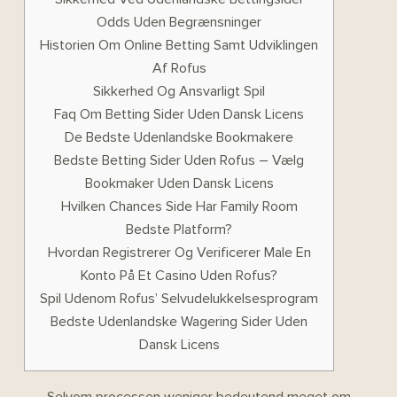
Odds Uden Begrænsninger
Historien Om Online Betting Samt Udviklingen
Af Rofus
Sikkerhed Og Ansvarligt Spil
Faq Om Betting Sider Uden Dansk Licens
De Bedste Udenlandske Bookmakere
Bedste Betting Sider Uden Rofus – Vælg
Bookmaker Uden Dansk Licens
Hvilken Chances Side Har Family Room
Bedste Platform?
Hvordan Registrerer Og Verificerer Male En
Konto På Et Casino Uden Rofus?
Spil Udenom Rofus’ Selvudelukkelsesprogram
Bedste Udenlandske Wagering Sider Uden
Dansk Licens
Selvom processen weniger bedeutend meget om