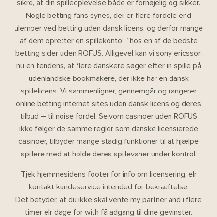
sikre, at din spilleoplevelse både er fornøjelig og sikker.
Nogle betting fans synes, der er flere fordele end
ulemper ved betting uden dansk licens, og derfor mange
af dem opretter en spillekonto” “hos en af de bedste
betting sider uden ROFUS. Alligevel kan vi sony ericsson
nu en tendens, at flere danskere søger efter in spille på
udenlandske bookmakere, der ikke har en dansk
spillelicens. Vi sammenligner, gennemgår og rangerer
online betting internet sites uden dansk licens og deres
tilbud – til noise fordel. Selvom casinoer uden ROFUS
ikke følger de samme regler som danske licensierede
casinoer, tilbyder mange stadig funktioner til at hjælpe
spillere med at holde deres spillevaner under kontrol.
Tjek hjemmesidens footer for info om licensering, elr
kontakt kundeservice intended for bekræftelse.
Det betyder, at du ikke skal vente my partner and i flere
timer elr dage for with få adgang til dine gevinster.