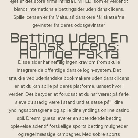
ejet af det store firma Infiniza LIMITED, som er velkendt
blandt internationale bettingsider uden dansk licens.
Spillelicensen er fra Malta, så danskere får skattefrie
gevinster fra deres oddsgevinster.
Betting Uden En
Dansk Licens:
Hurtige Fakta
Disse sider har nemlig ingen krav om from skulle
integrere de offentlige danske login-system. Det
smukke ved udenlandske bookmakere uden dansk licens
er, at du kan spille på deres platforme, uanset hvor i
verden. Det betyder, at forudsat at du har været på ferie,
aleve du stadig være i stand unti at satse på” “dine
yndlingssportsgrene og spille dine yndlings on line casino
spil. Dream. guess leverer en spændende betting
oplevelse scientif forskellige sports betting muligheder
og regelmæssige kampagner. Med sobre sports