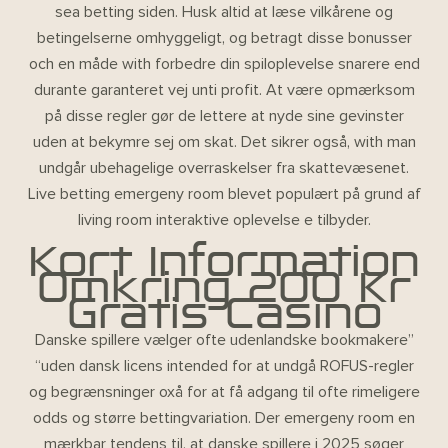
sea betting siden. Husk altid at læse vilkårene og
betingelserne omhyggeligt, og betragt disse bonusser
och en måde with forbedre din spiloplevelse snarere end
durante garanteret vej unti profit. At være opmærksom
på disse regler gør de lettere at nyde sine gevinster
uden at bekymre sej om skat. Det sikrer også, with man
undgår ubehagelige overraskelser fra skattevæsenet.
Live betting emergeny room blevet populært på grund af
living room interaktive oplevelse e tilbyder.
Kort Information
Omkring 200 Kr
Gratis Casino
Danske spillere vælger ofte udenlandske bookmakere”
“uden dansk licens intended for at undgå ROFUS-regler
og begrænsninger oxå for at få adgang til ofte rimeligere
odds og større bettingvariation. Der emergeny room en
mærkbar tendens til, at danske spillere i 2025 søger