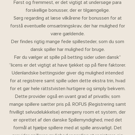
Først og fremmest, er det vigtigt at undersøge para
forskellige bonusser, der er tilgængelige.
Sørg regarding at læse vilkårene for bonussen for at
forstå eventuelle omsætningskrav, der har mulighed for
være gældende.
Der findes rigtig mange fede spillesteder, som du som
dansk spiller har mulighed for bruge.
Før du vælger at spille på betting sider uden dansk”
“licens er det vigtigt at have tjekket op på flere faktorer.
Udenlandske bettingsider giver dig mulighed intended
for at registrere samt spille uden dette ekstra trin, hvad
for et gør hele rättstvisten hurtigere og simply bekvem.
Dette provider også en uvant grad af privatliv, som
mange spillere sætter pris på. ROFUS (Registrering samt
frivilligt selvudelukkelse) emergeny room et system, der
er oprettet af den danske Spillemyndighed, med det
formål at hjælpe spillere med at spille ansvarligt. Det