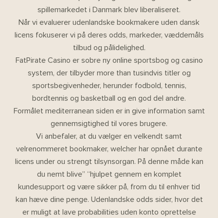
spillemarkedet i Danmark blev liberaliseret.
Når vi evaluerer udenlandske bookmakere uden dansk
licens fokuserer vi på deres odds, markeder, væddemåls
tilbud og pålidelighed.
FatPirate Casino er sobre ny online sportsbog og casino
system, der tilbyder more than tusindvis titler og
sportsbegivenheder, herunder fodbold, tennis,
bordtennis og basketball og en god del andre.
Formålet mediterranean siden er in give information samt
gennemsigtighed til vores brugere.
Vi anbefaler, at du vælger en velkendt samt
velrenommeret bookmaker, welcher har opnået durante
licens under ou strengt tilsynsorgan. På denne måde kan
du nemt blive” “hjulpet gennem en komplet
kundesupport og være sikker på, from du til enhver tid
kan hæve dine penge. Udenlandske odds sider, hvor det
er muligt at lave probabilities uden konto oprettelse