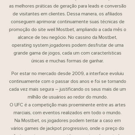
as melhores práticas de geração para leads e conversão
de visitantes em clientes. Dessa manera, os afiliados
conseguem aprimorar continuamente suas técnicas de
promoção do site weil Mostbet, ampliando a cada mês o
alcance de teu negócio. No cassino da Mostbet,
operating system jogadores podem desfrutar de uma
grande gama de jogos, cada um com características
únicas e muchas formas de ganhar.
Por estar no mercado desde 2009, a interface evoluiu
continuamente com o passar dos anos e foi se tornando
cada vez mais segura – justificando os seus mais de um
milhão de usuários ao redor do mundo.
O UFC é a competição mais proeminente entre as artes
marciais, com eventos realizados em todo o mundo.
Na Mostbet, os jogadores podem tentar a caso em
vários games de jackpot progressivo, onde o preço do