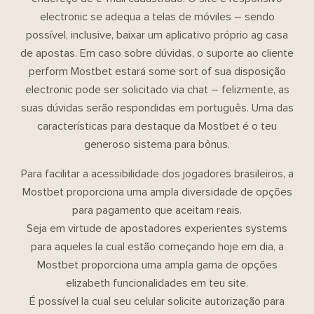
electronic se adequa a telas de móviles – sendo
possível, inclusive, baixar um aplicativo próprio ag casa
de apostas. Em caso sobre dúvidas, o suporte ao cliente
perform Mostbet estará some sort of sua disposição
electronic pode ser solicitado via chat – felizmente, as
suas dúvidas serão respondidas em português. Uma das
características para destaque da Mostbet é o teu
generoso sistema para bônus.
Para facilitar a acessibilidade dos jogadores brasileiros, a
Mostbet proporciona uma ampla diversidade de opções
para pagamento que aceitam reais.
Seja em virtude de apostadores experientes systems
para aqueles la cual estão começando hoje em dia, a
Mostbet proporciona uma ampla gama de opções
elizabeth funcionalidades em teu site.
É possível la cual seu celular solicite autorização para