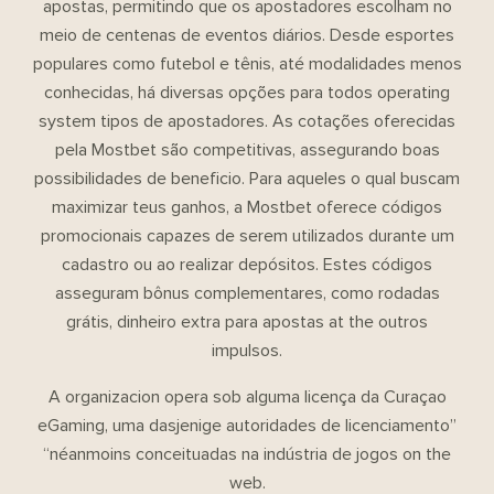
apostas, permitindo que os apostadores escolham no
meio de centenas de eventos diários. Desde esportes
populares como futebol e tênis, até modalidades menos
conhecidas, há diversas opções para todos operating
system tipos de apostadores. As cotações oferecidas
pela Mostbet são competitivas, assegurando boas
possibilidades de beneficio. Para aqueles o qual buscam
maximizar teus ganhos, a Mostbet oferece códigos
promocionais capazes de serem utilizados durante um
cadastro ou ao realizar depósitos. Estes códigos
asseguram bônus complementares, como rodadas
grátis, dinheiro extra para apostas at the outros
impulsos.
A organizacion opera sob alguma licença da Curaçao
eGaming, uma dasjenige autoridades de licenciamento”
“néanmoins conceituadas na indústria de jogos on the
web.