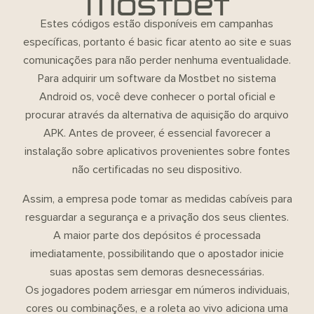
Mostbet
Estes códigos estão disponíveis em campanhas
específicas, portanto é basic ficar atento ao site e suas
comunicações para não perder nenhuma eventualidade.
Para adquirir um software da Mostbet no sistema
Android os, você deve conhecer o portal oficial e
procurar através da alternativa de aquisição do arquivo
APK. Antes de proveer, é essencial favorecer a
instalação sobre aplicativos provenientes sobre fontes
não certificadas no seu dispositivo.
Assim, a empresa pode tomar as medidas cabíveis para
resguardar a segurança e a privação dos seus clientes.
A maior parte dos depósitos é processada
imediatamente, possibilitando que o apostador inicie
suas apostas sem demoras desnecessárias.
Os jogadores podem arriesgar em números individuais,
cores ou combinações, e a roleta ao vivo adiciona uma