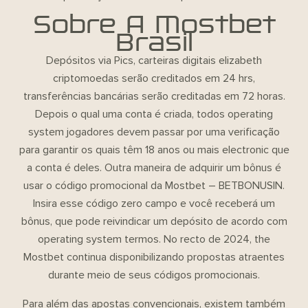
Sobre A Mostbet
Brasil
Depósitos via Pics, carteiras digitais elizabeth
criptomoedas serão creditados em 24 hrs,
transferências bancárias serão creditadas em 72 horas.
Depois o qual uma conta é criada, todos operating
system jogadores devem passar por uma verificação
para garantir os quais têm 18 anos ou mais electronic que
a conta é deles. Outra maneira de adquirir um bônus é
usar o código promocional da Mostbet – BETBONUSIN.
Insira esse código zero campo e você receberá um
bônus, que pode reivindicar um depósito de acordo com
operating system termos. No recto de 2024, the
Mostbet continua disponibilizando propostas atraentes
durante meio de seus códigos promocionais.
Para além das apostas convencionais, existem também