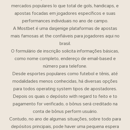
mercados populares lo que total de gols, handicaps, e
apostas focadas em jogadores específicos e suas
performances individuais no ano de campo.
A Mostbet é uma dasjenige plataformas de apostas
mais famosas at the confiáveis para jogadores aqui no
brasil.
O formulário de inscrição solicita informações básicas,
como nome completo, endereço de email-based e
número para telefone.
Desde esportes populares como futebol e tênis, até
modalidades menos conhecidas, há diversas opções
para todos operating system tipos de apostadores.
Depois os quais o depósito with regard to feito e to
pagamento for verificado, o bônus será creditado na
conta de bônus perform usuário.
Contudo, no ano de algumas situações, sobre todo para
depósitos principais, pode haver uma pequena espera