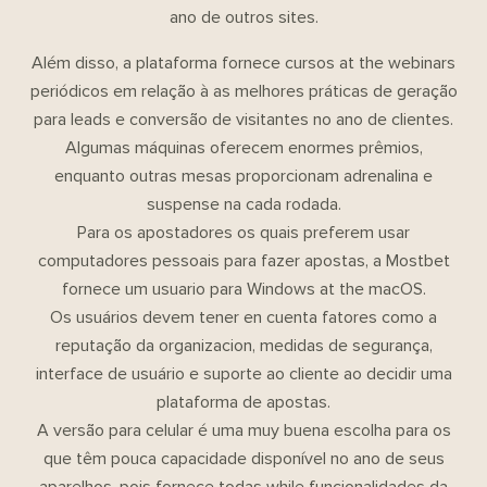
ano de outros sites.
Além disso, a plataforma fornece cursos at the webinars
periódicos em relação à as melhores práticas de geração
para leads e conversão de visitantes no ano de clientes.
Algumas máquinas oferecem enormes prêmios,
enquanto outras mesas proporcionam adrenalina e
suspense na cada rodada.
Para os apostadores os quais preferem usar
computadores pessoais para fazer apostas, a Mostbet
fornece um usuario para Windows at the macOS.
Os usuários devem tener en cuenta fatores como a
reputação da organizacion, medidas de segurança,
interface de usuário e suporte ao cliente ao decidir uma
plataforma de apostas.
A versão para celular é uma muy buena escolha para os
que têm pouca capacidade disponível no ano de seus
aparelhos, pois fornece todas while funcionalidades da