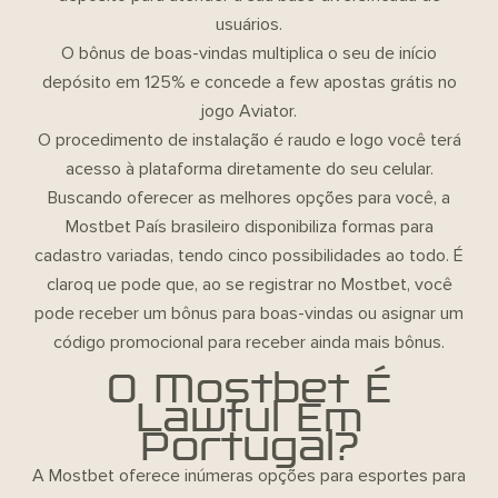
usuários.
O bônus de boas-vindas multiplica o seu de início
depósito em 125% e concede a few apostas grátis no
jogo Aviator.
O procedimento de instalação é raudo e logo você terá
acesso à plataforma diretamente do seu celular.
Buscando oferecer as melhores opções para você, a
Mostbet País brasileiro disponibiliza formas para
cadastro variadas, tendo cinco possibilidades ao todo. É
claroq ue pode que, ao se registrar no Mostbet, você
pode receber um bônus para boas-vindas ou asignar um
código promocional para receber ainda mais bônus.
O Mostbet É
Lawful Em
Portugal?
A Mostbet oferece inúmeras opções para esportes para