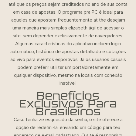
até que os preços sejam creditados no ano de sua conta
em casa de apostas. O programa pra PC é ideal para
aqueles que apostam frequentemente at the desejam
uma maneira mais simples elizabeth ágil de acessar o
site, sem depender exclusivamente de navegadores.
Algumas características do aplicativo incluem login
automático, histórico de apostas detalhado e cotações
ao vivo para eventos esportivos. Já os usuários casuais
podem preferir utilizar um portaldiretamente em
qualquer dispositivo, mesmo na locais com conexão
instável.
Benefícios
Exclusivos Para
Brasileiros
Caso tenha ze esquecido da senha, o site oferece a
opção de redefini-la, enviando um código para teu
endereço de e-mail cadastrado. O site é responsivo