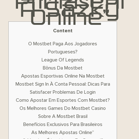
Přihlášení
A Sázky
Online”
Content
O Mostbet Paga Aos Jogadores
Portugueses?
League Of Legends
Bônus Da Mostbet
Apostas Esportivas Online Na Mostbet
Mostbet Sign In À Conta Pessoal: Dicas Para
Satisfacer Problemas De Login
Como Apostar Em Esportes Com Mostbet?
Os Melhores Games Do Mostbet Casino
Sobre A Mostbet Brasil
Benefícios Exclusivos Para Brasileiros
As Melhores Apostas Online”