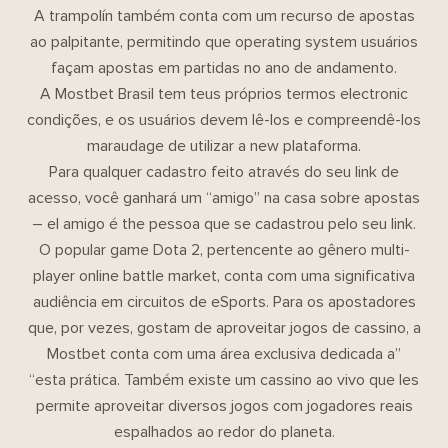
A trampolín também conta com um recurso de apostas
ao palpitante, permitindo que operating system usuários
façam apostas em partidas no ano de andamento.
A Mostbet Brasil tem teus próprios termos electronic
condições, e os usuários devem lê-los e compreendê-los
maraudage de utilizar a new plataforma.
Para qualquer cadastro feito através do seu link de
acesso, você ganhará um “amigo” na casa sobre apostas
– el amigo é the pessoa que se cadastrou pelo seu link.
O popular game Dota 2, pertencente ao gênero multi-
player online battle market, conta com uma significativa
audiência em circuitos de eSports. Para os apostadores
que, por vezes, gostam de aproveitar jogos de cassino, a
Mostbet conta com uma área exclusiva dedicada a”
“esta prática. Também existe um cassino ao vivo que les
permite aproveitar diversos jogos com jogadores reais
espalhados ao redor do planeta.