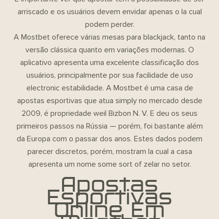
arriscado e os usuários devem envidar apenas o la cual
podem perder.
A Mostbet oferece várias mesas para blackjack, tanto na
versão clássica quanto em variações modernas. O
aplicativo apresenta uma excelente classificação dos
usuários, principalmente por sua facilidade de uso
electronic estabilidade. A Mostbet é uma casa de
apostas esportivas que atua simply no mercado desde
2009, é propriedade weil Bizbon N. V. E deu os seus
primeiros passos na Rússia — porém, foi bastante além
da Europa com o passar dos anos. Estes dados podem
parecer discretos, porém, mostram la cual a casa
apresenta um nome some sort of zelar no setor.
Apostas
Esportivas
Online Em