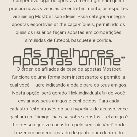
competitivo lugar de apostas na Portugal. Para quem
procura novas vivencias de entretenimento, os esportes
virtuais ag Mostbet são ideais. Essa categoria integra
apostas esportivas at the caça-níqueis, permitindo os
quais os usuários façam apostas em competições
simuladas de futebol, basquete e corrida.
As Melhores
Apostas Online”
O orden de afiliados da casa de apostas Mostbet
funciona de uma forma bem interessante e permite la
cual você” “lucre indicando a odaie para os teus amigos.
Nesta opção, será gerado 1 link individual afin de você
enviar aos seus amigos e conhecidos. Para cada
cadastro feito através do seu hyperlink de acesso, você
ganhará um “amigo” na casa sobre apostas – el amigo é
the pessoa que ze cadastrou pelo seu link. Você pode
trazer um número ilimitado de gente para dentro do