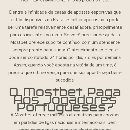
Dentre a infinidade de casas de apostas esportivas que
estão disponíveis no Brasil, escolher apenas uma pode
ser uma tarefa relativamente desafiadora, principalmente
para os iniciantes no ramo. Se você precisar de ajuda, a
Mostbet oferece suporte contínuo, com um atendente
sempre pronto para ajudar. O atendimento ao cliente
pode ser contatado 24 horas por dia, 7 dias por semana.
Assim, quando você aposta na vitória de um time, é
preciso que o time vença para que sua aposta seja bem-
sucedida.
O Mostbet Paga
Aos Jogadores
Portugueses?
A Mostbet oferece múltiplas alternativas para apostas
em partidas de ligas nacionais e internacionais, bem
como campeonatos menores electronic pouco