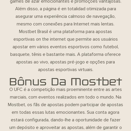
games de azar emocionantes e promoções vantajosas.
Além disso, a página é en totalidad otimizada para
asegurar uma experiência calmoso de navegação,
mesmo com conexões para Internet mais lentas.
Mostbet Brasil é uma plataforma para apostas
esportivas on the internet que permite aos usuários
apostar em vários eventos esportivos como futebol,
basquete, tênis e bastante mais. A plataforma oferece
apostas ao vivo, apostas pré-jogo e opções para
apostas esportivas virtuais.
Bônus Da Mostbet
O UFC é a competição mais proeminente entre as artes
marciais, com eventos realizados em todo o mundo. Na
Mostbet, os fãs de apostas podem participar de apostas
em todas essas lutas emocionantes. Sua conta agora
estará configurada, dando-lhe a oportunidade de fazer
um depósito e aproveitar as apostas, além de garantir o