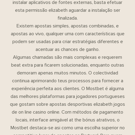
instalar aplicativos de fontes externas, basta efetuar
esta permissão elizabeth aguardar a instalação ser
finalizada.
Existem apostas simples, apostas combinadas, e
apostas ao vivo, qualquer uma com características que
podem ser usadas para criar estratégias diferentes e
acentuar as chances de ganho.
Algumas chamadas são mais complexas e requerem
beat extra para ficarem solucionadas, enquanto outras
demoram apenas muitos minutos. O colectividad
continua aprimorando teus processos para fornecer a
experiência perfeita aos clientes. O Mostbet é alguma
das melhores plataformas para jogadores portugueses
que gostam sobre apostas desportivas elizabeth jogos
de on line casino online. Com métodos de pagamento
locais, interface amigável at the bónus atrativos, o
Mostbet destaca-se asi como uma escolha superior no