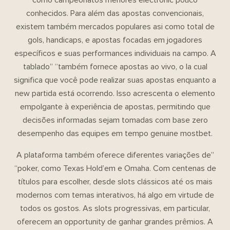
conhecidos. Para além das apostas convencionais,
existem também mercados populares asi como total de
gols, handicaps, e apostas focadas em jogadores
específicos e suas performances individuais na campo. A
tablado” “também fornece apostas ao vivo, o la cual
significa que você pode realizar suas apostas enquanto a
new partida está ocorrendo. Isso acrescenta o elemento
empolgante à experiência de apostas, permitindo que
decisões informadas sejam tomadas com base zero
desempenho das equipes em tempo genuine
mostbet
.
A plataforma também oferece diferentes variações de”
“poker, como Texas Hold’em e Omaha. Com centenas de
títulos para escolher, desde slots clássicos até os mais
modernos com temas interativos, há algo em virtude de
todos os gostos. As slots progressivas, em particular,
oferecem an opportunity de ganhar grandes prêmios. A