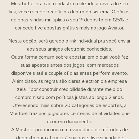
Mostbet e, pra cada cadastro realizado através do seu
link, você recebe benefícios dentro do sistema. O bônus
de boas-vindas multiplica o seu 1º depósito em 125% e
concede five apostas grátis simply no jogo Aviator.
Nesta opção, será gerado o link individual pra você enviar
aos seus amigos electronic conhecidos.
Outra forma comum sobre apostar, em o qual você faz
suas apostas antes dos jogos, com mercados
disponíveis até a couple of dias antes perform evento.
Além disso, as regras são claras electronic a empresa
zela” “por construir credibilidade durante meio do
compromisso com políticas justas ao longo 2 anos.
Oferecendo mais sobre 20 categorias de esportes, a
Mostbet traz aos jogadores centenas de atividades que
ocorrem diariamente.
A Mostbet proporciona uma variedade de métodos de
deposito para atender à sua base diversificada de