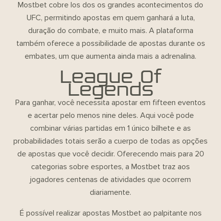
Mostbet cobre los dos os grandes acontecimentos do
UFC, permitindo apostas em quem ganhará a luta,
duração do combate, e muito mais. A plataforma
também oferece a possibilidade de apostas durante os
embates, um que aumenta ainda mais a adrenalina.
League Of
Legends
Para ganhar, você necessita apostar em fifteen eventos
e acertar pelo menos nine deles. Aqui você pode
combinar várias partidas em 1 único bilhete e as
probabilidades totais serão a cuerpo de todas as opções
de apostas que você decidir. Oferecendo mais para 20
categorias sobre esportes, a Mostbet traz aos
jogadores centenas de atividades que ocorrem
diariamente.
É possível realizar apostas Mostbet ao palpitante nos