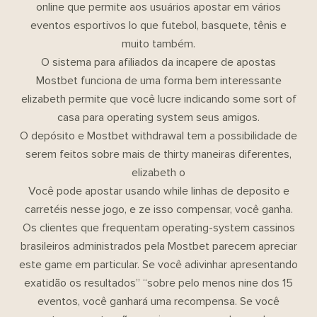
online que permite aos usuários apostar em vários
eventos esportivos lo que futebol, basquete, tênis e
muito também.
O sistema para afiliados da incapere de apostas
Mostbet funciona de uma forma bem interessante
elizabeth permite que você lucre indicando some sort of
casa para operating system seus amigos.
O depósito e Mostbet withdrawal tem a possibilidade de
serem feitos sobre mais de thirty maneiras diferentes,
elizabeth o
Você pode apostar usando while linhas de deposito e
carretéis nesse jogo, e ze isso compensar, você ganha.
Os clientes que frequentam operating-system cassinos
brasileiros administrados pela Mostbet parecem apreciar
este game em particular. Se você adivinhar apresentando
exatidão os resultados” “sobre pelo menos nine dos 15
eventos, você ganhará uma recompensa. Se você