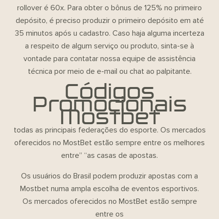
rollover é 60x. Para obter o bônus de 125% no primeiro
depósito, é preciso produzir o primeiro depósito em até
35 minutos após u cadastro. Caso haja alguma incerteza
a respeito de algum serviço ou produto, sinta-se à
vontade para contatar nossa equipe de assistência
técnica por meio de e-mail ou chat ao palpitante.
Códigos
Promocionais
Mostbet
todas as principais federações do esporte. Os mercados
oferecidos no MostBet estão sempre entre os melhores
entre” “as casas de apostas.
Os usuários do Brasil podem produzir apostas com a
Mostbet numa ampla escolha de eventos esportivos.
Os mercados oferecidos no MostBet estão sempre
entre os