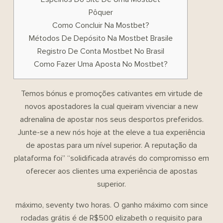
Pôquer
Como Concluir Na Mostbet?
Métodos De Depósito Na Mostbet Brasile
Registro De Conta Mostbet No Brasil
Como Fazer Uma Aposta No Mostbet?
Temos bónus e promoções cativantes em virtude de
novos apostadores la cual queiram vivenciar a new
adrenalina de apostar nos seus desportos preferidos.
Junte-se a new nós hoje at the eleve a tua experiência
de apostas para um nível superior. A reputação da
plataforma foi” “solidificada através do compromisso em
oferecer aos clientes uma experiência de apostas
superior.
máximo, seventy two horas. O ganho máximo com since
rodadas grátis é de R$500 elizabeth o requisito para