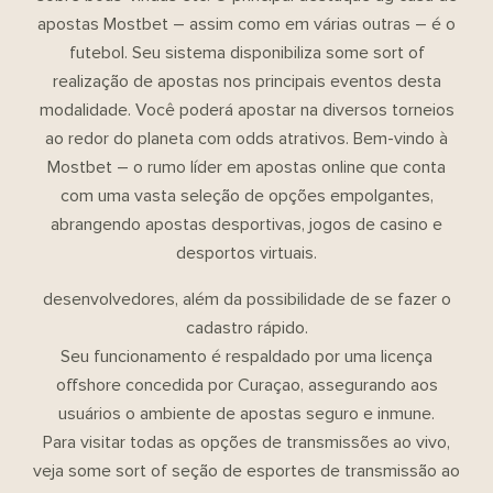
apostas Mostbet – assim como em várias outras – é o
futebol. Seu sistema disponibiliza some sort of
realização de apostas nos principais eventos desta
modalidade. Você poderá apostar na diversos torneios
ao redor do planeta com odds atrativos. Bem-vindo à
Mostbet – o rumo líder em apostas online que conta
com uma vasta seleção de opções empolgantes,
abrangendo apostas desportivas, jogos de casino e
desportos virtuais.
desenvolvedores, além da possibilidade de se fazer o
cadastro rápido.
Seu funcionamento é respaldado por uma licença
offshore concedida por Curaçao, assegurando aos
usuários o ambiente de apostas seguro e inmune.
Para visitar todas as opções de transmissões ao vivo,
veja some sort of seção de esportes de transmissão ao