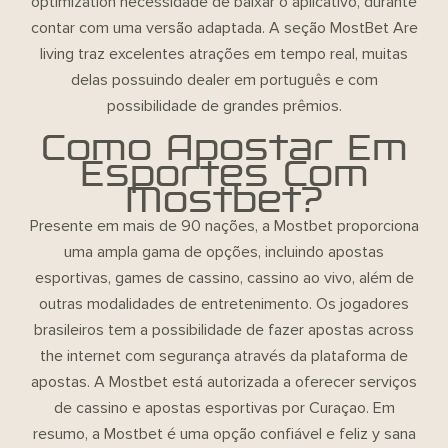
optimization necessidade de baixar o aplicativo, durante
contar com uma versão adaptada. A seção MostBet Are
living traz excelentes atrações em tempo real, muitas
delas possuindo dealer em português e com
possibilidade de grandes prêmios.
Como Apostar Em
Esportes Com
Mostbet?
Presente em mais de 90 nações, a Mostbet proporciona
uma ampla gama de opções, incluindo apostas
esportivas, games de cassino, cassino ao vivo, além de
outras modalidades de entretenimento. Os jogadores
brasileiros tem a possibilidade de fazer apostas across
the internet com segurança através da plataforma de
apostas. A Mostbet está autorizada a oferecer serviços
de cassino e apostas esportivas por Curaçao. Em
resumo, a Mostbet é uma opção confiável e feliz y sana