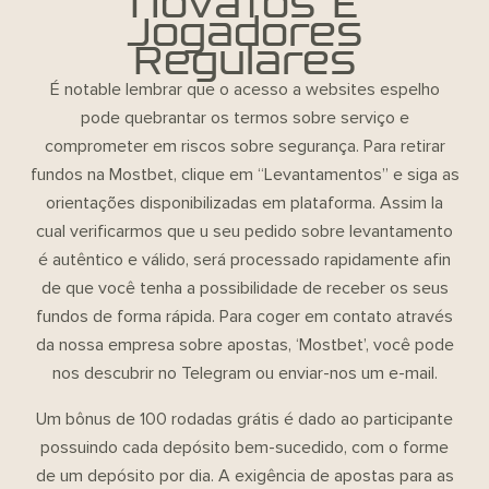
Novatos E
Jogadores
Regulares
É notable lembrar que o acesso a websites espelho
pode quebrantar os termos sobre serviço e
comprometer em riscos sobre segurança. Para retirar
fundos na Mostbet, clique em “Levantamentos” e siga as
orientações disponibilizadas em plataforma. Assim la
cual verificarmos que u seu pedido sobre levantamento
é autêntico e válido, será processado rapidamente afin
de que você tenha a possibilidade de receber os seus
fundos de forma rápida. Para coger em contato através
da nossa empresa sobre apostas, ‘Mostbet’, você pode
nos descubrir no Telegram ou enviar-nos um e-mail.
Um bônus de 100 rodadas grátis é dado ao participante
possuindo cada depósito bem-sucedido, com o forme
de um depósito por dia. A exigência de apostas para as