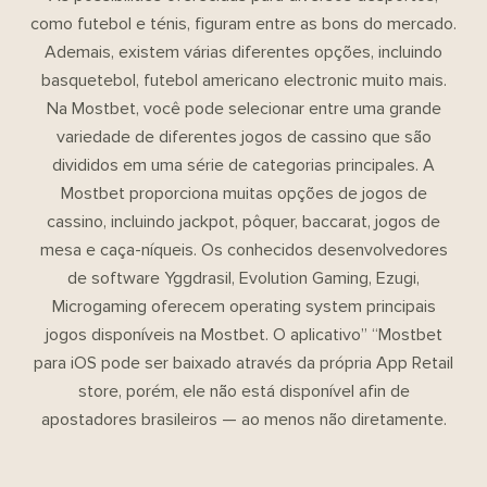
como futebol e ténis, figuram entre as bons do mercado.
Ademais, existem várias diferentes opções, incluindo
basquetebol, futebol americano electronic muito mais.
Na Mostbet, você pode selecionar entre uma grande
variedade de diferentes jogos de cassino que são
divididos em uma série de categorias principales. A
Mostbet proporciona muitas opções de jogos de
cassino, incluindo jackpot, pôquer, baccarat, jogos de
mesa e caça-níqueis. Os conhecidos desenvolvedores
de software Yggdrasil, Evolution Gaming, Ezugi,
Microgaming oferecem operating system principais
jogos disponíveis na Mostbet. O aplicativo” “Mostbet
para iOS pode ser baixado através da própria App Retail
store, porém, ele não está disponível afin de
apostadores brasileiros — ao menos não diretamente.