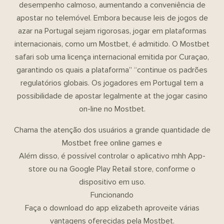
desempenho calmoso, aumentando a conveniência de
apostar no telemóvel. Embora because leis de jogos de
azar na Portugal sejam rigorosas, jogar em plataformas
internacionais, como um Mostbet, é admitido. O Mostbet
safari sob uma licença internacional emitida por Curaçao,
garantindo os quais a plataforma” “continue os padrões
regulatórios globais. Os jogadores em Portugal tem a
possibilidade de apostar legalmente at the jogar casino
on-line no Mostbet.
Chama the atenção dos usuários a grande quantidade de
Mostbet free online games e
Além disso, é possível controlar o aplicativo mhh App-
store ou na Google Play Retail store, conforme o
dispositivo em uso.
Funcionando
Faça o download do app elizabeth aproveite várias
vantagens oferecidas pela Mostbet.