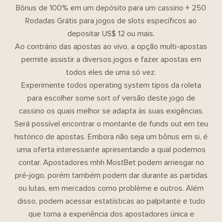
Bônus de 100% em um depósito para um cassino + 250
Rodadas Grátis para jogos de slots específicos ao
depositar US$ 12 ou mais.
Ao contrário das apostas ao vivo, a opção multi-apostas
permite assistir a diversos jogos e fazer apostas em
todos eles de uma só vez.
Experimente todos operating system tipos da roleta
para escolher some sort of versão deste jogo de
cassino os quais melhor se adapta às suas exigências.
Será possível encontrar o montante de funds out em teu
histórico de apostas. Embora não seja um bônus em si, é
uma oferta interessante apresentando a qual podemos
contar. Apostadores mhh MostBet podem arriesgar no
pré-jogo, porém também podem dar durante as partidas
ou lutas, em mercados como problème e outros. Além
disso, podem acessar estatísticas ao palpitante e tudo
que torna a experiência dos apostadores única e