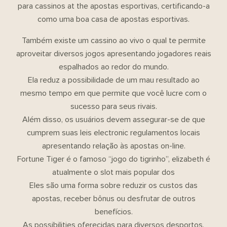
para cassinos at the apostas esportivas, certificando-a
como uma boa casa de apostas esportivas.
Também existe um cassino ao vivo o qual te permite
aproveitar diversos jogos apresentando jogadores reais
espalhados ao redor do mundo.
Ela reduz a possibilidade de um mau resultado ao
mesmo tempo em que permite que você lucre com o
sucesso para seus rivais.
Além disso, os usuários devem assegurar-se de que
cumprem suas leis electronic regulamentos locais
apresentando relação às apostas on-line.
Fortune Tiger é o famoso “jogo do tigrinho”, elizabeth é
atualmente o slot mais popular dos
Eles são uma forma sobre reduzir os custos das
apostas, receber bônus ou desfrutar de outros
benefícios.
As possibilities oferecidas para diversos desportos,