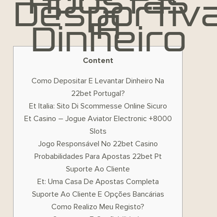
Apostas
Desportiv
A
Dinheiro
Content
Como Depositar E Levantar Dinheiro Na
22bet Portugal?
Et Italia: Sito Di Scommesse Online Sicuro
Et Casino – Jogue Aviator Electronic +8000
Slots
Jogo Responsável No 22bet Casino
Probabilidades Para Apostas 22bet Pt
Suporte Ao Cliente
Et: Uma Casa De Apostas Completa
Suporte Ao Cliente E Opções Bancárias
Como Realizo Meu Registo?