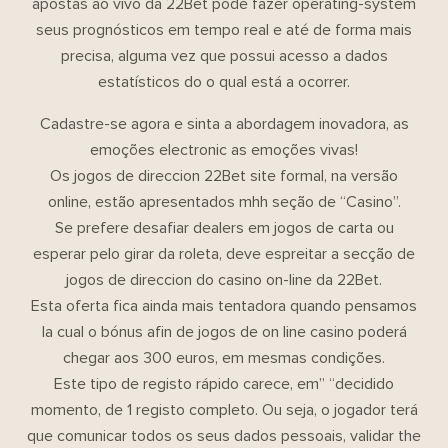
apostas ao vivo da 22Bet pode fazer operating-system
seus prognósticos em tempo real e até de forma mais
precisa, alguma vez que possui acesso a dados
estatísticos do o qual está a ocorrer.
Cadastre-se agora e sinta a abordagem inovadora, as
emoções electronic as emoções vivas!
Os jogos de direccion 22Bet site formal, na versão
online, estão apresentados mhh seção de “Casino”.
Se prefere desafiar dealers em jogos de carta ou
esperar pelo girar da roleta, deve espreitar a secção de
jogos de direccion do casino on-line da 22Bet.
Esta oferta fica ainda mais tentadora quando pensamos
la cual o bónus afin de jogos de on line casino poderá
chegar aos 300 euros, em mesmas condições.
Este tipo de registo rápido carece, em” “decidido
momento, de 1 registo completo. Ou seja, o jogador terá
que comunicar todos os seus dados pessoais, validar the