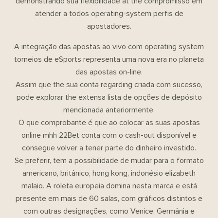
demonstrando sua flexibilidade at the compromisso em
atender a todos operating-system perfis de
apostadores.
A integração das apostas ao vivo com operating system
torneios de eSports representa uma nova era no planeta
das apostas on-line.
Assim que the sua conta regarding criada com sucesso,
pode explorar the extensa lista de opções de depósito
mencionada anteriormente.
O que comprobante é que ao colocar as suas apostas
online mhh 22Bet conta com o cash-out disponível e
consegue volver a tener parte do dinheiro investido.
Se preferir, tem a possibilidade de mudar para o formato
americano, britânico, hong kong, indonésio elizabeth
malaio. A roleta europeia domina nesta marca e está
presente em mais de 60 salas, com gráficos distintos e
com outras designações, como Venice, Germânia e