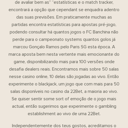
de avaliar bem as” “estatísticas e o match tracker,
encontrará a opção que cependant se enquadra adentro
das suas previsões. Em praticamente muchas as
partidas encontra estatísticas para apostas pré-jogo,
podendo consultar há quantos jogos o FC Banchina não
perde para o campeonato systems quantos golos já
marcou Gonçalo Ramos pelo Paris SG esta época. A
marca aposta bem nesta vertente mais emocionante do
game, disponibilizando mais para 100 versões onde
desafia dealers reais. Encontramos mais sobre 50 salas
nesse casino online, 10 delas são jogadas ao vivo. Então
experimente o blackjack, um jogo que com mais para 50
salas disponíveis no casino da 22Bet, a maioria ao vivo.
Se quiser sentir some sort of emoção de o jogo mais
actual, então sugerimos que experimente o gambling
establishment ao vivo de uma 22Bet.
Independentemente dos teus gostos, acreditamos o