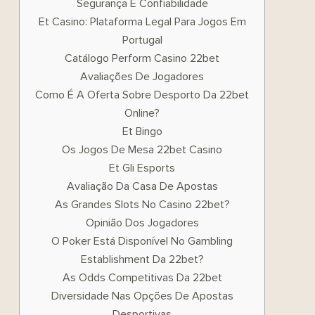
Segurança E Confiabilidade
Et Casino: Plataforma Legal Para Jogos Em
Portugal
Catálogo Perform Casino 22bet
Avaliações De Jogadores
Como É A Oferta Sobre Desporto Da 22bet
Online?
Et Bingo
Os Jogos De Mesa 22bet Casino
Et Gli Esports
Avaliação Da Casa De Apostas
As Grandes Slots No Casino 22bet?
Opinião Dos Jogadores
O Poker Está Disponível No Gambling
Establishment Da 22bet?
As Odds Competitivas Da 22bet
Diversidade Nas Opções De Apostas
Desportivas