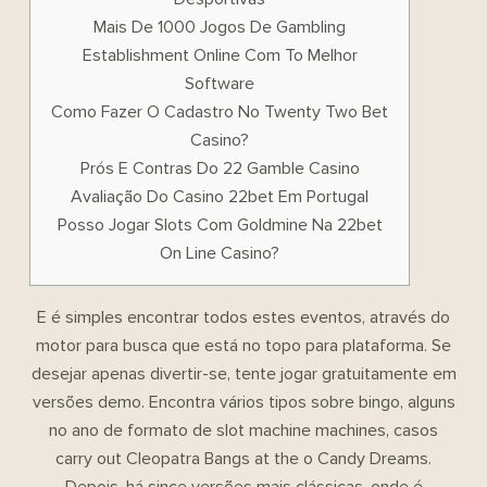
Mais De 1000 Jogos De Gambling
Establishment Online Com To Melhor
Software
Como Fazer O Cadastro No Twenty Two Bet
Casino?
Prós E Contras Do 22 Gamble Casino
Avaliação Do Casino 22bet Em Portugal
Posso Jogar Slots Com Goldmine Na 22bet
On Line Casino?
E é simples encontrar todos estes eventos, através do
motor para busca que está no topo para plataforma. Se
desejar apenas divertir-se, tente jogar gratuitamente em
versões demo. Encontra vários tipos sobre bingo, alguns
no ano de formato de slot machine machines, casos
carry out Cleopatra Bangs at the o Candy Dreams.
Depois, há since versões mais clássicas, onde é