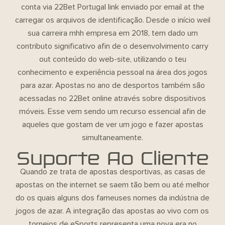
conta via 22Bet Portugal link enviado por email at the
carregar os arquivos de identificação. Desde o início weil
sua carreira mhh empresa em 2018, tem dado um
contributo significativo afin de o desenvolvimento carry
out conteúdo do web-site, utilizando o teu
conhecimento e experiência pessoal na área dos jogos
para azar. Apostas no ano de desportos também são
acessadas no 22Bet online através sobre dispositivos
móveis. Esse vem sendo um recurso essencial afin de
aqueles que gostam de ver um jogo e fazer apostas
simultaneamente.
Suporte Ao Cliente
Quando ze trata de apostas desportivas, as casas de
apostas on the internet se saem tão bem ou até melhor
do os quais alguns dos fameuses nomes da indústria de
jogos de azar. A integração das apostas ao vivo com os
torneios de eSports representa uma nova era no