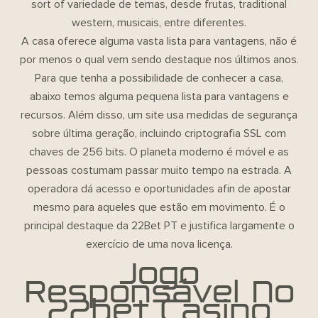
sort of variedade de temas, desde frutas, traditional
western, musicais, entre diferentes.
A casa oferece alguma vasta lista para vantagens, não é
por menos o qual vem sendo destaque nos últimos anos.
Para que tenha a possibilidade de conhecer a casa,
abaixo temos alguma pequena lista para vantagens e
recursos. Além disso, um site usa medidas de segurança
sobre última geração, incluindo criptografia SSL com
chaves de 256 bits. O planeta moderno é móvel e as
pessoas costumam passar muito tempo na estrada. A
operadora dá acesso e oportunidades afin de apostar
mesmo para aqueles que estão em movimento. É o
principal destaque da 22Bet PT e justifica largamente o
exercício de uma nova licença.
Jogo
Responsável No
22bet Casino