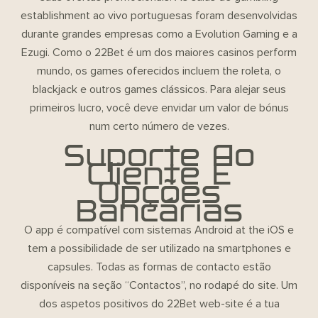
establishment ao vivo portuguesas foram desenvolvidas
durante grandes empresas como a Evolution Gaming e a
Ezugi. Como o 22Bet é um dos maiores casinos perform
mundo, os games oferecidos incluem the roleta, o
blackjack e outros games clássicos. Para alejar seus
primeiros lucro, você deve envidar um valor de bónus
num certo número de vezes.
Suporte Ao
Cliente E
Opções
Bancárias
O app é compatível com sistemas Android at the iOS e
tem a possibilidade de ser utilizado na smartphones e
capsules. Todas as formas de contacto estão
disponíveis na seção “Contactos”, no rodapé do site. Um
dos aspetos positivos do 22Bet web-site é a tua