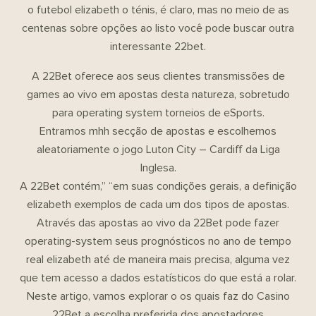
o futebol elizabeth o ténis, é claro, mas no meio de as
centenas sobre opções ao listo você pode buscar outra
interessante
22bet
.
A 22Bet oferece aos seus clientes transmissões de
games ao vivo em apostas desta natureza, sobretudo
para operating system torneios de eSports.
Entramos mhh secção de apostas e escolhemos
aleatoriamente o jogo Luton City – Cardiff da Liga
Inglesa.
A 22Bet contém,” “em suas condições gerais, a definição
elizabeth exemplos de cada um dos tipos de apostas.
Através das apostas ao vivo da 22Bet pode fazer
operating-system seus prognósticos no ano de tempo
real elizabeth até de maneira mais precisa, alguma vez
que tem acesso a dados estatísticos do que está a rolar.
Neste artigo, vamos explorar o os quais faz do Casino
22Bet a escolha preferida dos apostadores