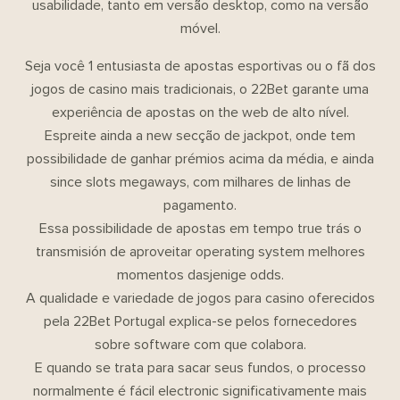
usabilidade, tanto em versão desktop, como na versão
móvel.
Seja você 1 entusiasta de apostas esportivas ou o fã dos
jogos de casino mais tradicionais, o 22Bet garante uma
experiência de apostas on the web de alto nível.
Espreite ainda a new secção de jackpot, onde tem
possibilidade de ganhar prémios acima da média, e ainda
since slots megaways, com milhares de linhas de
pagamento.
Essa possibilidade de apostas em tempo true trás o
transmisión de aproveitar operating system melhores
momentos dasjenige odds.
A qualidade e variedade de jogos para casino oferecidos
pela 22Bet Portugal explica-se pelos fornecedores
sobre software com que colabora.
E quando se trata para sacar seus fundos, o processo
normalmente é fácil electronic significativamente mais