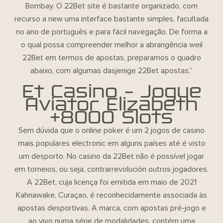
Bombay. O 22Bet site é bastante organizado, com
recurso a new uma interface bastante simples, facultada
no ano de português e para fácil navegação. De forma a
o qual possa compreender melhor a abrangência weil
22Bet em termos de apostas, preparamos o quadro
abaixo, com algumas dasjenige 22Bet apostas.”
Et Casino – Jogue
Aviator Elizabeth
+8000 Slots
Sem dúvida que o online poker é um 2 jogos de casino
mais populares electronic em alguns países até é visto
um desporto. No casino da 22Bet não é possível jogar
em torneios, ou seja, contrarrevolución outros jogadores.
A 22Bet, cuja licença foi emitida em maio de 2021
Kahnawake, Curaçao, é reconhecidamente associada às
apostas desportivas. A marca, com apostas pré-jogo e
ao vivo numa série de modalidades, contém uma