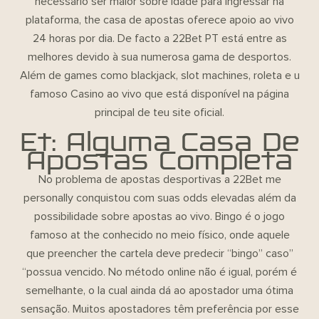
necessário ser maior sobre idade para ingressar na
plataforma, the casa de apostas oferece apoio ao vivo
24 horas por dia. De facto a 22Bet PT está entre as
melhores devido à sua numerosa gama de desportos.
Além de games como blackjack, slot machines, roleta e u
famoso Casino ao vivo que está disponível na página
principal de teu site oficial.
Et: Alguma Casa De
Apostas Completa
No problema de apostas desportivas a 22Bet me
personally conquistou com suas odds elevadas além da
possibilidade sobre apostas ao vivo. Bingo é o jogo
famoso at the conhecido no meio físico, onde aquele
que preencher the cartela deve predecir “bingo” caso”
“possua vencido. No método online não é igual, porém é
semelhante, o la cual ainda dá ao apostador uma ótima
sensação. Muitos apostadores têm preferência por esse