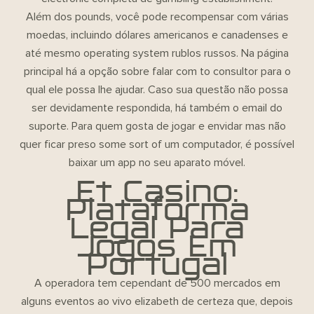
Além dos pounds, você pode recompensar com várias
moedas, incluindo dólares americanos e canadenses e
até mesmo operating system rublos russos. Na página
principal há a opção sobre falar com to consultor para o
qual ele possa lhe ajudar. Caso sua questão não possa
ser devidamente respondida, há também o email do
suporte. Para quem gosta de jogar e envidar mas não
quer ficar preso some sort of um computador, é possível
baixar um app no seu aparato móvel.
Et Casino:
Plataforma
Legal Para
Jogos Em
Portugal
A operadora tem cependant de 500 mercados em
alguns eventos ao vivo elizabeth de certeza que, depois