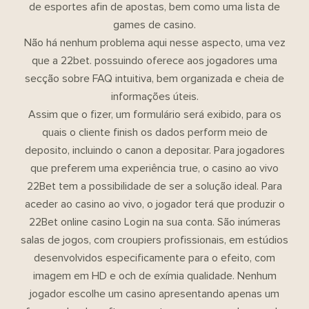
de esportes afin de apostas, bem como uma lista de
games de casino.
Não há nenhum problema aqui nesse aspecto, uma vez
que a 22bet. possuindo oferece aos jogadores uma
secção sobre FAQ intuitiva, bem organizada e cheia de
informações úteis.
Assim que o fizer, um formulário será exibido, para os
quais o cliente finish os dados perform meio de
deposito, incluindo o canon a depositar. Para jogadores
que preferem uma experiência true, o casino ao vivo
22Bet tem a possibilidade de ser a solução ideal. Para
aceder ao casino ao vivo, o jogador terá que produzir o
22Bet online casino Login na sua conta. São inúmeras
salas de jogos, com croupiers profissionais, em estúdios
desenvolvidos especificamente para o efeito, com
imagem em HD e och de exímia qualidade. Nenhum
jogador escolhe um casino apresentando apenas um