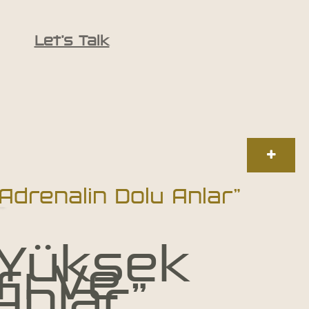
Let’s Talk
Adrenalin Dolu Anlar”
 Yüksek
rı Ve
Anlar”