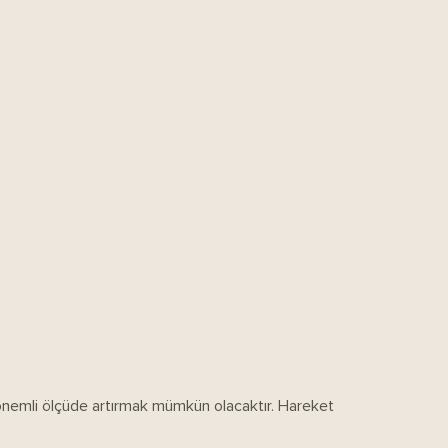
ı önemli ölçüde artırmak mümkün olacaktır. Hareket