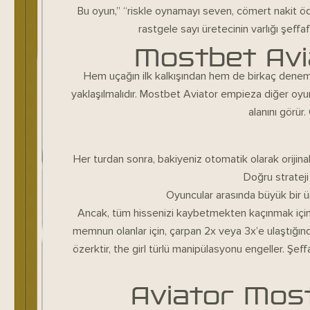
Bu oyun,” “riskle oynamayı seven, cömert nakit ö
rastgele sayı üretecinin varlığı şeffaf
Mostbet Avi
Hem uçağın ilk kalkışından hem de birkaç deneme
yaklaşılmalıdır. Mostbet Aviator empieza diğer oyun
alanını görür.
Her turdan sonra, bakiyeniz otomatik olarak orijinal
Doğru strateji
Oyuncular arasında büyük bir ü
Ancak, tüm hissenizi kaybetmekten kaçınmak için
memnun olanlar için, çarpan 2x veya 3x’e ulaştığınd
özerktir, the girl türlü manipülasyonu engeller. Şe
Aviator Mos