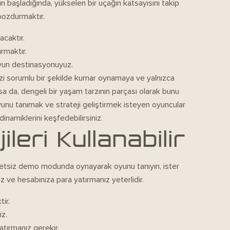
 başladığında, yükselen bir uçağın katsayısını takip
bozdurmaktır.
acaktır.
rmaktır.
oyun destinasyonuyuz.
Sizi sorumlu bir şekilde kumar oynamaya ve yalnızca
 da, dengeli bir yaşam tarzının parçası olarak bunu
yunu tanımak ve strateji geliştirmek isteyen oyuncular
amiklerini keşfedebilirsiniz.
eri Kullanabilir
cretsiz demo modunda oynayarak oyunu tanıyın, ister
ve hesabınıza para yatırmanız yeterlidir.
ir.
iz.
tırmanız gerekir.