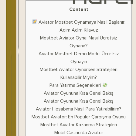
Content
Aviator Mostbet Oynamaya Nasıl Başlanır:
Adım Adım Kılavuz
Mostbet Aviator Oyna: Nasıl Ücretsiz
Oynanır?
Aviator Mostbet Demo Modu: Ücretsiz
Oynayın
Mostbet Aviator Oynarken Stratejileri
Kullanabilir Miyim?
Para Yatırma Seçenekleri
Aviator Oyununa Kısa Genel Bakış
Aviator Oyununa Kısa Genel Bakış
Aviator Hesabıma Nasıl Para Yatırabilirim?
Mostbet Aviator: En Popüler Çarpışma Oyunu
Mostbet Aviator Kazanma Stratejileri
Mobil Casino’da Aviator