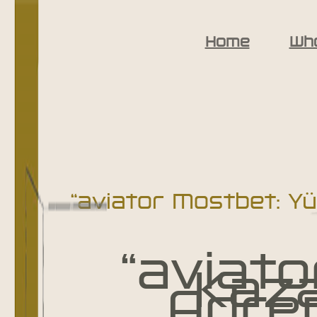
Home
Wh
“aviator Mostbet: Yü
“aviat
Kaza
Adren