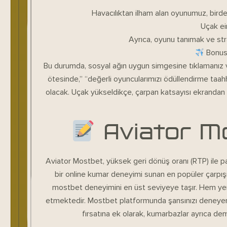
Havacılıktan ilham alan oyunumuz, birde
Uçak ei
Ayrıca, oyunu tanımak ve str
Bonus 
Bu durumda, sosyal ağın uygun simgesine tıklamanız ve 
ötesinde,” “değerli oyuncularımızı ödüllendirme taah
olacak. Uçak yükseldikçe, çarpan katsayısı ekrandan k
Aviator Mo
Aviator Mostbet, yüksek geri dönüş oranı (RTP) ile par
bir online kumar deneyimi sunan en popüler çarpışma
mostbet deneyimini en üst seviyeye taşır. Hem yeni 
etmektedir. Mostbet platformunda şansınızı deneyere
fırsatına ek olarak, kumarbazlar ayrıca d