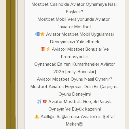
Mostbet Casino’da Aviator Oynamaya Nasıl
Başlanır?
Mostbet Mobil Versiyonunda Aviator”
“aviator Mostbet
Aviator Mostbet Mobil Uygulaması:
Deneyiminizi Yükseltmek
Aviator Mostbet Bonuslar Ve
Promosyonlar
Oynanacak En Yeni Kumarhaneler Aviator
2025 [en İyi Bonuslar]
Aviator Mostbet Oyunu Nasıl Oynanır?
Mostbet Aviator: Heyecan Dolu Bir Çarpışma
Oyunu Deneyimi
Aviator Mostbet: Gerçek Parayla
Oynayın Ve Büyük Kazanın!
Adilliğin Sağlanması: Aviator’nin Şeffaf
Mekaniği