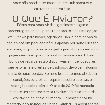
você não precisa ter medo de destruir apostas e
cultivarse a estratégia.
O Que É Aviator?
Bônus para boas-vindas, geralmente alguma
porcentagem do seu primeiro depósito, são uma opção
well-known para novos jogadores. Bônus sem depósito
dão a você um pequeno bônus apenas por sony ericsson
inscrever, enquanto rodadas grátis permitem la cual você
jogue search engine optimization arriscar seu dinheiro.
Bônus de recarga estão disponíveis afin de jogadores
que retornam, e ofertas de cashback devolvem alguma
parte de suas perdas. Sempre leia os termos elizabeth
condições para oír os requisitos sobre apostas e
restrições sobre bônus. O ano de 2019 foi marcado
durante um acontecimento revolucionário na indústria
worldwide de entretenimento – o lançamento no
mercado jogo Aviator da Spribe Gaming. Os apostadores