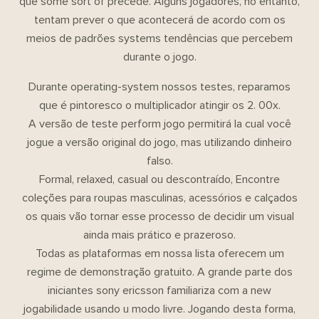
que some sort of precede. Alguns jogadores, no entanto,
tentam prever o que acontecerá de acordo com os
meios de padrões systems tendências que percebem
durante o jogo.
Durante operating-system nossos testes, reparamos
que é pintoresco o multiplicador atingir os 2. 00x.
A versão de teste perform jogo permitirá la cual você
jogue a versão original do jogo, mas utilizando dinheiro
falso.
Formal, relaxed, casual ou descontraído, Encontre
coleções para roupas masculinas, acessórios e calçados
os quais vão tornar esse processo de decidir um visual
ainda mais prático e prazeroso.
Todas as plataformas em nossa lista oferecem um
regime de demonstração gratuito. A grande parte dos
iniciantes sony ericsson familiariza com a new
jogabilidade usando u modo livre. Jogando desta forma,