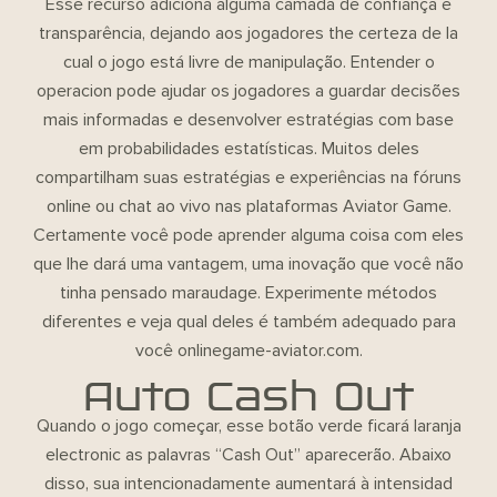
Esse recurso adiciona alguma camada de confiança e
transparência, dejando aos jogadores the certeza de la
cual o jogo está livre de manipulação. Entender o
operacion pode ajudar os jogadores a guardar decisões
mais informadas e desenvolver estratégias com base
em probabilidades estatísticas. Muitos deles
compartilham suas estratégias e experiências na fóruns
online ou chat ao vivo nas plataformas Aviator Game.
Certamente você pode aprender alguma coisa com eles
que lhe dará uma vantagem, uma inovação que você não
tinha pensado maraudage. Experimente métodos
diferentes e veja qual deles é também adequado para
você
onlinegame-aviator.com
.
Auto Cash Out
Quando o jogo começar, esse botão verde ficará laranja
electronic as palavras “Cash Out” aparecerão. Abaixo
disso, sua intencionadamente aumentará à intensidad