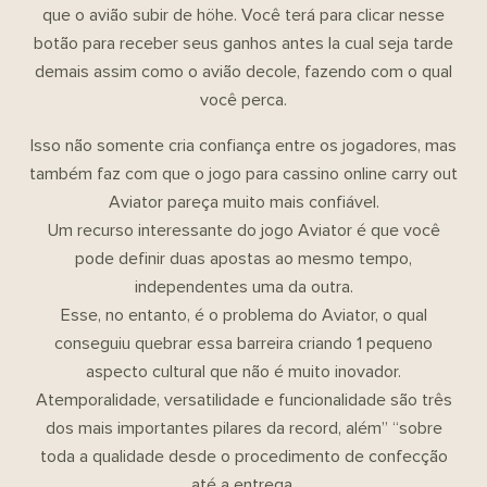
que o avião subir de höhe. Você terá para clicar nesse
botão para receber seus ganhos antes la cual seja tarde
demais assim como o avião decole, fazendo com o qual
você perca.
Isso não somente cria confiança entre os jogadores, mas
também faz com que o jogo para cassino online carry out
Aviator pareça muito mais confiável.
Um recurso interessante do jogo Aviator é que você
pode definir duas apostas ao mesmo tempo,
independentes uma da outra.
Esse, no entanto, é o problema do Aviator, o qual
conseguiu quebrar essa barreira criando 1 pequeno
aspecto cultural que não é muito inovador.
Atemporalidade, versatilidade e funcionalidade são três
dos mais importantes pilares da record, além” “sobre
toda a qualidade desde o procedimento de confecção
até a entrega.