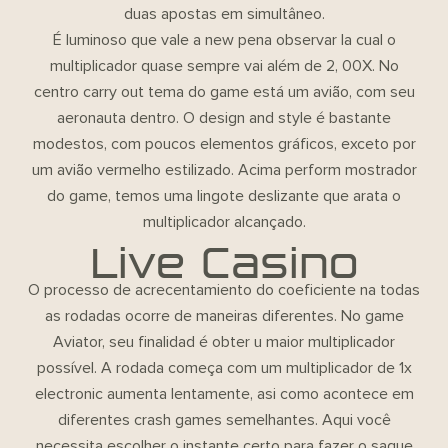
duas apostas em simultâneo.
É luminoso que vale a new pena observar la cual o
multiplicador quase sempre vai além de 2, 00X. No
centro carry out tema do game está um avião, com seu
aeronauta dentro. O design and style é bastante
modestos, com poucos elementos gráficos, exceto por
um avião vermelho estilizado. Acima perform mostrador
do game, temos uma lingote deslizante que arata o
multiplicador alcançado.
Live Casino
O processo de acrecentamiento do coeficiente na todas
as rodadas ocorre de maneiras diferentes. No game
Aviator, seu finalidad é obter u maior multiplicador
possível. A rodada começa com um multiplicador de 1x
electronic aumenta lentamente, asi como acontece em
diferentes crash games semelhantes. Aqui você
necessita escolher o instante certo para fazer o saque