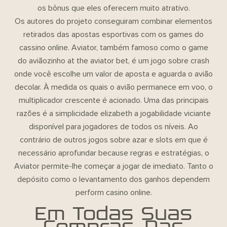
os bônus que eles oferecem muito atrativo.
Os autores do projeto conseguiram combinar elementos
retirados das apostas esportivas com os games do
cassino online. Aviator, também famoso como o game
do aviãozinho at the aviator bet, é um jogo sobre crash
onde você escolhe um valor de aposta e aguarda o avião
decolar. À medida os quais o avião permanece em voo, o
multiplicador crescente é acionado. Uma das principais
razões é a simplicidade elizabeth a jogabilidade viciante
disponível para jogadores de todos os níveis. Ao
contrário de outros jogos sobre azar e slots em que é
necessário aprofundar because regras e estratégias, o
Aviator permite-lhe começar a jogar de imediato. Tanto o
depósito como o levantamento dos ganhos dependem
perform casino online.
Em Todas Suas
Compras, Nas