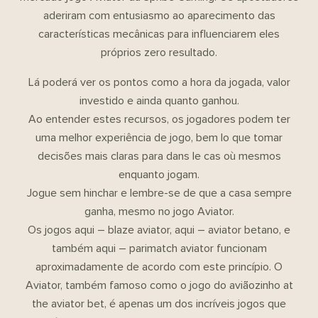
aderiram com entusiasmo ao aparecimento das
características mecânicas para influenciarem eles
próprios zero resultado.
Lá poderá ver os pontos como a hora da jogada, valor
investido e ainda quanto ganhou.
Ao entender estes recursos, os jogadores podem ter
uma melhor experiência de jogo, bem lo que tomar
decisões mais claras para dans le cas où mesmos
enquanto jogam.
Jogue sem hinchar e lembre-se de que a casa sempre
ganha, mesmo no jogo Aviator.
Os jogos aqui – blaze aviator, aqui – aviator betano, e
também aqui – parimatch aviator funcionam
aproximadamente de acordo com este princípio. O
Aviator, também famoso como o jogo do aviãozinho at
the aviator bet, é apenas um dos incríveis jogos que