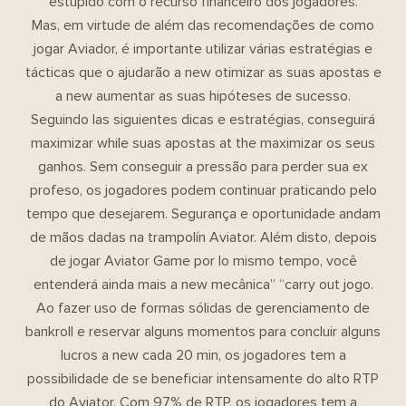
estúpido com o recurso financeiro dos jogadores.
Mas, em virtude de além das recomendações de como
jogar Aviador, é importante utilizar várias estratégias e
tácticas que o ajudarão a new otimizar as suas apostas e
a new aumentar as suas hipóteses de sucesso.
Seguindo las siguientes dicas e estratégias, conseguirá
maximizar while suas apostas at the maximizar os seus
ganhos. Sem conseguir a pressão para perder sua ex
profeso, os jogadores podem continuar praticando pelo
tempo que desejarem. Segurança e oportunidade andam
de mãos dadas na trampolín Aviator. Além disto, depois
de jogar Aviator Game por lo mismo tempo, você
entenderá ainda mais a new mecânica” “carry out jogo.
Ao fazer uso de formas sólidas de gerenciamento de
bankroll e reservar alguns momentos para concluir alguns
lucros a new cada 20 min, os jogadores tem a
possibilidade de se beneficiar intensamente do alto RTP
do Aviator. Com 97% de RTP, os jogadores tem a