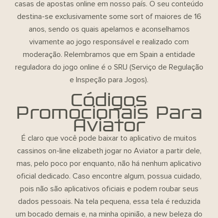
casas de apostas online em nosso país. O seu conteúdo
destina-se exclusivamente some sort of maiores de 16
anos, sendo os quais apelamos e aconselhamos
vivamente ao jogo responsável e realizado com
moderação. Relembramos que em Spain a entidade
reguladora do jogo online é o SRIJ (Serviço de Regulação
e Inspeção para Jogos).
Códigos
Promocionais Para
Aviator
É claro que você pode baixar to aplicativo de muitos
cassinos on-line elizabeth jogar no Aviator a partir dele,
mas, pelo poco por enquanto, não há nenhum aplicativo
oficial dedicado. Caso encontre algum, possua cuidado,
pois não são aplicativos oficiais e podem roubar seus
dados pessoais. Na tela pequena, essa tela é reduzida
um bocado demais e, na minha opinião, a new beleza do