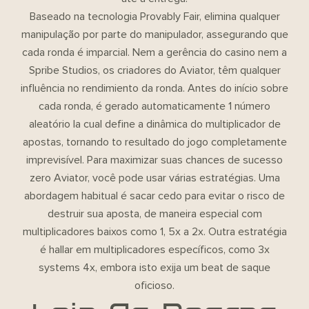
Baseado na tecnologia Provably Fair, elimina qualquer
manipulação por parte do manipulador, assegurando que
cada ronda é imparcial. Nem a gerência do casino nem a
Spribe Studios, os criadores do Aviator, têm qualquer
influência no rendimiento da ronda. Antes do início sobre
cada ronda, é gerado automaticamente 1 número
aleatório la cual define a dinâmica do multiplicador de
apostas, tornando to resultado do jogo completamente
imprevisível. Para maximizar suas chances de sucesso
zero Aviator, você pode usar várias estratégias. Uma
abordagem habitual é sacar cedo para evitar o risco de
destruir sua aposta, de maneira especial com
multiplicadores baixos como 1, 5x a 2x. Outra estratégia
é hallar em multiplicadores específicos, como 3x
systems 4x, embora isto exija um beat de saque
oficioso.