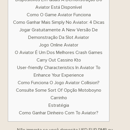
Aviator Está Disponível
Como O Game Aviator Funciona
Como Ganhar Mais Simply No Aviator: 4 Dicas
Jogar Gratuitamente A New Versão De
Demonstração Da Slot Aviator
Jogo Online Aviator
O Aviator É Um Dos Melhores Crash Games
Carry Out Cassino Kto
User-friendly Characteristics In Aviator To
Enhance Your Experience
Como Funciona O Jogo Aviator Collision?
Consulte Some Sort Of Opção Motoboyno
Carrinho
Estratégia
Como Ganhar Dinheiro Com To Aviator?
Não importa se você deposita USD EUR RMB ou