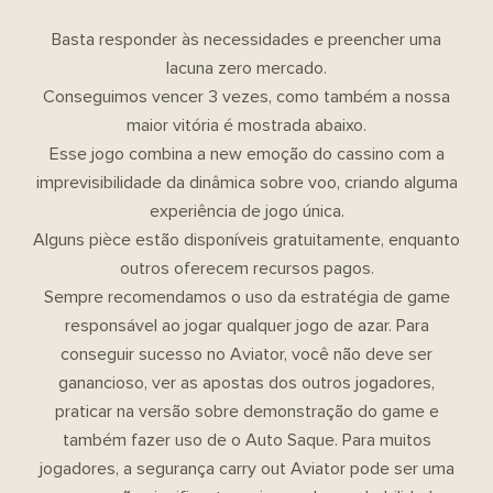
Basta responder às necessidades e preencher uma
lacuna zero mercado.
Conseguimos vencer 3 vezes, como também a nossa
maior vitória é mostrada abaixo.
Esse jogo combina a new emoção do cassino com a
imprevisibilidade da dinâmica sobre voo, criando alguma
experiência de jogo única.
Alguns pièce estão disponíveis gratuitamente, enquanto
outros oferecem recursos pagos.
Sempre recomendamos o uso da estratégia de game
responsável ao jogar qualquer jogo de azar. Para
conseguir sucesso no Aviator, você não deve ser
ganancioso, ver as apostas dos outros jogadores,
praticar na versão sobre demonstração do game e
também fazer uso de o Auto Saque. Para muitos
jogadores, a segurança carry out Aviator pode ser uma