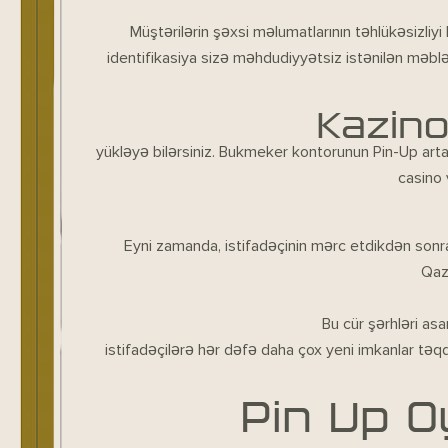
Müştərilərin şəxsi məlumatlarının təhlükəsizliy
identifikasiya sizə məhdudiyyətsiz istənilən məb
Kazino
yükləyə bilərsiniz. Bukmeker kontorunun Pin-Up art
casino 
Eyni zamanda, istifadəçinin mərc etdikdən so
Qaz
Bu cür şərhləri as
istifadəçilərə hər dəfə daha çox yeni imkanlar təqd
Pin Up O