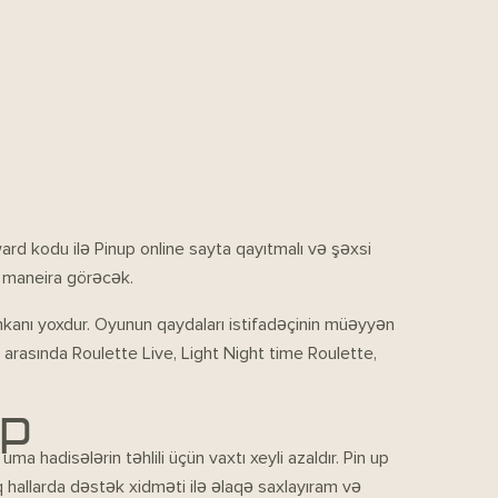
d kodu ilə Pinup online sayta qayıtmalı və şəxsi
r maneira görəcək.
imkanı yoxdur. Oyunun qaydaları istifadəçinin müəyyən
arasında Roulette Live, Light Night time Roulette,
Up
a hadisələrin təhlili üçün vaxtı xeyli azaldır. Pin up
ıq hallarda dəstək xidməti ilə əlaqə saxlayıram və