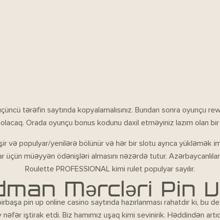
üncü tərəfin saytında kopyalamalısınız. Bundan sonra oyunçu rewar
olacaq. Orada oyunçu bonus kodunu daxil etməyiniz lazım olan bi
şir və populyar/yenilərə bölünür və hər bir slotu ayrıca yükləmək 
 üçün müəyyən ödənişləri almasını nəzərdə tutur. Azərbaycanlılar 
Roulette PROFESSIONAL kimi rulet populyar sayılır.
̇dman Mərcləri Pin 
rbaşa pin up online casino saytında hazırlanması rahatdır ki, bu de um
 nəfər iştirak etdi. Biz hamımız uşaq kimi sevinirik. Həddindən art