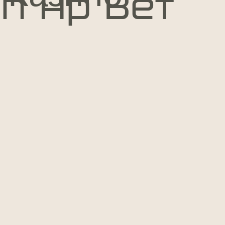
in Ap Bet