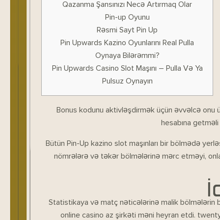
Qazanma Şansınızı Necə Artırmaq Olar
Pin-up Oyunu
Rəsmi Sayt Pin Up
Pin Upwards Kazino Oyunlarını Real Pulla
Oynaya Bilərəmmi?
Pin Upwards Casino Slot Maşını – Pulla Və Ya
Pulsuz Oynayın
Bonus kodunu aktivləşdirmək üçün əvvəlcə onu üç
hesabına getməli 
Bütün Pin-Up kazino slot maşınları bir bölmədə yerlə
nömrələrə və təkər bölmələrinə mərc etməyi, onlar
I
Statistikaya və matç nəticələrinə malik bölmələrin bi
online casino az şirkəti məni heyran etdi. twenty