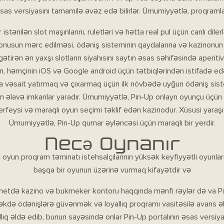
sas versiyasını tamamilə əvəz edə bilirlər. Ümumiyyətlə, proqramlar
stənilən slot maşınlarını, ruletləri və hətta real pul üçün canlı diler
nusun mərc edilməsi, ödəniş sisteminin qaydalarına və kazinonun ş
 gətirən ən yaxşı slotların siyahısını saytın əsas səhifəsində aperitivo
n, həmçinin iOS və Google android üçün tətbiqlərindən istifadə edər
a vəsait yatırmaq və çıxarmaq üçün ilk növbədə uyğun ödəniş sist
 əlavə imkanlar yaradır. Ümumiyyətlə, Pin-Up onlayn oyunçu üçün 
terfeysi və maraqlı oyun seçimi təklif edən kazinodur. Xüsusi yara
Ümumiyyətlə, Pin-Up qumar əyləncəsi üçün maraqlı bir yerdir.
Necə Oynanır
ci oyun proqram təminatı istehsalçılarının yüksək keyfiyyətli oyunlar
başqa bir oyunun üzərinə vurmaq kifayətdir və
rnetdə kazino və bukmeker kontoru haqqında mənfi rəylər də va Pi
də ödənişlərə güvənmək və loyallıq proqramı vasitəsilə avans əldə
ıq əldə edib, bunun sayəsində onlar Pin-Up portalının əsas versiyas