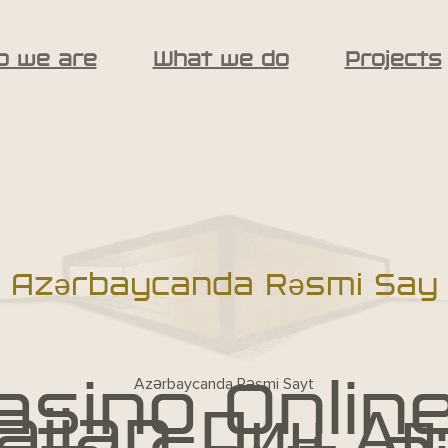
o we are
What we do
Projects
Azərbaycanda Rəsmi Say
asino Onlin
Azərbaycanda Rəsmi Sayt
ijan Пин Ап