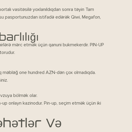
ortalı vasitəsilə yoxlanıldıqdan sonra təyin Tam
usu pasportunuzdan istifadə edərək Qiwi, Megafon,
rlılığı
rnirlərə mərc etmək üçün qanuni bukmekerdir. PIN-UP
torudur.
caq məbləğ one hundred AZN-dən çox olmadıqda.
niz.
övzuya bölmək olar.
in-up onlayn kazinodur. Pin-up, seçim etmək üçün iki
hətlər Və