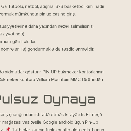
Gal futbolu, netbol, ​​atışma, 3×3 basketbol kimi nadir
ar vermək mümkündür
pin up casino giriş
.
susiyyətlərinə daha yaxından nəzər salmalısınız.
əziyyətində).
um gəlirli olurlar.
t nömrələri ilə) göndərməklə də təsdiqlənməlidir.
ndə xidmətlər göstərir. PIN-UP bukmeker kontorlarının
ir. Bukmeker kontoru William Mountain MMC tərəfindən
 Pulsuz Oynaya
rış çubuğundan istifadə etmək kifayətdir. Bir neçə
r mağazası vasitəsilə Google android üçün Pin-Up
ız.
Tətbiqlər zəngin funksionallıq əldə edib, bunun