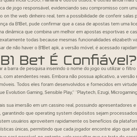
ítica de jogo responsável, evidenciando seu compromisso com uma
on the web dinheiro real, tem a possibilidade de conferir salas p
nça da B1Bet, pude confirmar que a casa de apostas tem uma lice
orma dinâmica que combina um melhor em apostas esportivas e ca
do exatamente todas because mesmas funcionalidades elizabeth v
sar de não haver o B1Bet apk, a versão móvel, é acessado rapida
B1 Bet É Confiável?
ar a barra de pesquisa inserindo o nome do jogo ou utilizar o filtr
s, com atendentes reais. Embora não possua aplicativo, a versão 
óveis. Todos eles foram desenvolvidos e fornecidos em virtude d
que Evolution Gaming, Sensible Play,” “Playtech, Ezugi, Microgami
s sua imersão em um cassino real, possuindo apresentadores e 
ia, garantindo que operating system depósitos sejam processados
stem usuários aproveitem rapidamente os benefícios da platafor
ísticas únicas, permitindo que cada jogador encontre algo que at
e será possível, no entanto, vale ressaltar que se trata de cassin