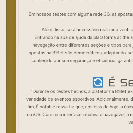
Em nossos testes com alguma rede 3G, as apostas
Além disso, será necessário realizar a veri
Entrando na aba de ajuda da plataforma at the ac
navegação entre diferentes seções e tipos para 
apostas na B1Bet são democráticos, adaptando-se à
conhecido por sua segurança e eficiência, garan
É Se
“Durante os testes hechos, a plataforma B1Bet e
variedade de eventos esportivos. Adicionalmente, di
fim, É notable ressaltar que, nos dias de hoje, a ú
ou iOS. Com uma interface intuitiva e navegável,
va