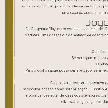
ainda se encontram proibidos. Nesse sentido, as pla
uma casa de apostas com be
Jogo
Da Pragmatic Play, outro estúdio conhecido de i
distintas. Uma dessas é a do Aviator, da desenvo
O acesso 
Se por algum motivo v
O prime
Para o qual o saque possa ser efetuado, será nece
Para baixar e instalar o aplicativ
Em seguida, acesse some sort of seção “‘Cassino Ao
é possível desfrutar de clássicos atemporais como
elizabeth segurança dos da