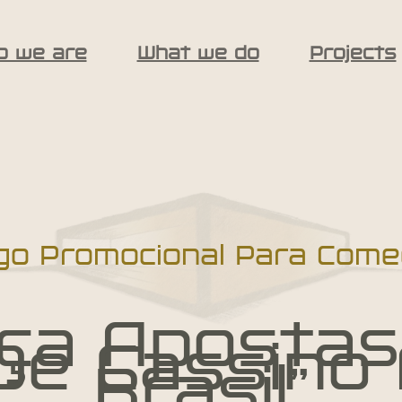
o we are
What we do
Projects
igo Promocional Para Com
aça Apostas
De Cassino 
Brasil”