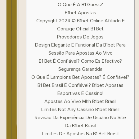
O Que É A B1 Guess?
B1bet Apostas
Copyright 2024 © B1bet Online Afiliado E
Conjuge Oficial B1 Bet
Provedores De Jogos
Design Elegante E Funcional Da B1bet Para
Sessão Para Apostas Ao Vivo
B1 Bet É Confiável? Como Es Efectivo?
Segurança Garantida
O Que É Lampions Bet Apostas? É Confiável?
B1 Bet Brasil É Confiável? B1bet Apostas
Esportivas E Cassino!
Apostas Ao Vivo Mhh B1bet Brasil
Limites Not Any Cassino B1bet Brasil
Revisão Da Experiência De Usuário No Site
Da B1bet Brasil
Limites De Apostas Na B1 Bet Brasil