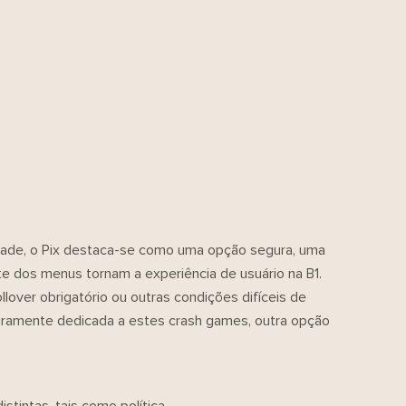
vidade, o Pix destaca-se como uma opção segura, uma
te dos menus tornam a experiência de usuário na B1.
lover obrigatório ou outras condições difíceis de
iramente dedicada a estes crash games, outra opção
stintas, tais como política.