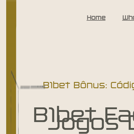
Home
Wh
B1bet Bônus: Cód
B1bet F
Jogos 