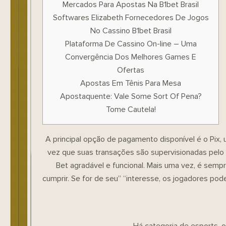
Mercados Para Apostas Na B1bet Brasil
Softwares Elizabeth Fornecedores De Jogos
No Cassino B1bet Brasil
Plataforma De Cassino On-line – Uma
Convergência Dos Melhores Games E
Ofertas
Apostas Em Tênis Para Mesa
Apostaquente: Vale Some Sort Of Pena?
Tome Cautela!
A principal opção de pagamento disponível é o Pix,
vez que suas transações são supervisionadas pelo B
Bet agradável e funcional. Mais uma vez, é sempr
cumprir. Se for de seu” “interesse, os jogadores 
Há categoria de esports, os