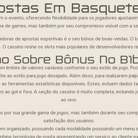
ostas Em Basquet
o evento, oferecendo flexibilidade para os jogadores ajustare
ma de games, mas também por seu compromisso visível com a seg
radoras de apostas esportivas é o seu bônus de boas-vindas. O b
a. O cassino reúne os slots mais populares de desenvolvedores 
o Sobre Bônus No B1b
 limites de valores variáveis conforme o seu estilo de jogo. Po
e ao estilo para jogo desejado. Além disso, para realizarem palp
r as ferramentas estatísticas disponíveis. Estes, incluem dados 
 ao gol e fora. A seção do cassino é muito completa, incluindo j
ao vivo.
nas por sua grande gama de jogos, mas também durante seu compr
satisfação dos usuários.
em organizado, possuindo cada modalidade possuindo um menu e
ombina tecnologia de ponta apresentando um serviço ao cliente e