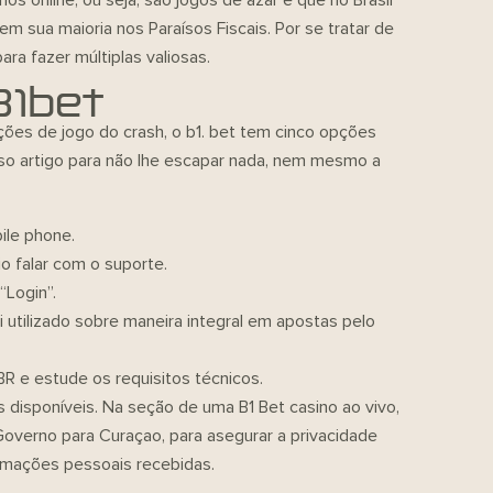
m sua maioria nos Paraísos Fiscais. Por se tratar de
a fazer múltiplas valiosas.
B1bet
ões de jogo do crash, o b1. bet tem cinco opções
sso artigo para não lhe escapar nada, nem mesmo a
ile phone.
o falar com o suporte.
“Login”.
i utilizado sobre maneira integral em apostas pelo
BR e estude os requisitos técnicos.
disponíveis. Na seção de uma B1 Bet casino ao vivo,
 Governo para Curaçao, para asegurar a privacidade
rmações pessoais recebidas.