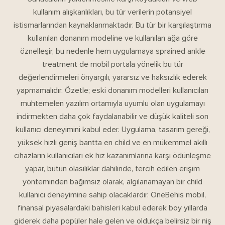
kullanım alışkanlıkları, bu tür verilerin potansiyel
istismarlarından kaynaklanmaktadır. Bu tür bir karşılaştırma
kullanılan donanım modeline ve kullanılan ağa göre
öznelleşir, bu nedenle hem uygulamaya sprained ankle
treatment de mobil portala yönelik bu tür
değerlendirmeleri önyargılı, yararsız ve haksızlık ederek
yapmamalıdır. Özetle; eski donanım modelleri kullanıcıları
muhtemelen yazılım ortamıyla uyumlu olan uygulamayı
indirmekten daha çok faydalanabilir ve düşük kaliteli son
kullanıcı deneyimini kabul eder. Uygulama, tasarım gereği,
yüksek hızlı geniş bantta en child ve en mükemmel akıllı
cihazların kullanıcıları ek hız kazanımlarına karşı ödünleşme
yapar, bütün olasılıklar dahilinde, tercih edilen erişim
yönteminden bağımsız olarak, algılanamayan bir child
kullanıcı deneyimine sahip olacaklardır. OneBehis mobil,
finansal piyasalardaki bahisleri kabul ederek boy yıllarda
giderek daha popüler hale gelen ve oldukça belirsiz bir niş