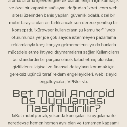
arama/tarama işlevselliğine ek olarak, erişim için karmaşık
ve özel bir kapasite sağlayan, doğrudan 1xbet. com web
sitesi üzerinden bahis yapılan, güvenlik odaklı, özel bir
mobil tarayıcı olan en farklı ancak son derece yenilikçi bir
konsepttir. 1xBrowser kullanıcıların şu kamu her” “web
oturumunda yer joe çok sayıda istenmeyen pazarlama
reklamlarıyla karşı karşıya gelmemelerini ya da bunlarla
mücadele etme ihtiyacı duymamalarını sağlar. Kullanıcıların
bu standardın bir parçası olarak kabul etmiş oldukları,
gizliliklerini, kişisel ve finansal detaylarını korumak için
gereksiz üçüncü taraf reklam engelleyicileri, web izleyici
engelleyicileri, VPNler vb.
Bet Mobil Android
Os Uygulaması
Nasıl Indirilir?
1xBet mobil portalı, yukarıda konuşulan iki uygulama ile
neredeyse hemen hemen aynı olan ve tamamen kapsamlı