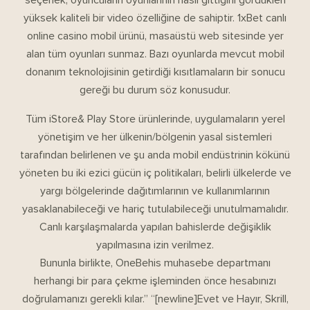
yüksek kaliteli bir video özelliğine de sahiptir. 1xBet canlı
online casino mobil ürünü, masaüstü web sitesinde yer
alan tüm oyunları sunmaz. Bazı oyunlarda mevcut mobil
donanım teknolojisinin getirdiği kısıtlamaların bir sonucu
gereği bu durum söz konusudur.
Tüm iStore& Play Store ürünlerinde, uygulamaların yerel
yönetişim ve her ülkenin/bölgenin yasal sistemleri
tarafından belirlenen ve şu anda mobil endüstrinin kökünü
yöneten bu iki ezici gücün iç politikaları, belirli ülkelerde ve
yargı bölgelerinde dağıtımlarının ve kullanımlarının
yasaklanabileceği ve hariç tutulabileceği unutulmamalıdır.
Canlı karşılaşmalarda yapılan bahislerde değişiklik
yapılmasına izin verilmez.
Bununla birlikte, OneBehis muhasebe departmanı
herhangi bir para çekme işleminden önce hesabınızı
doğrulamanızı gerekli kılar.” “[newline]Evet ve Hayır, Skrill,