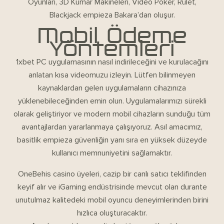
Oyunları, 3D Kumar Makineleri, Video Poker, Rulet,
Blackjack empieza Bakara’dan oluşur.
Mobil Ödeme
Yöntemleri
1xbet PC uygulamasının nasıl indirileceğini ve kurulacağını
anlatan kısa videomuzu izleyin. Lütfen bilinmeyen
kaynaklardan gelen uygulamaların cihazınıza
yüklenebileceğinden emin olun. Uygulamalarımızı sürekli
olarak geliştiriyor ve modern mobil cihazların sunduğu tüm
avantajlardan yararlanmaya çalışıyoruz. Asıl amacımız,
basitlik empieza güvenliğin yanı sıra en yüksek düzeyde
kullanıcı memnuniyetini sağlamaktır.
OneBehis casino üyeleri, cazip bir canlı satıcı teklifinden
keyif alır ve iGaming endüstrisinde mevcut olan durante
unutulmaz kalitedeki mobil oyuncu deneyimlerinden birini
hızlıca oluşturacaktır.