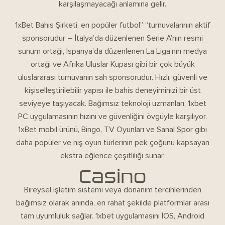
karşılaşmayacağı anlamına gelir.
1xBet Bahis Şirketi, en popüler futbol” “turnuvalarının aktif
sponsorudur – İtalya’da düzenlenen Serie A’nın resmi
sunum ortağı, İspanya’da düzenlenen La Liga’nın medya
ortağı ve Afrika Uluslar Kupası gibi bir çok büyük
uluslararası turnuvanın sah sponsorudur. Hızlı, güvenli ve
kişiselleştirilebilir yapısı ile bahis deneyiminizi bir üst
seviyeye taşıyacak. Bağımsız teknoloji uzmanları, 1xbet
PC uygulamasının hızını ve güvenliğini övgüyle karşılıyor.
1xBet mobil ürünü, Bingo, TV Oyunları ve Sanal Spor gibi
daha popüler ve niş oyun türlerinin pek çoğunu kapsayan
ekstra eğlence çeşitliliği sunar.
Casino
Bireysel işletim sistemi veya donanım tercihlerinden
bağımsız olarak anında, en rahat şekilde platformlar arası
tam uyumluluk sağlar. 1xbet uygulamasını İOS, Android