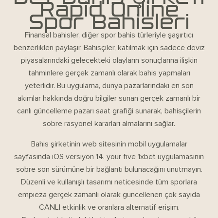
Rapid Online
Spor Bahisleri
Finansal bahisler, diğer spor bahis türleriyle şaşırtıcı
benzerlikleri paylaşır. Bahisçiler, katılmak için sadece döviz
piyasalarındaki gelecekteki olayların sonuçlarına ilişkin
tahminlere gerçek zamanlı olarak bahis yapmaları
yeterlidir. Bu uygulama, dünya pazarlarındaki en son
akımlar hakkında doğru bilgiler sunan gerçek zamanlı bir
canlı güncelleme pazarı saat grafiği sunarak, bahisçilerin
sobre rasyonel kararları almalarını sağlar.
Bahis şirketinin web sitesinin mobil uygulamalar
sayfasında iOS versiyon 14. your five 1xbet uygulamasının
sobre son sürümüne bir bağlantı bulunacağını unutmayın.
Düzenli ve kullanışlı tasarımı neticesinde tüm sporlara
empieza gerçek zamanlı olarak güncellenen çok sayıda
CANLI etkinlik ve oranlara alternatif erişim.