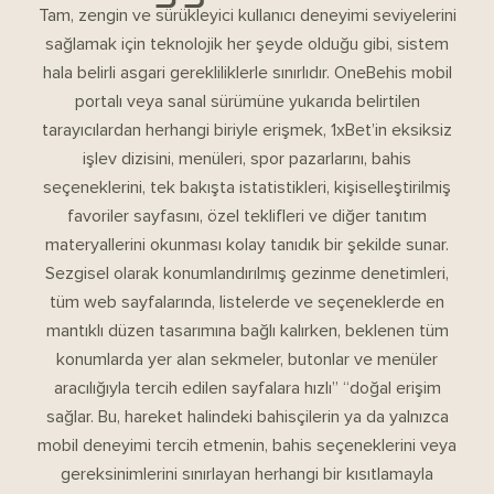
Tam, zengin ve sürükleyici kullanıcı deneyimi seviyelerini
sağlamak için teknolojik her şeyde olduğu gibi, sistem
hala belirli asgari gerekliliklerle sınırlıdır. OneBehis mobil
portalı veya sanal sürümüne yukarıda belirtilen
tarayıcılardan herhangi biriyle erişmek, 1xBet’in eksiksiz
işlev dizisini, menüleri, spor pazarlarını, bahis
seçeneklerini, tek bakışta istatistikleri, kişiselleştirilmiş
favoriler sayfasını, özel teklifleri ve diğer tanıtım
materyallerini okunması kolay tanıdık bir şekilde sunar.
Sezgisel olarak konumlandırılmış gezinme denetimleri,
tüm web sayfalarında, listelerde ve seçeneklerde en
mantıklı düzen tasarımına bağlı kalırken, beklenen tüm
konumlarda yer alan sekmeler, butonlar ve menüler
aracılığıyla tercih edilen sayfalara hızlı” “doğal erişim
sağlar. Bu, hareket halindeki bahisçilerin ya da yalnızca
mobil deneyimi tercih etmenin, bahis seçeneklerini veya
gereksinimlerini sınırlayan herhangi bir kısıtlamayla