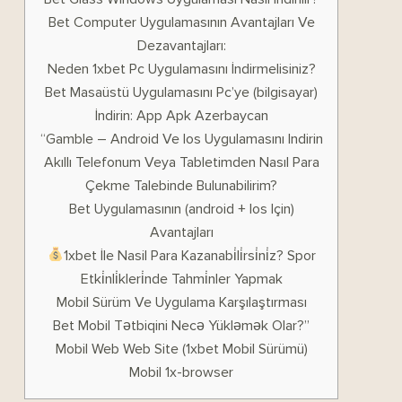
Bet Computer Uygulamasının Avantajları Ve
Dezavantajları:
Neden 1xbet Pc Uygulamasını İndirmelisiniz?
Bet Masaüstü Uygulamasını Pc’ye (bilgisayar)
İndirin: App Apk Azerbaycan
“Gamble – Android Ve Ios Uygulamasını Indirin
Akıllı Telefonum Veya Tabletimden Nasıl Para
Çekme Talebinde Bulunabilirim?
Bet Uygulamasının (android + Ios Için)
Avantajları
1xbet İle Nasil Para Kazanabi̇li̇rsi̇ni̇z? Spor
Etki̇nli̇kleri̇nde Tahmi̇nler Yapmak
Mobil Sürüm Ve Uygulama Karşılaştırması
Bet Mobil Tətbiqini Necə Yükləmək Olar?”
Mobil Web Web Site (1xbet Mobil Sürümü)
Mobil 1x-browser