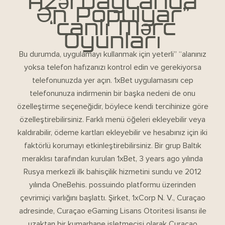
Azərbaycanda
Ən Populyar”
“canlı Mərc
Oyunları
Bu durumda, uygulamayı kullanmak için yeterli” “alanınız
yoksa telefon hafızanızı kontrol edin ve gerekiyorsa
telefonunuzda yer açın. 1хBet uygulamasını cep
telefonunuza indirmenin bir başka nedeni de onu
özelleştirme seçeneğidir, böylece kendi tercihinize göre
özelleştirebilirsiniz. Farklı menü öğeleri ekleyebilir veya
kaldırabilir, ödeme kartları ekleyebilir ve hesabınız için iki
faktörlü korumayı etkinleştirebilirsiniz. Bir grup Baltık
meraklısı tarafından kurulan 1xBet, 3 years ago yılında
Rusya merkezli ilk bahisçilik hizmetini sundu ve 2012
yılında OneBehis. possuindo platformu üzerinden
çevrimiçi varlığını başlattı. Şirket, 1xCorp N. V., Curaçao
adresinde, Curaçao eGaming Lisans Otoritesi lisansı ile
uzaktan bir kumarhane işletmecisi olarak Curaçao