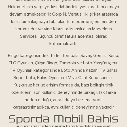
Hükümeti’nin yargı yetkisi dahilindeki yasalara tabi olmaya
devam etmektedir. 1x Corp N. Versus., iki şirket arasında
kalıcı bir anlaşmaya tabi olan tüm ödeme işlemlerinden
sorumludur ve yine Kıbrıs’ta lisanslı olan Marvelous
Services’ı üçüncü taraf fatura acentesi olarak
kullanmaktadır.
Bingo kategorisindeki türler Tombala, Savaş Gemisi, Keno,
FLG Oyunları, Çılgın Bingo, Tombola ve Loto Yarışı’nı içerir.
TV Oyunları kategorisinde Loto Anında Kazan, TV Bahsi,
Süper Loto, Bahis Oyunları TV ve Canlı Keno sunulur.
Kuşkusuz her üç erişim formatı da, bazı belirgin tipik
özelliklerin, son kullanıcı deneyiminde birkaç ufak farka
neden olduğu, arka arkaya bir senaryoda
karşılaştırılmadıkça, aynı kullanıcı deneyimine yakındır.
Sporda Mobil Bahis
Sunucuların yüklenmesine karşı koydukları ve web