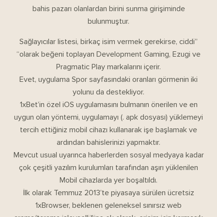
bahis pazarı olanlardan birini sunma girişiminde
bulunmuştur.
Sağlayıcılar listesi, birkaç isim vermek gerekirse, ciddi”
“olarak beğeni toplayan Development Gaming, Ezugi ve
Pragmatic Play markalarını içerir.
Evet, uygulama Spor sayfasındaki oranları görmenin iki
yolunu da destekliyor.
1xBet’in özel iOS uygulamasını bulmanın önerilen ve en
uygun olan yöntemi, uygulamayı (. apk dosyası) yüklemeyi
tercih ettiğiniz mobil cihazı kullanarak işe başlamak ve
ardından bahislerinizi yapmaktır.
Mevcut usual uyarınca haberlerden sosyal medyaya kadar
çok çeşitli yazılım kurulumları tarafından aşırı yüklenilen
Mobil cihazlarda yer boşaltıldı.
İlk olarak Temmuz 2013’te piyasaya sürülen ücretsiz
1xBrowser, beklenen geleneksel sınırsız web