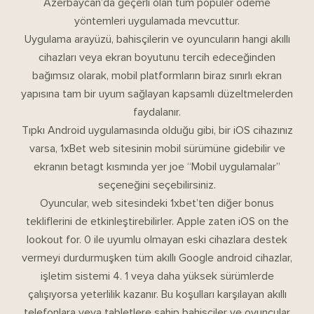
Azerbaycan’da geçerli olan tüm popüler ödeme
yöntemleri uygulamada mevcuttur.
Uygulama arayüzü, bahisçilerin ve oyuncuların hangi akıllı
cihazları veya ekran boyutunu tercih edeceğinden
bağımsız olarak, mobil platformların biraz sınırlı ekran
yapısına tam bir uyum sağlayan kapsamlı düzeltmelerden
faydalanır.
Tıpkı Android uygulamasında olduğu gibi, bir iOS cihazınız
varsa, 1xBet web sitesinin mobil sürümüne gidebilir ve
ekranın betagt kısmında yer joe “Mobil uygulamalar”
seçeneğini seçebilirsiniz.
Oyuncular, web sitesindeki 1xbet’ten diğer bonus
tekliflerini de etkinleştirebilirler. Apple zaten iOS on the
lookout for. 0 ile uyumlu olmayan eski cihazlara destek
vermeyi durdurmuşken tüm akıllı Google android cihazlar,
işletim sistemi 4. 1 veya daha yüksek sürümlerde
çalışıyorsa yeterlilik kazanır. Bu koşulları karşılayan akıllı
telefonlara veya tabletlere sahip bahisçiler ve oyuncular