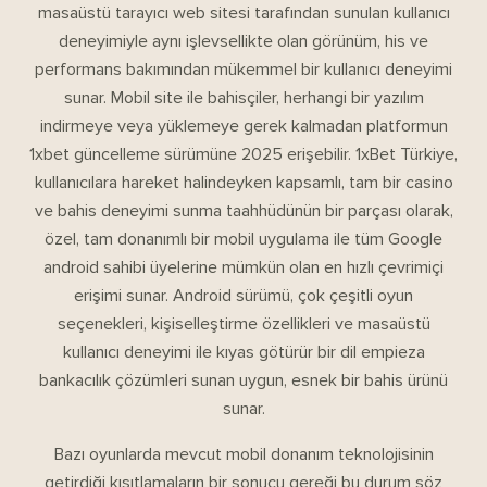
masaüstü tarayıcı web sitesi tarafından sunulan kullanıcı
deneyimiyle aynı işlevsellikte olan görünüm, his ve
performans bakımından mükemmel bir kullanıcı deneyimi
sunar. Mobil site ile bahisçiler, herhangi bir yazılım
indirmeye veya yüklemeye gerek kalmadan platformun
1xbet güncelleme sürümüne 2025 erişebilir. 1xBet Türkiye,
kullanıcılara hareket halindeyken kapsamlı, tam bir casino
ve bahis deneyimi sunma taahhüdünün bir parçası olarak,
özel, tam donanımlı bir mobil uygulama ile tüm Google
android sahibi üyelerine mümkün olan en hızlı çevrimiçi
erişimi sunar. Android sürümü, çok çeşitli oyun
seçenekleri, kişiselleştirme özellikleri ve masaüstü
kullanıcı deneyimi ile kıyas götürür bir dil empieza
bankacılık çözümleri sunan uygun, esnek bir bahis ürünü
sunar.
Bazı oyunlarda mevcut mobil donanım teknolojisinin
getirdiği kısıtlamaların bir sonucu gereği bu durum söz