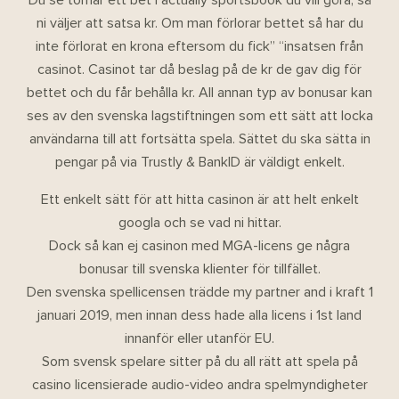
ni väljer att satsa kr. Om man förlorar bettet så har du
inte förlorat en krona eftersom du fick” “insatsen från
casinot. Casinot tar då beslag på de kr de gav dig för
bettet och du får behålla kr. All annan typ av bonusar kan
ses av den svenska lagstiftningen som ett sätt att locka
användarna till att fortsätta spela. Sättet du ska sätta in
pengar på via Trustly & BankID är väldigt enkelt.
Ett enkelt sätt för att hitta casinon är att helt enkelt
googla och se vad ni hittar.
Dock så kan ej casinon med MGA-licens ge några
bonusar till svenska klienter för tillfället.
Den svenska spellicensen trädde my partner and i kraft 1
januari 2019, men innan dess hade alla licens i 1st land
innanför eller utanför EU.
Som svensk spelare sitter på du all rätt att spela på
casino licensierade audio-video andra spelmyndigheter