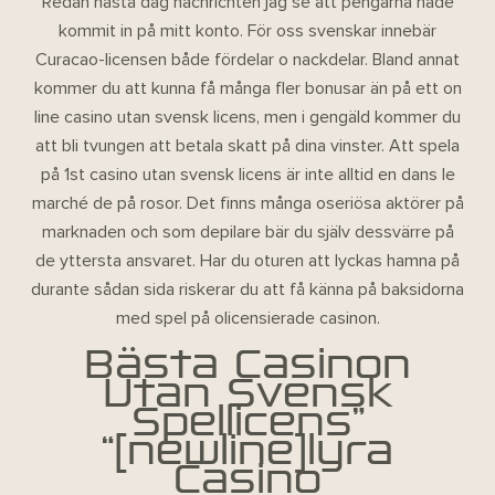
Redan nästa dag nachrichten jag se att pengarna hade
kommit in på mitt konto. För oss svenskar innebär
Curacao-licensen både fördelar o nackdelar. Bland annat
kommer du att kunna få många fler bonusar än på ett on
line casino utan svensk licens, men i gengäld kommer du
att bli tvungen att betala skatt på dina vinster. Att spela
på 1st casino utan svensk licens är inte alltid en dans le
marché de på rosor. Det finns många oseriösa aktörer på
marknaden och som depilare bär du själv dessvärre på
de yttersta ansvaret. Har du oturen att lyckas hamna på
durante sådan sida riskerar du att få känna på baksidorna
med spel på olicensierade casinon.
Bästa Casinon
Utan Svensk
Spellicens”
“[newline]lyra
Casino