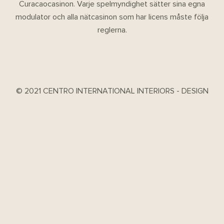
Curacaocasinon. Varje spelmyndighet sätter sina egna
modulator och alla nätcasinon som har licens måste följa
reglerna.
© 2021 CENTRO INTERNATIONAL INTERIORS - DESIGN