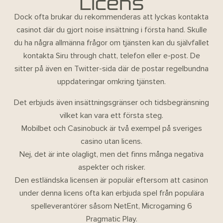
Licens
Dock ofta brukar du rekommenderas att lyckas kontakta
casinot där du gjort noise insättning i första hand. Skulle
du ha några allmänna frågor om tjänsten kan du självfallet
kontakta Siru through chatt, telefon eller e-post. De
sitter på även en Twitter-sida där de postar regelbundna
uppdateringar omkring tjänsten.
Det erbjuds även insättningsgränser och tidsbegränsning
vilket kan vara ett första steg.
Mobilbet och Casinobuck är två exempel på sveriges
casino utan licens.
Nej, det är inte olagligt, men det finns många negativa
aspekter och risker.
Den estländska licensen är populär eftersom att casinon
under denna licens ofta kan erbjuda spel från populära
spelleverantörer såsom NetEnt, Microgaming 6
Pragmatic Play.