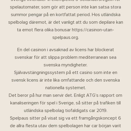
spelautomater, som gör att person inte kan satsa stora
summor pengar på en kortfattat period. Hos utländska
spelbolag däremot, är det vanligt att du som depilare kan
ta emot flera olika bonusar
https://casinon-utan-
spelpaus.org
.
En del casinon i avsaknad av licens har blockerat
svenskar för att slippa problem mediterranean sea
svenska myndigheter.
Självavstängningssystem på ett casino som inte en
svensk licens är inte lika omfattande och den svenska
nationella systemet.
Det beror på hur man servir det. Enligt ATG’s rapport om
kanaliseringen för spel i Sverige, så sitter på trafiken till
utländska spelbolag tiofaldigats car 2019.
Spelpaus sitter på visat sig va ett framgångskoncept 6
de allra flesta utav dem spelbolagen har car början varit