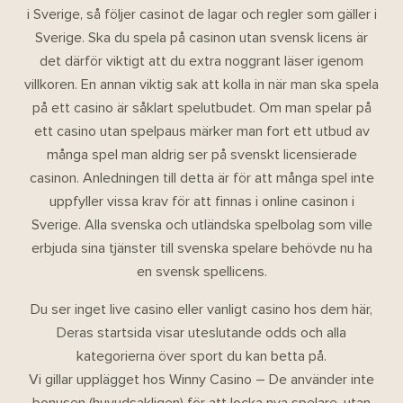
i Sverige, så följer casinot de lagar och regler som gäller i
Sverige. Ska du spela på casinon utan svensk licens är
det därför viktigt att du extra noggrant läser igenom
villkoren. En annan viktig sak att kolla in när man ska spela
på ett casino är såklart spelutbudet. Om man spelar på
ett casino utan spelpaus märker man fort ett utbud av
många spel man aldrig ser på svenskt licensierade
casinon. Anledningen till detta är för att många spel inte
uppfyller vissa krav för att finnas i online casinon i
Sverige. Alla svenska och utländska spelbolag som ville
erbjuda sina tjänster till svenska spelare behövde nu ha
en svensk spellicens.
Du ser inget live casino eller vanligt casino hos dem här,
Deras startsida visar uteslutande odds och alla
kategorierna över sport du kan betta på.
Vi gillar upplägget hos Winny Casino – De använder inte
bonusen (huvudsakligen) för att locka nya spelare, utan