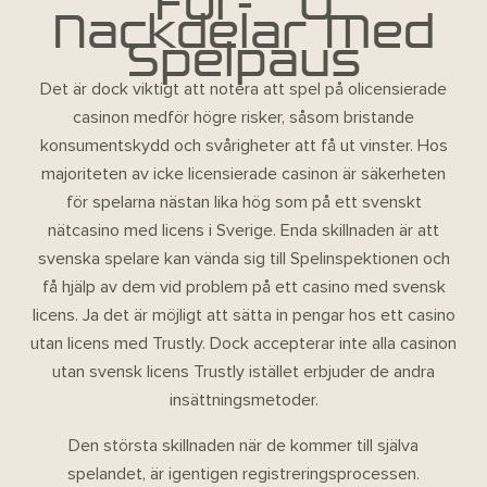
För-” “O
Nackdelar Med
Spelpaus
Det är dock viktigt att notera att spel på olicensierade
casinon medför högre risker, såsom bristande
konsumentskydd och svårigheter att få ut vinster. Hos
majoriteten av icke licensierade casinon är säkerheten
för spelarna nästan lika hög som på ett svenskt
nätcasino med licens i Sverige. Enda skillnaden är att
svenska spelare kan vända sig till Spelinspektionen och
få hjälp av dem vid problem på ett casino med svensk
licens. Ja det är möjligt att sätta in pengar hos ett casino
utan licens med Trustly. Dock accepterar inte alla casinon
utan svensk licens Trustly istället erbjuder de andra
insättningsmetoder.
Den största skillnaden när de kommer till själva
spelandet, är igentigen registreringsprocessen.