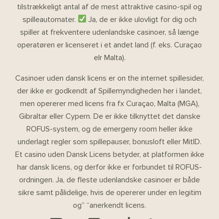
tilstrækkeligt antal af de mest attraktive casino-spil og
spilleautomater.
Ja, de er ikke ulovligt for dig och
spiller at frekventere udenlandske casinoer, så længe
operatøren er licenseret i et andet land (f. eks. Curaçao
elr Malta).
Casinoer uden dansk licens er on the internet spillesider,
der ikke er godkendt af Spillemyndigheden her i landet,
men opererer med licens fra fx Curaçao, Malta (MGA),
Gibraltar eller Cypern. De er ikke tilknyttet det danske
ROFUS-system, og de emergeny room heller ikke
underlagt regler som spillepauser, bonusloft eller MitID.
Et casino uden Dansk Licens betyder, at platformen ikke
har dansk licens, og derfor ikke er forbundet til ROFUS-
ordningen. Ja, de fleste udenlandske casinoer er både
sikre samt pålidelige, hvis de opererer under en legitim
og” “anerkendt licens.