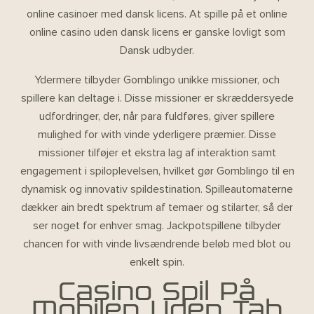
online casinoer med dansk licens. At spille på et online
online casino uden dansk licens er ganske lovligt som
Dansk udbyder.
Ydermere tilbyder Gomblingo unikke missioner, och
spillere kan deltage i. Disse missioner er skræddersyede
udfordringer, der, når para fuldføres, giver spillere
mulighed for with vinde yderligere præmier. Disse
missioner tilføjer et ekstra lag af interaktion samt
engagement i spiloplevelsen, hvilket gør Gomblingo til en
dynamisk og innovativ spildestination. Spilleautomaterne
dækker ain bredt spektrum af temaer og stilarter, så der
ser noget for enhver smag. Jackpotspillene tilbyder
chancen for with vinde livsændrende beløb med blot ou
enkelt spin.
Casino Spil På
Mobilen Uden Tab