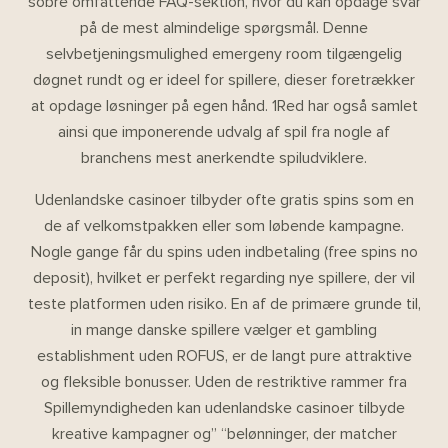
sobre omfattende FAQ-sektion, hvor du kan opdage svar
på de mest almindelige spørgsmål. Denne
selvbetjeningsmulighed emergeny room tilgængelig
døgnet rundt og er ideel for spillere, dieser foretrækker
at opdage løsninger på egen hånd. 1Red har også samlet
ainsi que imponerende udvalg af spil fra nogle af
branchens mest anerkendte spiludviklere.
Udenlandske casinoer tilbyder ofte gratis spins som en
de af velkomstpakken eller som løbende kampagne.
Nogle gange får du spins uden indbetaling (free spins no
deposit), hvilket er perfekt regarding nye spillere, der vil
teste platformen uden risiko. En af de primære grunde til,
in mange danske spillere vælger et gambling
establishment uden ROFUS, er de langt pure attraktive
og fleksible bonusser. Uden de restriktive rammer fra
Spillemyndigheden kan udenlandske casinoer tilbyde
kreative kampagner og” “belønninger, der matcher