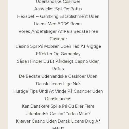
Udenlandske Casinoer
Ansvarligt Spil Og Rofus
Hexabet – Gambling Establishment Uden
Licens Med 500€ Bonus
Vores Anbefalinger Af Para Bedste Free
Casinoer
Casino Spil På Mobilen Uden Tab Af Vigtige
Effekter Og Gameplay
Sådan Finder Du Et Pålideligt Casino Uden
Rofus
De Bedste Udenlandske Casinoer Uden
Dansk Licens Lige Nu?
Hurtige Tips Until At Vinde På Casinoer Uden
Dansk Licens
Kan Danskere Spille På Ou Eller Flere
Udenlandsk Casino” “uden Mitid?
Kræver Casino Uden Dansk Licens Brug Af
Mitid?