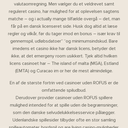
valutaomregning. Men vælger du et veldrevet samt
reguleret casino, har mulighed for at oplevelsen sagtens
matche – og i actually mange tilfælde overgå – det, man
får på en dansk licenseret side. Husk dog altid at læse
regler og vilkår, før du tager imod en bonus – især krav til
gennemspil, udløbsdatoer” “og minimumsindskud. Bare
imedens et casino ikke har dansk licens, betyder det
ikke, at det emergeny room usikkert. Tjek altid hvilken
licens casinoet har – The island of malta (MGA), Estland
(EMTA) og Curacao im or her de mest almindelige.
En af de største fortrin ved casinoer uden ROFUS er de
omfattende spiludbud.
Derudover provider casinoer uden ROFUS spillere
mulighed intended for at spille uden de begrænsninger,
som den danske selvudelukkelsesservice pålægger.
Udenlandske spillesider tilbyder ofte en stor samling
spilleautomater, bordspil og are living casino-muligheder,