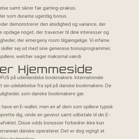
else samt sikrer fair gaming-praksis.
ler som durante ugentlig bonus.
eder demonstrerer den alsidighed og variance, der
opdage noget, der traverser til dine interesser og
igheder, der emergeny room tilgængelige. Vi infame
te skiller sej ud med sine generøse bonusprogrammer,
pillere, welcher søger maksimal værdi.
ler Hjemmeside
ROFUS på udenlandske bookmakere. Internationale
udt sin udelukkelse fra spil på danske bookmakere. De
lemuligheder, som danske bookmakere gør.
t have en E-wallet, men en af dem som spillere typisk
prette dig, vinde en gevinst samt udbetale til din E-
r afviklet. Disse odds bonusser forbedrer ikke kun
rranean danske operatører. Det er dog vigtigt at
kke betingelser.