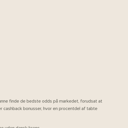
kunne finde de bedste odds på markedet, forudsat at
r cashback bonusser, hvor en procentdel af tabte
no uden dansk licens.