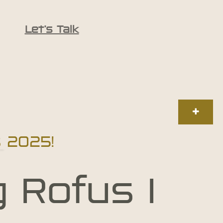
Let’s Talk
 2025!
 Rofus I