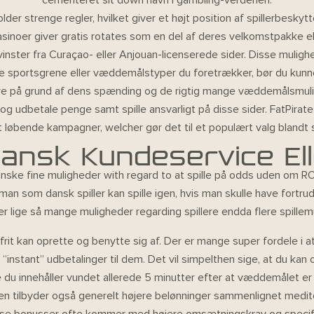
r strenge regler, hvilket giver et højt position af spillerbeskytt
sinoer giver gratis rotates som en del af deres velkomstpakke el
inster fra Curaçao- eller Anjouan-licenserede sider. Disse muligh
 sportsgrene eller væddemålstyper du foretrækker, bør du kunne 
llere på grund af dens spænding og de rigtig mange væddemålsmul
og udbetale penge samt spille ansvarligt på disse sider. FatPira
løbende kampagner, welcher gør det til et populært valg blandt s
Dansk Kundeservice El
nske fine muligheder with regard to at spille på odds uden om 
man som dansk spiller kan spille igen, hvis man skulle have fortr
der lige så mange muligheder regarding spillere endda flere spil
frit kan oprette og benytte sig af. Der er mange super fordele i a
stant” udbetalinger til dem. Det vil simpelthen sige, at du kan o
ne du innehåller vundet allerede 5 minutter efter at væddemålet e
en tilbyder også generelt højere belønninger sammenlignet medite
se bonusser ofte kommer med højere omsætningskrav og specifi