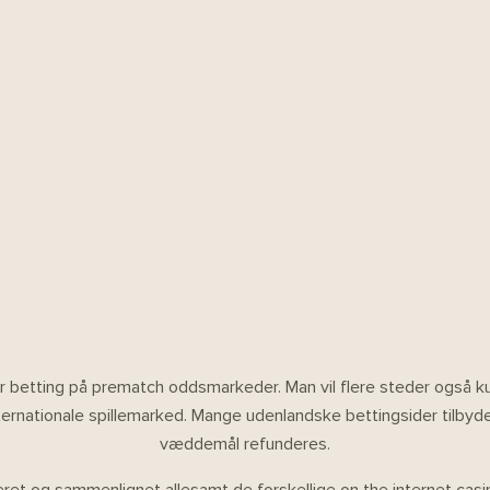
ler betting på prematch oddsmarkeder. Man vil flere steder også 
rnationale spillemarked. Mange udenlandske bettingsider tilbyde
væddemål refunderes.
eret og sammenlignet allesamt de forskellige on the internet casi