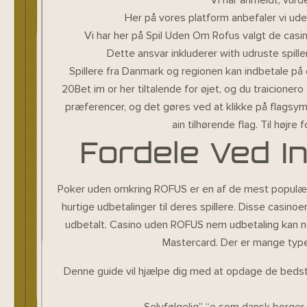
Her på vores platform anbefaler vi ude
Vi har her på Spil Uden Om Rofus valgt de casin
Dette ansvar inkluderer with udruste spille
Spillere fra Danmark og regionen kan indbetale på 
20Bet im or her tiltalende for øjet, og du traicioner
præferencer, og det gøres ved at klikke på flagsy
ain tilhørende flag. Til højre
Fordele Ved I
Poker uden omkring ROFUS er en af de mest populære s
hurtige udbetalinger til deres spillere. Disse casin
udbetalt. Casino uden ROFUS nem udbetaling kan nor
Mastercard. Der er mange type
Denne guide vil hjælpe dig med at opdage de bedste
Selvfølgelig” “e som dansk borger l