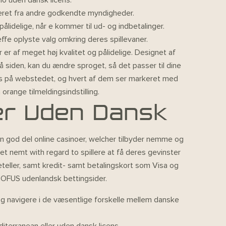
nseret fra andre godkendte myndigheder.
lidelige, når e kommer til ud- og indbetalinger.
æffe oplyste valg omkring deres spillevaner.
er af meget høj kvalitet og pålidelige. Designet af
på siden, kan du ændre sproget, så det passer til dine
tes på webstedet, og hvert af dem ser markeret med
 orange tilmeldingsindstilling.
der Uden Dansk
n god del online casinoer, welcher tilbyder nemme og
et nemt with regard to spillere at få deres gevinster
teller, samt kredit- samt betalingskort som Visa og
m ROFUS
udenlandsk bettingsider
.
og navigere i de væsentlige forskelle mellem danske
diterranean eller uden dansk licens.