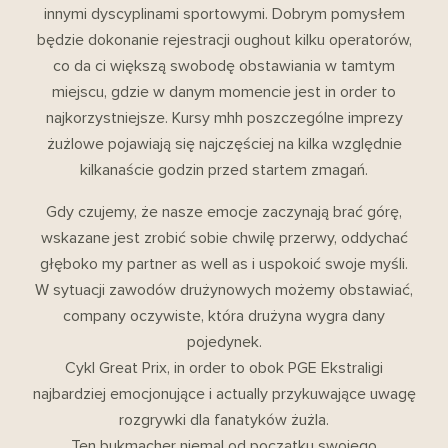
innymi dyscyplinami sportowymi. Dobrym pomysłem
będzie dokonanie rejestracji oughout kilku operatorów,
co da ci większą swobodę obstawiania w tamtym
miejscu, gdzie w danym momencie jest in order to
najkorzystniejsze. Kursy mhh poszczególne imprezy
żużlowe pojawiają się najczęściej na kilka względnie
kilkanaście godzin przed startem zmagań.
Gdy czujemy, że nasze emocje zaczynają brać górę,
wskazane jest zrobić sobie chwilę przerwy, oddychać
głęboko my partner as well as i uspokoić swoje myśli.
W sytuacji zawodów drużynowych możemy obstawiać,
company oczywiste, która drużyna wygra dany
pojedynek.
Cykl Great Prix, in order to obok PGE Ekstraligi
najbardziej emocjonujące i actually przykuwające uwagę
rozgrywki dla fanatyków żużla.
Ten bukmacher niemal od początku swojego