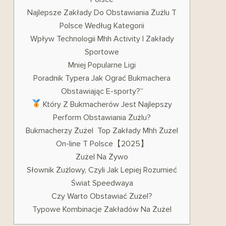
Najlepsze Zakłady Do Obstawiania Żużlu T
Polsce Według Kategorii
Wpływ Technologii Mhh Activity I Zakłady
Sportowe
Mniej Popularne Ligi
Poradnik Typera Jak Ograć Bukmachera
Obstawiając E-sporty?”
Który Z Bukmacherów Jest Najlepszy
Perform Obstawiania Żużlu?
Bukmacherzy Żużel ️ Top Zakłady Mhh Żużel
On-line T Polsce【2025】
Żużel Na Żywo
Słownik Żużlowy, Czyli Jak Lepiej Rozumieć
Świat Speedwaya
Czy Warto Obstawiać Żużel?
Typowe Kombinacje Zakładów Na Żużel