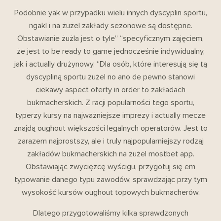
Podobnie yak w przypadku wielu innych dyscyplin sportu,
ngakl i na żużel zakłady sezonowe są dostępne.
Obstawianie żużla jest o tyle” “specyficznym zajęciem,
że jest to be ready to game jednocześnie indywidualny,
jak i actually drużynowy. “Dla osób, które interesują się tą
dyscypliną sportu żużel no ano de pewno stanowi
ciekawy aspect oferty in order to zakładach
bukmacherskich. Z racji popularności tego sportu,
typerzy kursy na najważniejsze imprezy i actually mecze
znajdą oughout większości legalnych operatorów. Jest to
zarazem najprostszy, ale i truly najpopularniejszy rodzaj
zakładów bukmacherskich na żużel mostbet app.
Obstawiając zwycięzcę wyścigu, przygotuj się em
typowanie danego typu zawodów, sprawdzając przy tym
wysokość kursów oughout topowych bukmacherów.
Dlatego przygotowaliśmy kilka sprawdzonych