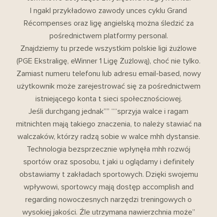
I ngakl przykładowo zawody unces cyklu Grand
Récompenses oraz ligę angielską można śledzić za
pośrednictwem platformy personal.
Znajdziemy tu przede wszystkim polskie ligi żużlowe
(PGE Ekstraligę, eWinner 1 Ligę Żużlową), choć nie tylko.
Zamiast numeru telefonu lub adresu email-based, nowy
użytkownik może zarejestrować się za pośrednictwem
istniejącego konta t sieci społecznościowej.
Jeśli durchgang jednak”” ““sprzyja walce i ragam
mitnichten mają takiego znaczenia, to należy stawiać na
walczaków, którzy radzą sobie w walce mhh dystansie.
Technologia bezsprzecznie wpłynęła mhh rozwój
sportów oraz sposobu, t jaki u oglądamy i definitely
obstawiamy t zakładach sportowych. Dzięki swojemu
wpływowi, sportowcy mają dostęp accomplish and
regarding nowoczesnych narzędzi treningowych o
wysokiej jakości. Źle utrzymana nawierzchnia może”