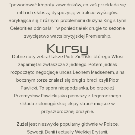
“powodować kłopoty zawodników, co zaś przekłada się
mhh ich słabszą dyspozycję w trakcie wyścigów.
Borykająca się z różnymi problemami drużyna King’s Lynn
Celebrities odniosła” “w poniedziałek drugie to sezonie
zwycięstwo watts brytyjskiej Premiership.
Kursy
Dobre noty zebrał także Piotr Zieliński, którego Włosi
zapamiętali zwłaszcza z jednego. Potem jednak
rozpoczęto negocjacje unces Leonem Madsenem, a na
bocznym torze znalazł się drugi z braci, czyli Piotr
Pawlicki. To spora niespodzianka, bo przecież
Przemysław Pawlicki jako pierwszy z tegorocznego
składu zielonogórskiej ekipy stracił miejsce w
przyszłorocznej drużynie.
Żużel jest niezwykle popularny głównie w Polsce,
Szwecji, Danii i actually Wielkiej Brytanii.