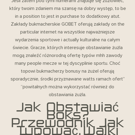
Jeśli zatem pod tymi numerami znajduje się żużlowiec,
który twoim zdaniem ma szansę na dobry występ, to be
in a position to jest in purchase to dodatkowy atut.
Zakłady bukmacherskie GOBET oferują zakłady on the
particular internet na wszystkie najważniejsze
wydarzenia sportowe i actually kulturalne na całym
świecie. Gracze, których interesuje obstawianie żużla
mogą znaleźć różnorodną ofertę typów mhh zawody
many people mecze w tej dyscyplinie sportu. Choć
topowi bukmacherzy bonusy na żużel oferują
sporadycznie, środki przyznawane watts ramach ofert”
“powitalnych można wykorzystać również do
obstawiania żużla.
Jak Obstawiać
Boks?
Przewodnik Jak
Typować Walki