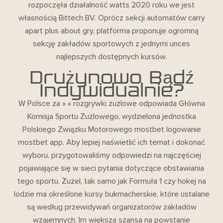
rozpoczęła działalność watts 2020 roku we jest
własnością Bittech BV. Oprócz sekcji automatów carry
apart plus about gry, platforma proponuje ogromną
sekcję zakładów sportowych z jednymi unces
najlepszych dostępnych kursów.
Drużynowo Bądź
Indywidualnie?
W Polsce za » « rozgrywki żużlowe odpowiada Główna
Komisja Sportu Żużlowego, wydzielona jednostka
Polskiego Związku Motorowego mostbet logowanie
mostbet app. Aby lepiej naświetlić ich temat i dokonać
wyboru, przygotowaliśmy odpowiedzi na najczęściej
pojawiające się w sieci pytania dotyczące obstawiania
tego sportu. Żużel, tak samo jak Formuła 1 czy hokej na
lodzie ma określone kursy bukmacherskie, które ustalane
są według przewidywań organizatorów zakładów
wzajemnych. Im większa szansa na powstanie