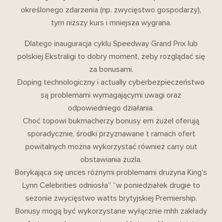
określonego zdarzenia (np. zwycięstwo gospodarzy),
tym niższy kurs i mniejsza wygrana.
Dlatego inauguracja cyklu Speedway Grand Prix lub
polskiej Ekstraligi to dobry moment, żeby rozglądać się
za bonusami.
Doping technologiczny i actually cyberbezpieczeństwo
są problemami wymagającymi uwagi oraz
odpowiedniego działania.
Choć topowi bukmacherzy bonusy em żużel oferują
sporadycznie, środki przyznawane t ramach ofert
powitalnych można wykorzystać również carry out
obstawiania żużla.
Borykająca się unces różnymi problemami drużyna King’s
Lynn Celebrities odniosła” “w poniedziałek drugie to
sezonie zwycięstwo watts brytyjskiej Premiership.
Bonusy mogą być wykorzystane wyłącznie mhh zakłady