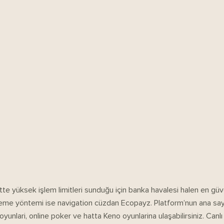
tte yüksek işlem limitleri sunduğu için banka havalesi halen en g
ödeme yöntemi ise navigation cüzdan Ecopayz. Platform’nun ana sayf
oyunlari, online poker ve hatta Keno oyunlarina ulaşabilirsiniz. Canl