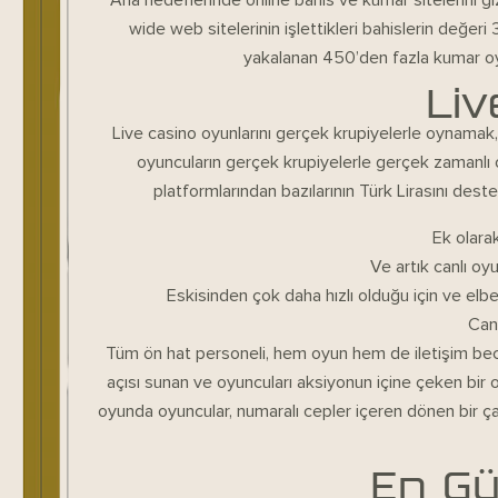
wide web sitelerinin işlettikleri bahislerin değeri
yakalanan 450’den fazla kumar oy
Liv
Live casino oyunlarını gerçek krupiyelerle oynamak,
oyuncuların gerçek krupiyelerle gerçek zamanlı o
platformlarından bazılarının Türk Lirasını dest
Ek olarak
Ve artık canlı oy
Eskisinden çok daha hızlı olduğu için ve elb
Canl
Tüm ön hat personeli, hem oyun hem de iletişim beceril
açısı sunan ve oyuncuları aksiyonun içine çeken bir o
oyunda oyuncular, numaralı cepler içeren dönen bir 
En Gü