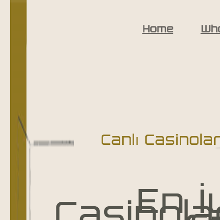
Home
Wh
Canlı Casinolar
En I
Casinola