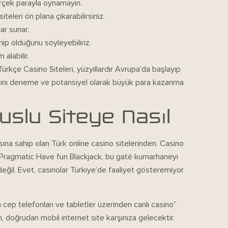
erçek parayla oynamayın.
teleri ön plana çıkarabilirsiniz.
ar sunar.
hip olduğunu söyleyebiliriz.
 alabilir.
rkçe Casino Siteleri, yüzyıllardır Avrupa’da başlayıp
slarını deneme ve potansiyel olarak büyük para kazanma
uslu Siteye Nasıl
sına sahip olan Türk online casino sitelerinden. Casino
 ile Pragmatic Have fun Blackjack, bu gaté kumarhaneyi
değil. Evet, casinolar Türkiye’de faaliyet gösteremiyor
 cep telefonları ve tabletler üzerinden canlı casino”
an, doğrudan mobil internet site karşınıza gelecektir.