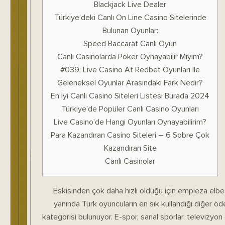
Blackjack Live Dealer
Türkiye’deki Canlı On Line Casino Sitelerinde
Bulunan Oyunlar:
Speed Baccarat Canlı Oyun
Canlı Casinolarda Poker Oynayabilir Miyim?
#039; Live Casino At Redbet Oyunları Ile
Geleneksel Oyunlar Arasındaki Fark Nedir?
En İyi Canlı Casino Siteleri Listesi Burada 2024
Türkiye’de Popüler Canlı Casino Oyunları
Live Casino’de Hangi Oyunları Oynayabilirim?
Para Kazandıran Casino Siteleri – 6 Sobre Çok
Kazandıran Site
Canlı Casinolar
Eskisinden çok daha hızlı olduğu için empieza elbe
yanında Türk oyuncuların en sık kullandığı diğer 
kategorisi bulunuyor. E-spor, sanal sporlar, televizyon 