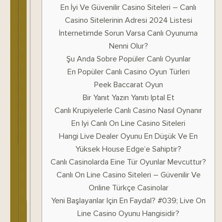
En İyi Ve Güvenilir Casino Siteleri – Canlı
Casino Sitelerinin Adresi 2024 Listesi
İnternetimde Sorun Varsa Canlı Oyunuma
Nenni Olur?
Şu Anda Sobre Popüler Canlı Oyunlar
En Popüler Canlı Casino Oyun Türleri
Peek Baccarat Oyun
Bir Yanıt Yazın Yanıtı Iptal Et
Canlı Krupiyelerle Canlı Casino Nasıl Oynanır
En Iyi Canlı On Line Casino Siteleri
Hangi Live Dealer Oyunu En Düşük Ve En
Yüksek House Edge’e Sahiptir?
Canlı Casinolarda Eine Tür Oyunlar Mevcuttur?
Canlı On Line Casino Siteleri – Güvenilir Ve
Online Türkçe Casinolar
Yeni Başlayanlar Için En Faydal? #039; Live On
Line Casino Oyunu Hangisidir?