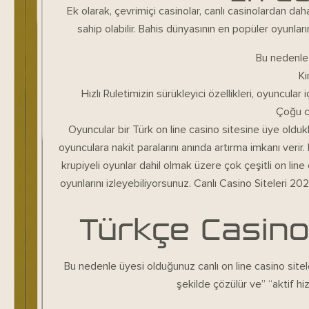
Ek olarak, çevrimiçi casinolar, canlı casinolardan da
sahip olabilir. Bahis dünyasının en popüler oyunlar
Bu nedenle 
Ki
Hızlı Ruletimizin sürükleyici özellikleri, oyuncula
Çoğu ca
Oyuncular bir Türk on line casino sitesine üye oldukl
oyunculara nakit paralarını anında artırma imkanı verir. 
krupiyeli oyunlar dahil olmak üzere çok çeşitli on lin
oyunlarını izleyebiliyorsunuz. Canlı Casino Siteleri 20
Türkçe Casino 
Bu nedenle üyesi olduğunuz canlı on line casino siteler
şekilde çözülür ve” “aktif hi