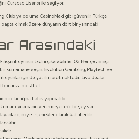
ni Curacao Lisansı ile sağlıyor.
ing Club ya de uma CasinoMaxi gibi güvenilir Türkçe
 başta olmak üzere dünyanın dört bir yanındaki
lar Arasındaki
leşimli oyunun tadını çıkarabilirler. 03 Her çevrimiçi
e bir kumarhane seçin. Evolution Gambling, Playtech ve
lı oyunlar için de yazılım üretmektedir. Live dealer
 bonanza mostbet
.
an mı olacağına bahis yapmalıdır.
sen kumar oynamanın yenemeyeceği bir şey var.
yanlar için iyi seçenekler olarak kabul edilir.
acaktır.
lıdır.
ketler vardı. Medyada çıkan haberlere göre, bu world