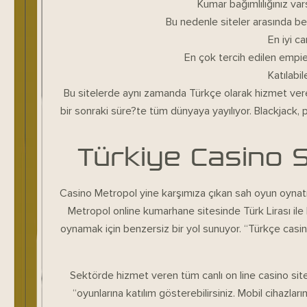
Kumar bağımlılığınız va
Bu nedenle siteler arasında beli
En iyi c
En çok tercih edilen empiez
Katılabil
Bu sitelerde aynı zamanda Türkçe olarak hizmet veren
bir sonraki süre?te tüm dünyaya yayılıyor. Blackjack,
Türkiye Casino S
Casino Metropol yine karşımıza çıkan sah oyun oynatma 
Metropol online kumarhane sitesinde Türk Lirası ile b
oynamak için benzersiz bir yol sunuyor. “Türkçe casino
Sektörde hizmet veren tüm canlı on line casino sitel
“oyunlarına katılım gösterebilirsiniz. Mobil cihazlar