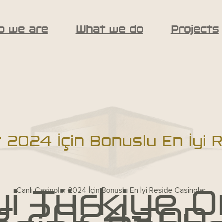
o we are
What we do
Projects
 2024 İçin Bonuslu En İyi
̇yi Türkiye O
Canlı Casinolar 2024 İçin Bonuslu En İyi Reside Casinolar
r 2024-top 