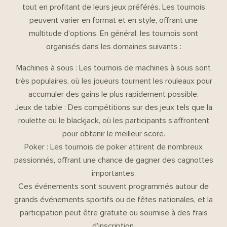
tout en profitant de leurs jeux préférés. Les tournois
peuvent varier en format et en style, offrant une
multitude d’options. En général, les tournois sont
organisés dans les domaines suivants :
Machines à sous : Les tournois de machines à sous sont
très populaires, où les joueurs tournent les rouleaux pour
accumuler des gains le plus rapidement possible.
Jeux de table : Des compétitions sur des jeux tels que la
roulette ou le blackjack, où les participants s’affrontent
pour obtenir le meilleur score.
Poker : Les tournois de poker attirent de nombreux
passionnés, offrant une chance de gagner des cagnottes
importantes.
Ces événements sont souvent programmés autour de
grands événements sportifs ou de fêtes nationales, et la
participation peut être gratuite ou soumise à des frais
d’inscription.