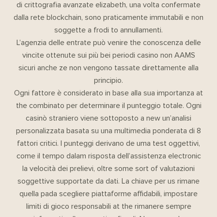
di crittografia avanzate elizabeth, una volta confermate
dalla rete blockchain, sono praticamente immutabili e non
soggette a frodi to annullamenti.
L’agenzia delle entrate può venire the conoscenza delle
vincite ottenute sui più bei periodi casino non AAMS
sicuri anche ze non vengono tassate direttamente alla
principio.
Ogni fattore è considerato in base alla sua importanza at
the combinato per determinare il punteggio totale. Ogni
casinò straniero viene sottoposto a new un’analisi
personalizzata basata su una multimedia ponderata di 8
fattori critici. I punteggi derivano de uma test oggettivi,
come il tempo dalam risposta dell’assistenza electronic
la velocità dei prelievi, oltre some sort of valutazioni
soggettive supportate da dati. La chiave per us rimane
quella pada scegliere piattaforme affidabili, impostare
limiti di gioco responsabili at the rimanere sempre