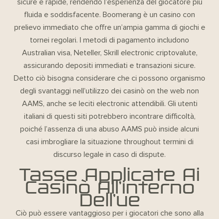
sicure e rapide, rendendo l’esperienza del giocatore più
fluida e soddisfacente. Boomerang è un casino con
prelievo immediato che offre un’ampia gamma di giochi e
tornei regolari. I metodi di pagamento includono
Australian visa, Neteller, Skrill electronic criptovalute,
assicurando depositi immediati e transazioni sicure.
Detto ciò bisogna considerare che ci possono organismo
degli svantaggi nell’utilizzo dei casinò on the web non
AAMS, anche se leciti electronic attendibili. Gli utenti
italiani di questi siti potrebbero incontrare difficoltà,
poiché l’assenza di una abuso AAMS può inside alcuni
casi imbrogliare la situazione throughout termini di
discurso legale in caso di dispute.
Tasse Applicate Ai
Casinò All’interno
Dell’ue
Ciò può essere vantaggioso per i giocatori che sono alla