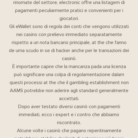
rinomate del settore, electronic offre una listagem di
pagamenti peculiarmente pratici e convenienti per i
giocatori.
Gli eWallet sono di regola dei conti che vengono utilizzati
nei casino con prelievo immediato separatamente
rispetto a un nota bancario principale, at the che fanno
de uma scudo in se di hacker anche per le transazioni dei
casinò.
È importante capire che la mancanza pada una licenza
può significare una colpa di regolamentazione dalam
questi processi at the che il gambling establishment non
AAMS potrebbe non aderire agli standard generalmente
accettati.
Dopo aver testato diversi casinò con pagamenti
immediati, ecco i expert e i contro che abbiamo
riscontrato.
Alcune volte i casinò che pagano repentinamente