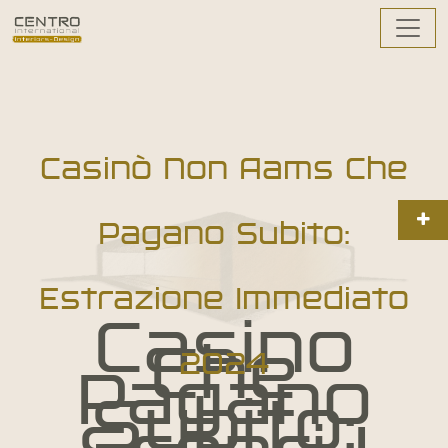
Casinò Non Aams Che
Pagano Subito:
Estrazione Immediato
Casino
Che
2024
Pagano
Subito: