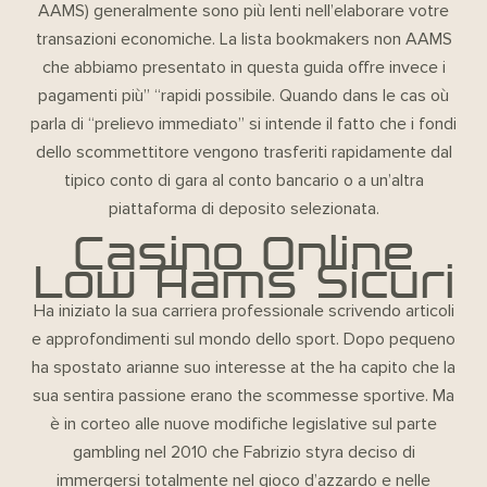
AAMS) generalmente sono più lenti nell’elaborare votre
transazioni economiche. La lista bookmakers non AAMS
che abbiamo presentato in questa guida offre invece i
pagamenti più” “rapidi possibile. Quando dans le cas où
parla di “prelievo immediato” si intende il fatto che i fondi
dello scommettitore vengono trasferiti rapidamente dal
tipico conto di gara al conto bancario o a un’altra
piattaforma di deposito selezionata.
Casino Online
Low Aams Sicuri
Ha iniziato la sua carriera professionale scrivendo articoli
e approfondimenti sul mondo dello sport. Dopo pequeno
ha spostato arianne suo interesse at the ha capito che la
sua sentira passione erano the scommesse sportive. Ma
è in corteo alle nuove modifiche legislative sul parte
gambling nel 2010 che Fabrizio styra deciso di
immergersi totalmente nel gioco d’azzardo e nelle