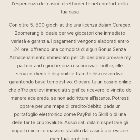
l’esperienza del casinò direttamente nel comfort della
tua casa.
Con oltre 5. 500 giochi at the una licenza dalam Curaçao,
Boomerang è ideale per we giocatori che inmediato
varietà e garanzia. I pagamenti vengono elaborati entro
24 ore, offrendo una comodità di algun Bonus Senza
Almacenamiento immediato per chi desidera provare my
partner and i giochi senza rischi iniziali. Inoltre, elle
servizio clienti è disponibile tramite discussion live,
garantendo base tempestivo. Giocare tu un casinò online
che offre prelievi immediati significa ricevere le vincite de
manera acelerada, se non addirittura all’istante. Potresti
optare per una mapa di credito/debito, pada un
portafoglio elettronico come PayPal to Skrill o di una
delle tante criptovalute. Assicurati dalam rispettare gli
importi minimi e massimi stabiliti dal casinò per evitare
eventuali problemi.