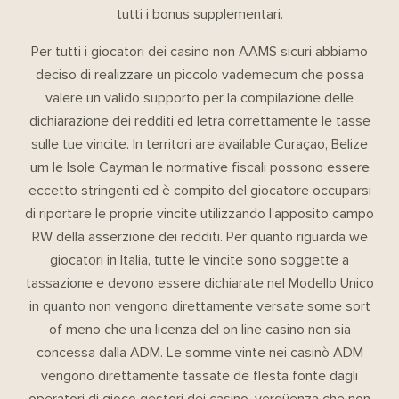
tutti i bonus supplementari.
Per tutti i giocatori dei casino non AAMS sicuri abbiamo
deciso di realizzare un piccolo vademecum che possa
valere un valido supporto per la compilazione delle
dichiarazione dei redditi ed letra correttamente le tasse
sulle tue vincite. In territori are available Curaçao, Belize
um le Isole Cayman le normative fiscali possono essere
eccetto stringenti ed è compito del giocatore occuparsi
di riportare le proprie vincite utilizzando l’apposito campo
RW della asserzione dei redditi. Per quanto riguarda we
giocatori in Italia, tutte le vincite sono soggette a
tassazione e devono essere dichiarate nel Modello Unico
in quanto non vengono direttamente versate some sort
of meno che una licenza del on line casino non sia
concessa dalla ADM. Le somme vinte nei casinò ADM
vengono direttamente tassate de flesta fonte dagli
operatori di gioco gestori dei casino, vergüenza che non