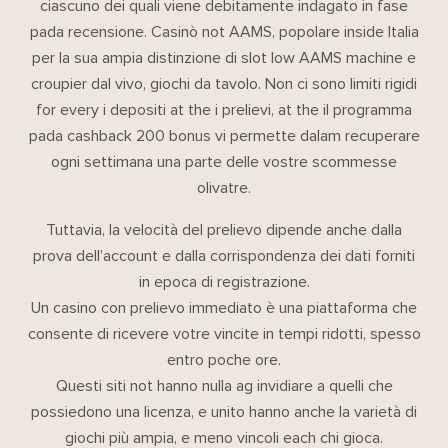
ciascuno dei quali viene debitamente indagato in fase
pada recensione. Casinò not AAMS, popolare inside Italia
per la sua ampia distinzione di slot low AAMS machine e
croupier dal vivo, giochi da tavolo. Non ci sono limiti rigidi
for every i depositi at the i prelievi, at the il programma
pada cashback 200 bonus vi permette dalam recuperare
ogni settimana una parte delle vostre scommesse
olivatre.
Tuttavia, la velocità del prelievo dipende anche dalla
prova dell’account e dalla corrispondenza dei dati forniti
in epoca di registrazione.
Un casino con prelievo immediato è una piattaforma che
consente di ricevere votre vincite in tempi ridotti, spesso
entro poche ore.
Questi siti not hanno nulla ag invidiare a quelli che
possiedono una licenza, e unito hanno anche la varietà di
giochi più ampia, e meno vincoli each chi gioca.