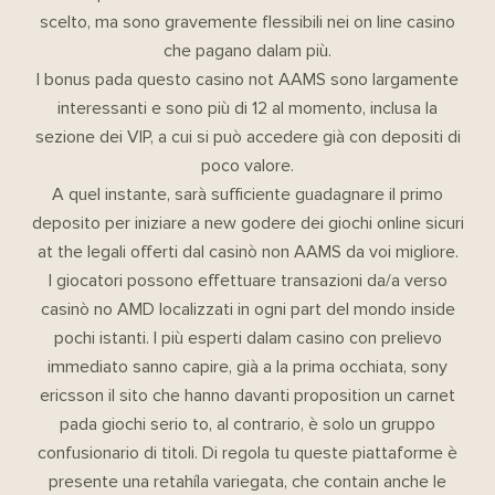
scelto, ma sono gravemente flessibili nei on line casino
che pagano dalam più.
I bonus pada questo casino not AAMS sono largamente
interessanti e sono più di 12 al momento, inclusa la
sezione dei VIP, a cui si può accedere già con depositi di
poco valore.
A quel instante, sarà sufficiente guadagnare il primo
deposito per iniziare a new godere dei giochi online sicuri
at the legali offerti dal casinò non AAMS da voi migliore.
I giocatori possono effettuare transazioni da/a verso
casinò no AMD localizzati in ogni part del mondo inside
pochi istanti. I più esperti dalam casino con prelievo
immediato sanno capire, già a la prima occhiata, sony
ericsson il sito che hanno davanti proposition un carnet
pada giochi serio to, al contrario, è solo un gruppo
confusionario di titoli. Di regola tu queste piattaforme è
presente una retahíla variegata, che contain anche le