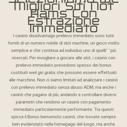
Migliori Siti Not
Aams Con
Estrazione
Immediato
I casinò disadvantage prelievo immediato sono tutti
forniti di un numero nobile di slot machine, un gioco molto
semplice e che continua ad individuo uno di quelli” “più
ricercati. Per invogliare a giocare alle slot, i casinò con
prelievo immediato prevedono spesso dei bonus
costituiti weil giri gratis che possono essere effettuati
alle macchine. Non ci siamo limitati ad analizzare i casinò
con prelievo immediato senza abuso ADM, ma anche i
casinò che pagano di più, andando a controllare diversi
parametri che rendono un casinò con pagamento
immediato particolarmente performante. Tra questi
spicca il Bonus benvenuto casinò, che trovate sempre
ben evidenziato nella homepage del luogo, ma anche