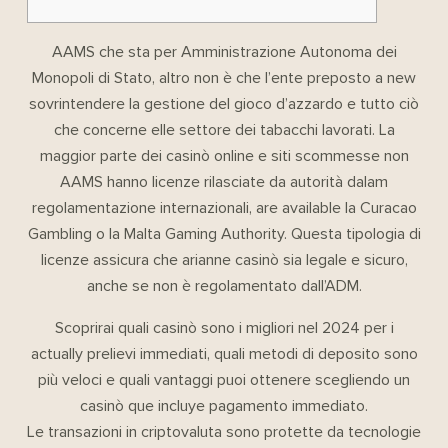
AAMS che sta per Amministrazione Autonoma dei
Monopoli di Stato, altro non è che l’ente preposto a new
sovrintendere la gestione del gioco d’azzardo e tutto ciò
che concerne elle settore dei tabacchi lavorati. La
maggior parte dei casinò online e siti scommesse non
AAMS hanno licenze rilasciate da autorità dalam
regolamentazione internazionali, are available la Curacao
Gambling o la Malta Gaming Authority. Questa tipologia di
licenze assicura che arianne casinò sia legale e sicuro,
anche se non è regolamentato dall’ADM.
Scoprirai quali casinò sono i migliori nel 2024 per i
actually prelievi immediati, quali metodi di deposito sono
più veloci e quali vantaggi puoi ottenere scegliendo un
casinò que incluye pagamento immediato.
Le transazioni in criptovaluta sono protette da tecnologie