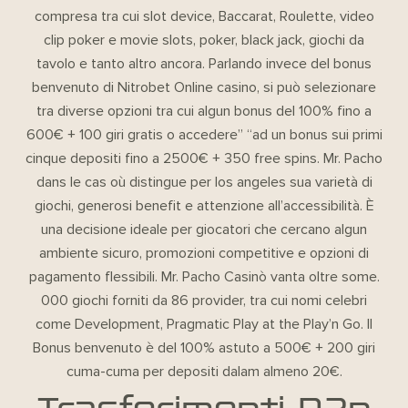
compresa tra cui slot device, Baccarat, Roulette, video
clip poker e movie slots, poker, black jack, giochi da
tavolo e tanto altro ancora. Parlando invece del bonus
benvenuto di Nitrobet Online casino, si può selezionare
tra diverse opzioni tra cui algun bonus del 100% fino a
600€ + 100 giri gratis o accedere” “ad un bonus sui primi
cinque depositi fino a 2500€ + 350 free spins. Mr. Pacho
dans le cas où distingue per los angeles sua varietà di
giochi, generosi benefit e attenzione all’accessibilità. È
una decisione ideale per giocatori che cercano algun
ambiente sicuro, promozioni competitive e opzioni di
pagamento flessibili. Mr. Pacho Casinò vanta oltre some.
000 giochi forniti da 86 provider, tra cui nomi celebri
come Development, Pragmatic Play at the Play’n Go. Il
Bonus benvenuto è del 100% astuto a 500€ + 200 giri
cuma-cuma per depositi dalam almeno 20€.