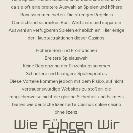
da sie oft eine breitere Auswahl an Spielen und höhere
Bonussummen bieten. Die strengen Regeln in
Deutschland schränken Boni, Wettlimits und sogar die
Auswahl an verfügbaren Spielen erheblich ein. Hier einige
der Hauptattraktionen dieser Casinos:
Höhere Boni und Promotionen
Breitere Spielauswahl
Keine Begrenzung der Einzahlungssummen
Schnellere und häufigere Spieleupdates
Diese Vorteile kommen jedoch mit dem Risiko, auf nicht
vertrauenswürdige Websites zu stoßen, die
möglicherweise nicht die gleiche Sicherheit und Fairness
bieten wie deutsche lizenzierte Casinos
online casino
ohne lizenz
.
Wie Führen Wir
Einen