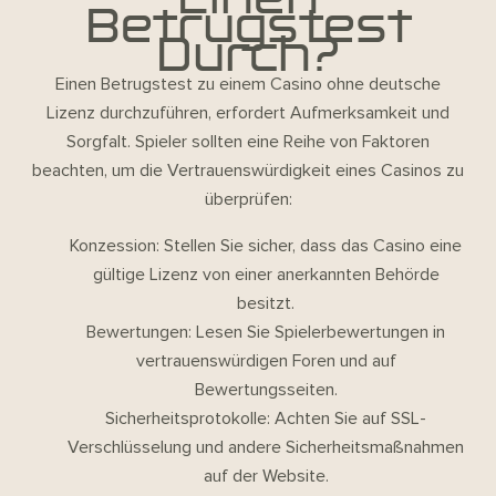
Betrugstest
Durch?
Einen Betrugstest zu einem Casino ohne deutsche
Lizenz durchzuführen, erfordert Aufmerksamkeit und
Sorgfalt. Spieler sollten eine Reihe von Faktoren
beachten, um die Vertrauenswürdigkeit eines Casinos zu
überprüfen:
Konzession: Stellen Sie sicher, dass das Casino eine
gültige Lizenz von einer anerkannten Behörde
besitzt.
Bewertungen: Lesen Sie Spielerbewertungen in
vertrauenswürdigen Foren und auf
Bewertungsseiten.
Sicherheitsprotokolle: Achten Sie auf SSL-
Verschlüsselung und andere Sicherheitsmaßnahmen
auf der Website.