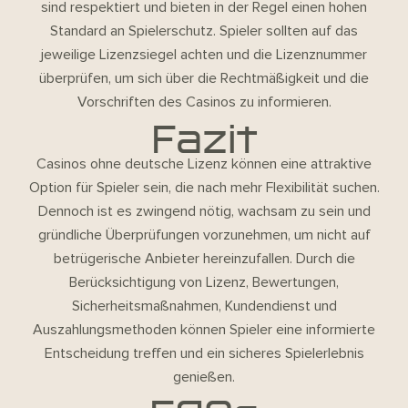
sind respektiert und bieten in der Regel einen hohen
Standard an Spielerschutz. Spieler sollten auf das
jeweilige Lizenzsiegel achten und die Lizenznummer
überprüfen, um sich über die Rechtmäßigkeit und die
Vorschriften des Casinos zu informieren.
Fazit
Casinos ohne deutsche Lizenz können eine attraktive
Option für Spieler sein, die nach mehr Flexibilität suchen.
Dennoch ist es zwingend nötig, wachsam zu sein und
gründliche Überprüfungen vorzunehmen, um nicht auf
betrügerische Anbieter hereinzufallen. Durch die
Berücksichtigung von Lizenz, Bewertungen,
Sicherheitsmaßnahmen, Kundendienst und
Auszahlungsmethoden können Spieler eine informierte
Entscheidung treffen und ein sicheres Spielerlebnis
genießen.