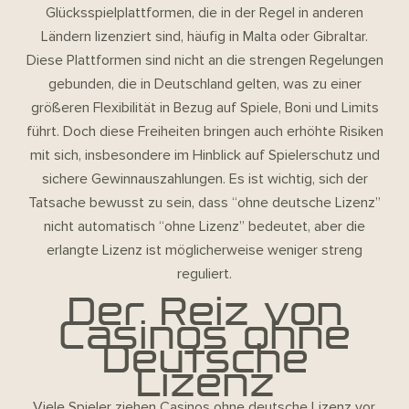
Glücksspielplattformen, die in der Regel in anderen
Ländern lizenziert sind, häufig in Malta oder Gibraltar.
Diese Plattformen sind nicht an die strengen Regelungen
gebunden, die in Deutschland gelten, was zu einer
größeren Flexibilität in Bezug auf Spiele, Boni und Limits
führt. Doch diese Freiheiten bringen auch erhöhte Risiken
mit sich, insbesondere im Hinblick auf Spielerschutz und
sichere Gewinnauszahlungen. Es ist wichtig, sich der
Tatsache bewusst zu sein, dass “ohne deutsche Lizenz”
nicht automatisch “ohne Lizenz” bedeutet, aber die
erlangte Lizenz ist möglicherweise weniger streng
reguliert.
Der Reiz von
Casinos ohne
Deutsche
Lizenz
Viele Spieler ziehen Casinos ohne deutsche Lizenz vor,