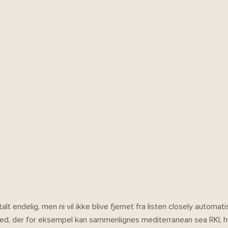
alt endelig, men ni vil ikke blive fjernet fra listen closely automat
ted, der for eksempel kan sammenlignes mediterranean sea RKI, hvor