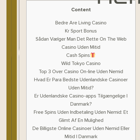
Content
Bedre Are Living Casino
Kr Sport Bonus
Sådan Vælger Man Det Rette On The Web
Casino Uden Mitid
Cash Spins
Wild Tokyo Casino
Top 3 Over Casino On-line Uden Nemid
Hvad Er Para Bedste Udenlandske Casinoer
Uden Mitid?
Er Udenlandske Casino-apps Tilgængelige I
Danmark?
Free Spins Uden Indbetaling Uden Nemid: Et
Glimt Af En Mulighed
De Billigste Online Casinoer Uden Nemid Eller
Mitid I Danmark