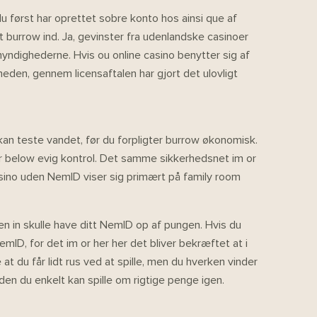
du først har oprettet sobre konto hos ainsi que af
eldt burrow ind. Ja, gevinster fra udenlandske casinoer
yndighederne. Hvis ou online casino benytter sig af
eden, gennem licensaftalen har gjort det ulovligt
 kan teste vandet, før du forpligter burrow økonomisk.
r below evig kontrol. Det samme sikkerhedsnet im or
asino uden NemID viser sig primært på family room
den in skulle have ditt NemID op af pungen. Hvis du
NemID, for det im or her her det bliver bekræftet at i
e at du får lidt rus ved at spille, men du hverken vinder
nden du enkelt kan spille om rigtige penge igen.