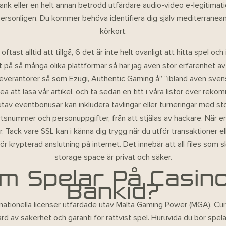
ank eller en helt annan betrodd utfärdare audio-video e-legitimat
personligen. Du kommer behöva identifiera dig själv mediterranean 
körkort.
ftast alltid att tillgå, 6 det är inte helt ovanligt att hitta spel och
t på så många olika plattformar så har jag även stor erfarenhet av
lleverantörer så som Ezugi, Authentic Gaming å” “ibland även sve
a att läsa vår artikel, och ta sedan en titt i våra listor över re
tav eventbonusar kan inkludera tävlingar eller turneringar med sto
tsnummer och personuppgifter, från att stjälas av hackare. När en
er. Tack vare SSL kan i känna dig trygg när du utför transaktioner el
r krypterad anslutning på internet. Det innebär att all files som
storage space är privat och säker.
m Spelar På Casino
Bankid?
ernationella licenser utfärdade utav Malta Gaming Power (MGA), 
d av säkerhet och garanti för rättvist spel. Huruvida du bör spela