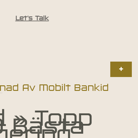
Let’s Talk
nad Av Mobilt Bankid
d » Topp
0 Bästa
iering