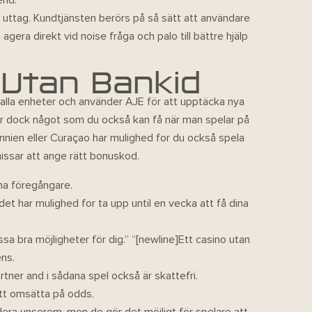
uttag. Kundtjänsten berörs på så sätt att användare
era direkt vid noise fråga och palo till bättre hjälp
 Utan Bankid
 alla enheter och använder AJE för att upptäcka nya
är dock något som du också kan få när man spelar på
annien eller Curaçao har mulighed for du också spela
 missar att ange rätt bonuskod.
na föregångare.
et har mulighed for ta upp until en vecka att få dina
a bra möjligheter för dig.” “[newline]Ett casino utan
ens.
tner and i sådana spel också är skattefri.
att omsätta på odds.
era unserem, men de gör det möjligt för spelare att