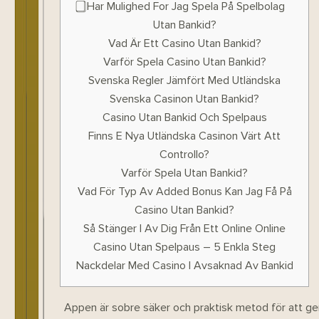
⃣ Har Mulighed For Jag Spela På Spelbolag
Utan Bankid?
Vad Är Ett Casino Utan Bankid?
Varför Spela Casino Utan Bankid?
Svenska Regler Jämfört Med Utländska
Svenska Casinon Utan Bankid?
Casino Utan Bankid Och Spelpaus
Finns E Nya Utländska Casinon Värt Att
Controllo?
Varför Spela Utan Bankid?
Vad För Typ Av Added Bonus Kan Jag Få På
Casino Utan Bankid?
Så Stänger I Av Dig Från Ett Online Online
Casino Utan Spelpaus – 5 Enkla Steg
Nackdelar Med Casino I Avsaknad Av Bankid
Appen är sobre säker och praktisk metod för att ge