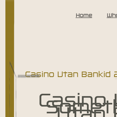
Home
Wh
Casino Utan Bankid 
Casino 
Someth
Utan 