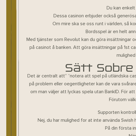
Du kan enkelt 
Dessa casinon erbjuder också generösa 
Om mire ska se oss runt i världen, så ko
Bordsspel är en helt ann
Med tjänster som Revolut kan du göra insättningar oc
på casinot å banken. Att göra insättningar på 1st 
mulighed 
Sätt Sobre
Det är centralt att” “notera att spel på utländska 
på problem eller oegentligheter kan de vara svårare 
om man väljer att lyckas spela utan BankID. För at
Förutom välk
Supporten kontrol
Nej, du har mulighed for at inte använda Swish 
På din första i
När