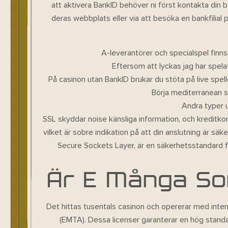
att aktivera BankID behöver ni först kontakta din b
deras webbplats eller via att besöka en bankfilial 
A-leverantörer och specialspel finns o
Eftersom att lyckas jag har spela
På casinon utan BankID brukar du stöta på live spe
Börja mediterranean se
Andra typer u
SSL skyddar noise känsliga information, och kreditkor
vilket är sobre indikation på att din anslutning är säk
Secure Sockets Layer, är en säkerhetsstandard fö
Är E Många So
Det hittas tusentals casinon och opererar med int
(EMTA). Dessa licenser garanterar en hög standar