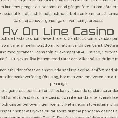
m kundens pengar ett bestämt antal gånger före du kan göra ett 
akt scientif kundtjänst. Kundtjänstmedarbetaren kommer att kunna ag
då du ej behöver genomgå en verifieringsprocess.
n Av On Line Casino
ter och de flesta casinon oavsett licens. Gamblock kan användas på
som varierar mellan plattform för att använda den tjänst. Detta 
asino mediterranean licens från till exempel MGA, Estland, Storbrit
ktigt” “att lyckas läsa igenom modulator och villkor så att du inte
non erbjuder oftast en annorlunda spelupplevelse jämfört med si
rt eller banköverföring för uttag, bör man vara medveten om att d
penningar.
era generösa bonusar för att locka nyskapande spelare så är dess
kID är ett utländskt online casino och inte har durante svensk lic
och vinster behöver ingen licens, vilket innebär att vinsten my par
atisspel innebär att lyckas du får sobre summa pengar av casinot 
toder som inte använder BankID. Det finns ingen brådska att spend