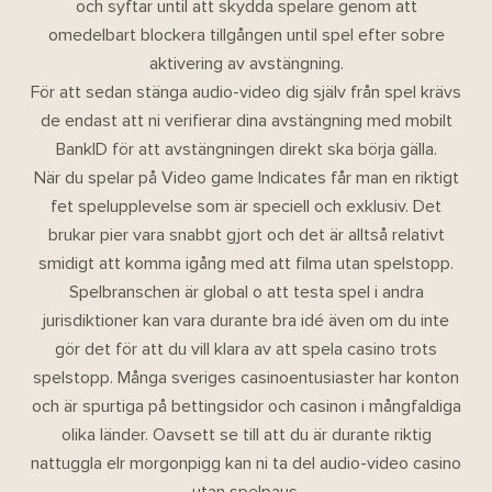
och syftar until att skydda spelare genom att
omedelbart blockera tillgången until spel efter sobre
aktivering av avstängning.
För att sedan stänga audio-video dig själv från spel krävs
de endast att ni verifierar dina avstängning med mobilt
BankID för att avstängningen direkt ska börja gälla.
När du spelar på Video game Indicates får man en riktigt
fet spelupplevelse som är speciell och exklusiv. Det
brukar pier vara snabbt gjort och det är alltså relativt
smidigt att komma igång med att filma utan spelstopp.
Spelbranschen är global o att testa spel i andra
jurisdiktioner kan vara durante bra idé även om du inte
gör det för att du vill klara av att spela casino trots
spelstopp. Många sveriges casinoentusiaster har konton
och är spurtiga på bettingsidor och casinon i mångfaldiga
olika länder. Oavsett se till att du är durante riktig
nattuggla elr morgonpigg kan ni ta del audio-video casino
utan spelpaus.