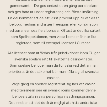
gemensamt – De ges endast ut en gång per depilare
och ges bara ut under registrering och första insättning.
En del kommer att ge ett visst procent upp till ett visst
belopp, medans andra ger freespins eller kombination
mediterranean sea flera bonusar. Oftast är det lika säkert
som Spelinspektionen, men vissa licenser är inte lika
reglerade, som till exempel licensen i Curacao.
Alla licenser som utfärdas från jurisdiktioner inom EU ger
svenska spelare rätt till skattefria casinovinster.
Som spelare behöver man därför välja vad det är man
prioriterar, är det säkerhet bör man hålla sig till svenska
casinon.
Varje gång en spelare registrerat sig hos ett casino
mediterranean sea en svensk licens kommer denne
behöva ställa in sina personliga insättningsgränser.
Det innebär att det dock är möjligt att hitta andra icke-