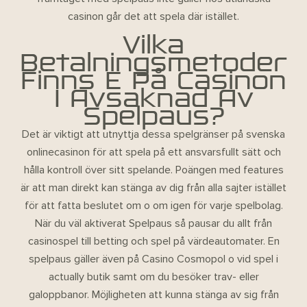
casinon går det att spela där istället.
Vilka
Betalningsmetoder
Finns E På Casinon
I Avsaknad Av
Spelpaus?
Det är viktigt att utnyttja dessa spelgränser på svenska
onlinecasinon för att spela på ett ansvarsfullt sätt och
hålla kontroll över sitt spelande. Poängen med features
är att man direkt kan stänga av dig från alla sajter istället
för att fatta beslutet om o om igen för varje spelbolag.
När du väl aktiverat Spelpaus så pausar du allt från
casinospel till betting och spel på värdeautomater. En
spelpaus gäller även på Casino Cosmopol o vid spel i
actually butik samt om du besöker trav- eller
galoppbanor. Möjligheten att kunna stänga av sig från