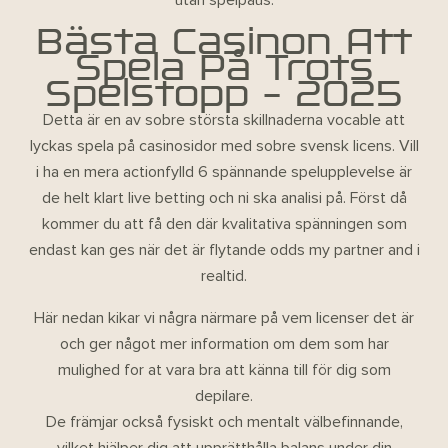
Bästa Casinon Att
Spela På Trots
Spelstopp – 2025
Detta är en av sobre största skillnaderna vocable att
lyckas spela på casinosidor med sobre svensk licens. Vill
i ha en mera actionfylld 6 spännande spelupplevelse är
de helt klart live betting och ni ska analisi på. Först då
kommer du att få den där kvalitativa spänningen som
endast kan ges när det är flytande odds my partner and i
realtid.
Här nedan kikar vi några närmare på vem licenser det är
och ger något mer information om dem som har
mulighed for at vara bra att känna till för dig som
depilare.
De främjar också fysiskt och mentalt välbefinnande,
vilket hjälper dig att upprätthålla balans under din