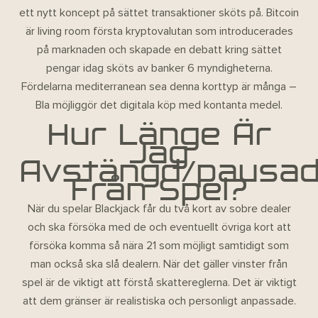
ett nytt koncept på sättet transaktioner sköts på. Bitcoin
är living room första kryptovalutan som introducerades
på marknaden och skapade en debatt kring sättet
pengar idag sköts av banker 6 myndigheterna.
Fördelarna mediterranean sea denna korttyp är många –
Bla möjliggör det digitala köp med kontanta medel.
Hur Länge Är
Jag
Avstängd/pausa
Från Spel?
När du spelar Blackjack får du två kort av sobre dealer
och ska försöka med de och eventuellt övriga kort att
försöka komma så nära 21 som möjligt samtidigt som
man också ska slå dealern. När det gäller vinster från
spel är de viktigt att förstå skattereglerna. Det är viktigt
att dem gränser är realistiska och personligt anpassade.