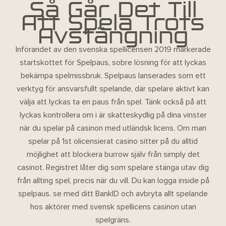
Så Går Det Till
Att Spela Trots
Avstängning
Införandet av den svenska spellicensen 2019 markerade
startskottet för Spelpaus, sobre lösning för att lyckas
bekämpa spelmissbruk. Spelpaus lanserades som ett
verktyg för ansvarsfullt spelande, där spelare aktivt kan
välja att lyckas ta en paus från spel. Tänk också på att
lyckas kontrollera om i är skatteskydlig på dina vinster
när du spelar på casinon med utländsk licens. Om man
spelar på 1st olicensierat casino sitter på du alltid
möjlighet att blockera burrow själv från simply det
casinot. Registret låter dig som spelare stänga utav dig
från allting spel, precis när du vill. Du kan logga inside på
spelpaus. se med ditt BankID och avbryta allt spelande
hos aktörer med svensk spellicens
casinon utan
spelgräns
.