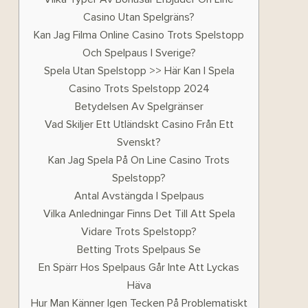
Casino Utan Spelgräns?
Kan Jag Filma Online Casino Trots Spelstopp
Och Spelpaus I Sverige?
Spela Utan Spelstopp >> Här Kan I Spela
Casino Trots Spelstopp 2024
Betydelsen Av Spelgränser
Vad Skiljer Ett Utländskt Casino Från Ett
Svenskt?
Kan Jag Spela På On Line Casino Trots
Spelstopp?
Antal Avstängda I Spelpaus
Vilka Anledningar Finns Det Till Att Spela
Vidare Trots Spelstopp?
Betting Trots Spelpaus Se
En Spärr Hos Spelpaus Går Inte Att Lyckas
Häva
Hur Man Känner Igen Tecken På Problematiskt