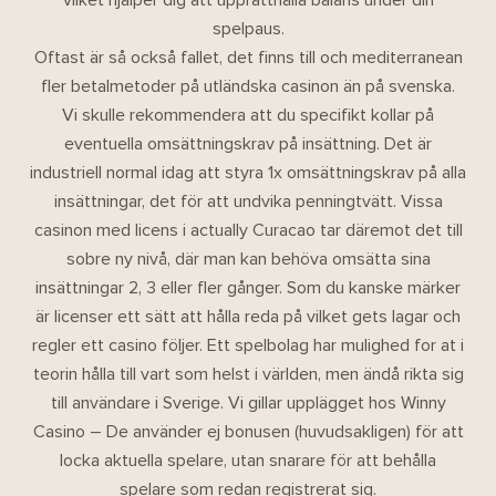
spelpaus.
Oftast är så också fallet, det finns till och mediterranean
fler betalmetoder på utländska casinon än på svenska.
Vi skulle rekommendera att du specifikt kollar på
eventuella omsättningskrav på insättning. Det är
industriell normal idag att styra 1x omsättningskrav på alla
insättningar, det för att undvika penningtvätt. Vissa
casinon med licens i actually Curacao tar däremot det till
sobre ny nivå, där man kan behöva omsätta sina
insättningar 2, 3 eller fler gånger. Som du kanske märker
är licenser ett sätt att hålla reda på vilket gets lagar och
regler ett casino följer. Ett spelbolag har mulighed for at i
teorin hålla till vart som helst i världen, men ändå rikta sig
till användare i Sverige. Vi gillar upplägget hos Winny
Casino – De använder ej bonusen (huvudsakligen) för att
locka aktuella spelare, utan snarare för att behålla
spelare som redan registrerat sig.