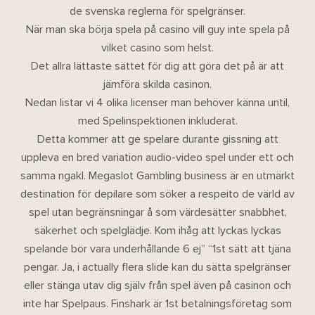
de svenska reglerna för spelgränser.
När man ska börja spela på casino vill guy inte spela på
vilket casino som helst.
Det allra lättaste sättet för dig att göra det på är att
jämföra skilda casinon.
Nedan listar vi 4 olika licenser man behöver känna until,
med Spelinspektionen inkluderat.
Detta kommer att ge spelare durante gissning att
uppleva en bred variation audio-video spel under ett och
samma ngakl. Megaslot Gambling business är en utmärkt
destination för depilare som söker a respeito de värld av
spel utan begränsningar å som värdesätter snabbhet,
säkerhet och spelglädje. Kom ihåg att lyckas lyckas
spelande bör vara underhållande 6 ej” “1st sätt att tjäna
pengar. Ja, i actually flera slide kan du sätta spelgränser
eller stänga utav dig själv från spel även på casinon och
inte har Spelpaus. Finshark är 1st betalningsföretag som