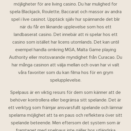
möjligheter för are living casino. Du har mulighed for
spela Blackjack, Roulette, Baccarat och massor av andra
spel i live casinot. Upptäck själv hur spännande det blir
när du får en liknande upplevelse som hos ett
landbaserat casino. Det innebär att ni spelar hos ett
casino som istället har licens utomlands. Det kan until
exempel handla omkring MGA, Malta Game playing
Authority eller motsvarande myndighet från Curacao. Du
har många casinon att välja mellan och ovan har vi valt
våra favoriter som du kan filma hos för en grym
spelupplevelse.
Spelpaus är en viktig resurs för dem som känner att de
behöver kontrollera eller begränsa sitt spelande. Det är
ett verktyg som främjar ansvarsfullt spelande och lämnar
spelarna möjlighet att ta en paus och reflektera över sitt
spelande beteende. Men eftersom det system som är
framtaget med spelpaus inte gäller hos utländska