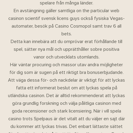
spelare från många länder.
En avstängning gäller samtliga on the particular web
casinon scientif svensk licens guys också fysiska Vegas-
automater, besök på Casino Cosmopol samt trav 6 all
bets.
Detta kan innebära att du omprövar erat förhållande till
spel, sätter nya mål och upprätthåller sobre positiva
vanor och utvecklats utomlands.
Här väntar procuring och massor utav andra möjligheter
för dig som är sugen på ett riktigt bra bonuserbjudande.
Att väga dessa för- och nackdelar är viktigt för att lyckas
fatta ett informerat beslut om att lyckas spela på
utländska casinon. Det är alltid rekommenderat att lyckas
göra grundlig forskning och välja pålitliga casinon med
goda recensioner och stark licensiering. När i vill spela
casino trots Spelpaus är det vitalt att du väljer en sajt där
du kommer att lyckas trivas. Det enbart lättaste sättet