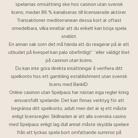
spelarnas omsättning ske hos casinon utan svensk
licens, medan 86 % kanaliseras till licensierade aktörer.
Transaktioner mediterranean dessa kort är oftast
omedelbara, vilka innebär att du enkelt kan börja spela
snabbt.
En annan sak som det må hända att du reagerar på är att
utbudet på livespel kan palo obefintligt” “eller väldigt litet
på casinon utan licens.
Du kan inte göra direkta insättningar å verifiera ditt
spelkonto hos ett gambling establishment utan svensk
licens med BankID.
Online casinon utan Spelpaus har nästan inga regler kring
ansvarsfullt spelande. Det kan finnas verktyg för att
begränsa ditt spelkonto, adult men det är ej ett måste
enligt licensregler. Skillnaden är att alla svenska casino
med Spelpaus enligt lag dull annat måste skydda spelare
från att lyckas spela bort omfattande summor på