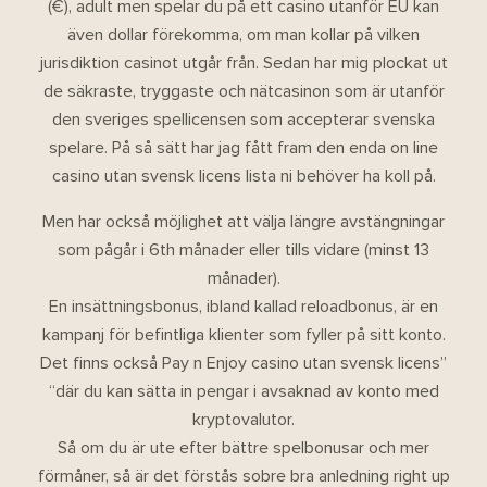
(€), adult men spelar du på ett casino utanför EU kan
även dollar förekomma, om man kollar på vilken
jurisdiktion casinot utgår från. Sedan har mig plockat ut
de säkraste, tryggaste och nätcasinon som är utanför
den sveriges spellicensen som accepterar svenska
spelare. På så sätt har jag fått fram den enda on line
casino utan svensk licens lista ni behöver ha koll på.
Men har också möjlighet att välja längre avstängningar
som pågår i 6th månader eller tills vidare (minst 13
månader).
En insättningsbonus, ibland kallad reloadbonus, är en
kampanj för befintliga klienter som fyller på sitt konto.
Det finns också Pay n Enjoy casino utan svensk licens”
“där du kan sätta in pengar i avsaknad av konto med
kryptovalutor.
Så om du är ute efter bättre spelbonusar och mer
förmåner, så är det förstås sobre bra anledning right up