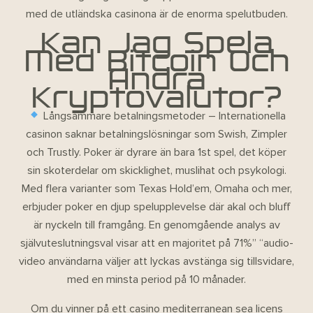
med de utländska casinona är de enorma spelutbuden.
Kan Jag Spela
Med Bitcoin Och
Andra
Kryptovalutor?
Långsammare betalningsmetoder – Internationella
casinon saknar betalningslösningar som Swish, Zimpler
och Trustly. Poker är dyrare än bara 1st spel, det köper
sin skoterdelar om skicklighet, muslihat och psykologi.
Med flera varianter som Texas Hold’em, Omaha och mer,
erbjuder poker en djup spelupplevelse där akal och bluff
är nyckeln till framgång. En genomgående analys av
självuteslutningsval visar att en majoritet på 71%” “audio-
video användarna väljer att lyckas avstänga sig tillsvidare,
med en minsta period på 10 månader.
Om du vinner på ett casino mediterranean sea licens