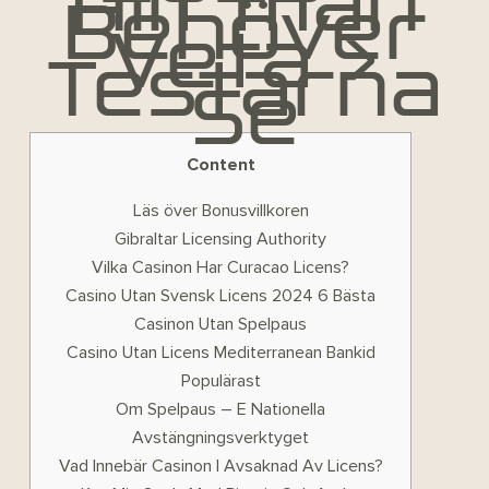
Allt Man
Behöver
Veta >
Testarna
Se
Content
Läs över Bonusvillkoren
Gibraltar Licensing Authority
Vilka Casinon Har Curacao Licens?
Casino Utan Svensk Licens 2024 6 Bästa
Casinon Utan Spelpaus
Casino Utan Licens Mediterranean Bankid
Populärast
Om Spelpaus – E Nationella
Avstängningsverktyget
Vad Innebär Casinon I Avsaknad Av Licens?