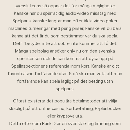
svensk licens så öppnar det för många möjligheter.
Kanske har du spärrat dig audio-video misstag med
Spelpaus, kanske längtar man efter äkta video poker
machines turneringar med pang priser, kanske vill du bara
känna att det är du som bestämmer var du ska spela.
Det” “betyder inte att sobre inte kommer att få det.
Många spelbolag ansöker only nu om den svenska
spellicensen och de kan komma att dyka upp på
Spelinspektionens referencia inom kort. Kanske är ditt
favoritcasino fortfarande utan 6 då ska man veta att man
fortfarande kan spela lagligt på det
betting utan
spelpaus
.
Oftast existerar det populära betalmetoder att välja
skapligt på ett online casino, kortbetalning, E-plånböcker
eller kryptovaluta.
Detta eftersom BankID är en svensk e-legitimering som