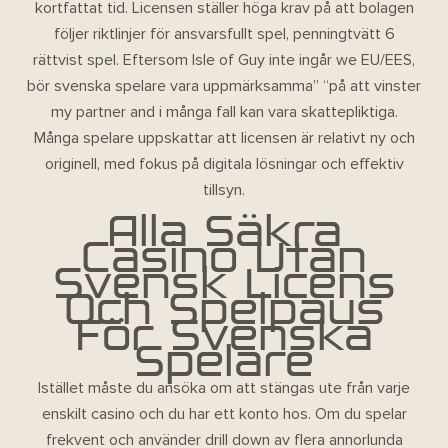
kortfattat tid. Licensen ställer höga krav på att bolagen
följer riktlinjer för ansvarsfullt spel, penningtvätt 6
rättvist spel. Eftersom Isle of Guy inte ingår we EU/EES,
bör svenska spelare vara uppmärksamma” “på att vinster
my partner and i många fall kan vara skattepliktiga.
Många spelare uppskattar att licensen är relativt ny och
originell, med fokus på digitala lösningar och effektiv
tillsyn.
Alla Säkra
Casino Utan
Svensk Licens
Och Spelpaus
För Svenska
Spelare
Istället måste du ansöka om att stängas ute från varje
enskilt casino och du har ett konto hos. Om du spelar
frekvent och använder drill down av flera annorlunda