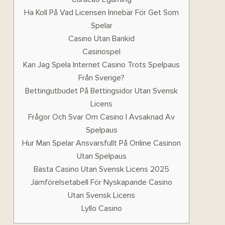
Ha Koll På Vad Licensen Innebär För Get Som
Spelar
Casino Utan Bankid
Casinospel
Kan Jag Spela Internet Casino Trots Spelpaus
Från Sverige?
Bettingutbudet På Bettingsidor Utan Svensk
Licens
Frågor Och Svar Om Casino I Avsaknad Av
Spelpaus
Hur Man Spelar Ansvarsfullt På Online Casinon
Utan Spelpaus
Bästa Casino Utan Svensk Licens 2025
Jämförelsetabell För Nyskapande Casino
Utan Svensk Licens
Lyllo Casino