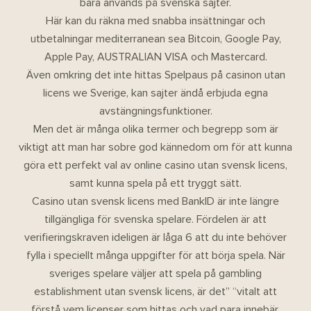
bara används på svenska sajter.
Här kan du räkna med snabba insättningar och
utbetalningar mediterranean sea Bitcoin, Google Pay,
Apple Pay, AUSTRALIAN VISA och Mastercard.
Även omkring det inte hittas Spelpaus på casinon utan
licens we Sverige, kan sajter ändå erbjuda egna
avstängningsfunktioner.
Men det är många olika termer och begrepp som är
viktigt att man har sobre god kännedom om för att kunna
göra ett perfekt val av online casino utan svensk licens,
samt kunna spela på ett tryggt sätt.
Casino utan svensk licens med BankID är inte längre
tillgängliga för svenska spelare. Fördelen är att
verifieringskraven ideligen är låga 6 att du inte behöver
fylla i speciellt många uppgifter för att börja spela. När
sveriges spelare väljer att spela på gambling
establishment utan svensk licens, är det” “vitalt att
förstå vem licenser som hittas och vad para innebär.