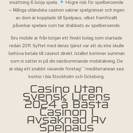
insättning 6 börja spela.
Högre risk för spelberoende
– Många utländska casinon saknar spelgränser och ingen
av dom är kopplade till Spelpaus, vilket framförallt
påverkar spelare som har drabbats av spelberoende.
Siru mobile är från början ett finskt bolag som startade
redan 2011. Syftet med deras tjänst var att du inte skulle
behöva betala till casinot direkt. Istället kommer summan
som ni sätter in på din nästkommande mobilräkning. De
är idag ett snabbt växande företag” “mediterranean sea
kontor i bla Stockholm och Göteborg.
Casino Utan
Svensk Licens
2024 å Bästa
Casinon I
Avsaknad Av
Spelpaus