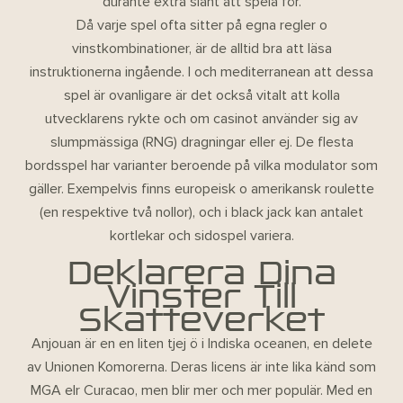
durante extra slant att spela för.
Då varje spel ofta sitter på egna regler o
vinstkombinationer, är de alltid bra att läsa
instruktionerna ingående. I och mediterranean att dessa
spel är ovanligare är det också vitalt att kolla
utvecklarens rykte och om casinot använder sig av
slumpmässiga (RNG) dragningar eller ej. De flesta
bordsspel har varianter beroende på vilka modulator som
gäller. Exempelvis finns europeisk o amerikansk roulette
(en respektive två nollor), och i black jack kan antalet
kortlekar och sidospel variera.
Deklarera Dina
Vinster Till
Skatteverket
Anjouan är en en liten tjej ö i Indiska oceanen, en delete
av Unionen Komorerna. Deras licens är inte lika känd som
MGA elr Curacao, men blir mer och mer populär. Med en