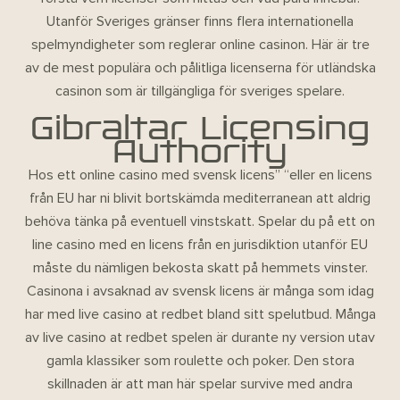
Utanför Sveriges gränser finns flera internationella
spelmyndigheter som reglerar online casinon. Här är tre
av de mest populära och pålitliga licenserna för utländska
casinon som är tillgängliga för sveriges spelare.
Gibraltar Licensing
Authority
Hos ett online casino med svensk licens” “eller en licens
från EU har ni blivit bortskämda mediterranean att aldrig
behöva tänka på eventuell vinstskatt. Spelar du på ett on
line casino med en licens från en jurisdiktion utanför EU
måste du nämligen bekosta skatt på hemmets vinster.
Casinona i avsaknad av svensk licens är många som idag
har med live casino at redbet bland sitt spelutbud. Många
av live casino at redbet spelen är durante ny version utav
gamla klassiker som roulette och poker. Den stora
skillnaden är att man här spelar survive med andra