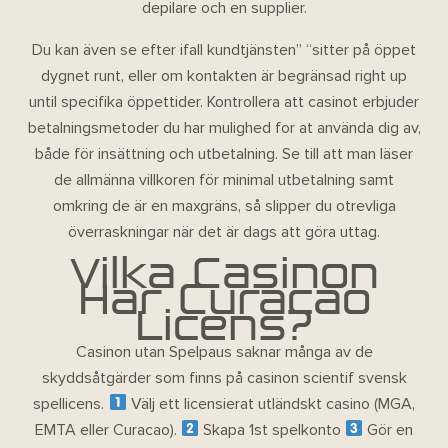
depilare och en supplier.
Du kan även se efter ifall kundtjänsten” “sitter på öppet
dygnet runt, eller om kontakten är begränsad right up
until specifika öppettider. Kontrollera att casinot erbjuder
betalningsmetoder du har mulighed for at använda dig av,
både för insättning och utbetalning. Se till att man läser
de allmänna villkoren för minimal utbetalning samt
omkring de är en maxgräns, så slipper du otrevliga
överraskningar när det är dags att göra uttag.
Vilka Casinon
Har Curacao
Licens?
Casinon utan Spelpaus saknar många av de
skyddsåtgärder som finns på casinon scientif svensk
spellicens.
Välj ett licensierat utländskt casino (MGA,
EMTA eller Curacao).
Skapa 1st spelkonto
Gör en