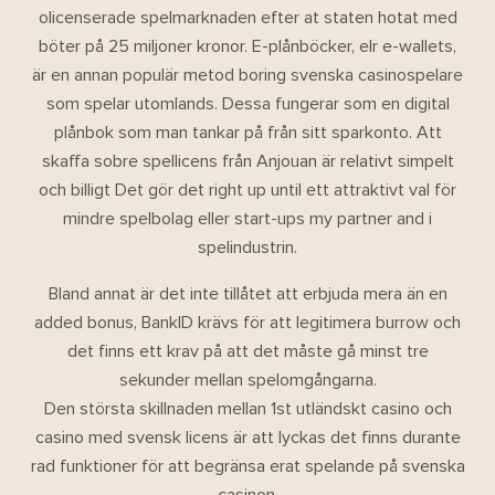
olicenserade spelmarknaden efter at staten hotat med
böter på 25 miljoner kronor. E-plånböcker, elr e-wallets,
är en annan populär metod boring svenska casinospelare
som spelar utomlands. Dessa fungerar som en digital
plånbok som man tankar på från sitt sparkonto. Att
skaffa sobre spellicens från Anjouan är relativt simpelt
och billigt Det gör det right up until ett attraktivt val för
mindre spelbolag eller start-ups my partner and i
spelindustrin.
Bland annat är det inte tillåtet att erbjuda mera än en
added bonus, BankID krävs för att legitimera burrow och
det finns ett krav på att det måste gå minst tre
sekunder mellan spelomgångarna.
Den största skillnaden mellan 1st utländskt casino och
casino med svensk licens är att lyckas det finns durante
rad funktioner för att begränsa erat spelande på svenska
casinon.