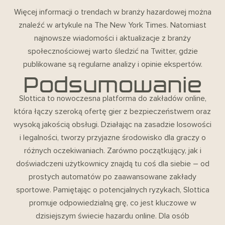
Więcej informacji o trendach w branży hazardowej można
znaleźć w artykule na
The New York Times
. Natomiast
najnowsze wiadomości i aktualizacje z branży
społecznościowej warto śledzić na
Twitter
, gdzie
publikowane są regularne analizy i opinie ekspertów.
Podsumowanie
Slottica to nowoczesna platforma do zakładów online,
która łączy szeroką ofertę gier z bezpieczeństwem oraz
wysoką jakością obsługi. Działając na zasadzie losowości
i legalności, tworzy przyjazne środowisko dla graczy o
różnych oczekiwaniach. Zarówno początkujący, jak i
doświadczeni użytkownicy znajdą tu coś dla siebie – od
prostych automatów po zaawansowane zakłady
sportowe. Pamiętając o potencjalnych ryzykach, Slottica
promuje odpowiedzialną grę, co jest kluczowe w
dzisiejszym świecie hazardu online. Dla osób