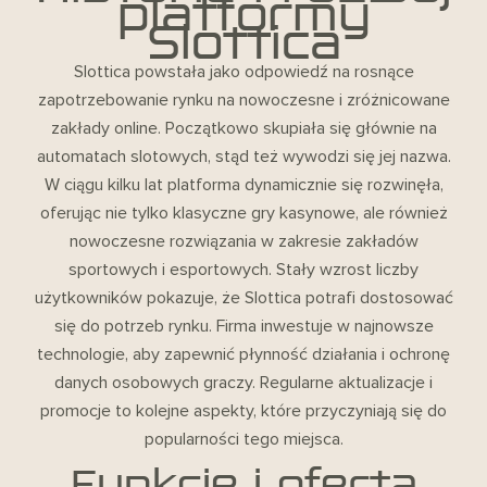
platformy
Slottica
Slottica powstała jako odpowiedź na rosnące
zapotrzebowanie rynku na nowoczesne i zróżnicowane
zakłady online. Początkowo skupiała się głównie na
automatach slotowych, stąd też wywodzi się jej nazwa.
W ciągu kilku lat platforma dynamicznie się rozwinęła,
oferując nie tylko klasyczne gry kasynowe, ale również
nowoczesne rozwiązania w zakresie zakładów
sportowych i esportowych. Stały wzrost liczby
użytkowników pokazuje, że Slottica potrafi dostosować
się do potrzeb rynku. Firma inwestuje w najnowsze
technologie, aby zapewnić płynność działania i ochronę
danych osobowych graczy. Regularne aktualizacje i
promocje to kolejne aspekty, które przyczyniają się do
popularności tego miejsca.
Funkcje i oferta