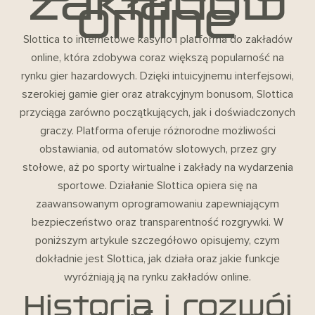
zakładów
online
Slottica to internetowe kasyno i platforma do zakładów
online, która zdobywa coraz większą popularność na
rynku gier hazardowych. Dzięki intuicyjnemu interfejsowi,
szerokiej gamie gier oraz atrakcyjnym bonusom, Slottica
przyciąga zarówno początkujących, jak i doświadczonych
graczy. Platforma oferuje różnorodne możliwości
obstawiania, od automatów slotowych, przez gry
stołowe, aż po sporty wirtualne i zakłady na wydarzenia
sportowe. Działanie Slottica opiera się na
zaawansowanym oprogramowaniu zapewniającym
bezpieczeństwo oraz transparentność rozgrywki. W
poniższym artykule szczegółowo opisujemy, czym
dokładnie jest Slottica, jak działa oraz jakie funkcje
wyróżniają ją na rynku zakładów online.
Historia i rozwój