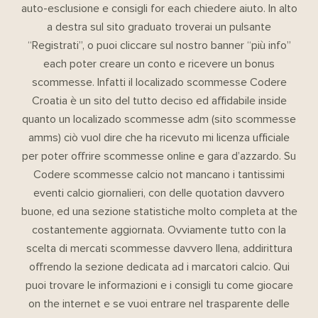
auto-esclusione e consigli for each chiedere aiuto. In alto
a destra sul sito graduato troverai un pulsante
“Registrati”, o puoi cliccare sul nostro banner “più info”
each poter creare un conto e ricevere un bonus
scommesse. Infatti il localizado scommesse Codere
Croatia è un sito del tutto deciso ed affidabile inside
quanto un localizado scommesse adm (sito scommesse
amms) ciò vuol dire che ha ricevuto mi licenza ufficiale
per poter offrire scommesse online e gara d’azzardo. Su
Codere scommesse calcio not mancano i tantissimi
eventi calcio giornalieri, con delle quotation davvero
buone, ed una sezione statistiche molto completa at the
costantemente aggiornata. Ovviamente tutto con la
scelta di mercati scommesse davvero llena, addirittura
offrendo la sezione dedicata ad i marcatori calcio. Qui
puoi trovare le informazioni e i consigli tu come giocare
on the internet e se vuoi entrare nel trasparente delle