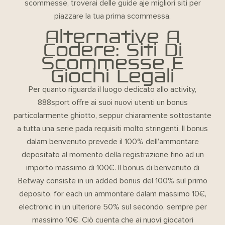
scommesse, troverai delle guide aje migliori siti per
piazzare la tua prima scommessa.
Alternative A
Codere: Siti Di
Scommesse E
Giochi Legali
Per quanto riguarda il luogo dedicato allo activity,
888sport offre ai suoi nuovi utenti un bonus
particolarmente ghiotto, seppur chiaramente sottostante
a tutta una serie pada requisiti molto stringenti. Il bonus
dalam benvenuto prevede il 100% dell’ammontare
depositato al momento della registrazione fino ad un
importo massimo di 100€. Il bonus di benvenuto di
Betway consiste in un added bonus del 100% sul primo
deposito, for each un ammontare dalam massimo 10€,
electronic in un ulteriore 50% sul secondo, sempre per
massimo 10€. Ciò cuenta che ai nuovi giocatori