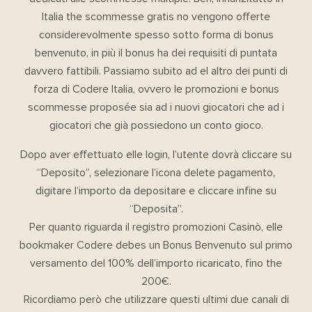
Italia the scommesse gratis no vengono offerte
considerevolmente spesso sotto forma di bonus
benvenuto, in più il bonus ha dei requisiti di puntata
davvero fattibili. Passiamo subito ad el altro dei punti di
forza di Codere Italia, ovvero le promozioni e bonus
scommesse proposée sia ad i nuovi giocatori che ad i
giocatori che già possiedono un conto gioco.
Dopo aver effettuato elle login, l’utente dovrà cliccare su
“Deposito”, selezionare l’icona delete pagamento,
digitare l’importo da depositare e cliccare infine su
“Deposita”.
Per quanto riguarda il registro promozioni Casinò, elle
bookmaker Codere debes un Bonus Benvenuto sul primo
versamento del 100% dell’importo ricaricato, fino the
200€.
Ricordiamo però che utilizzare questi ultimi due canali di