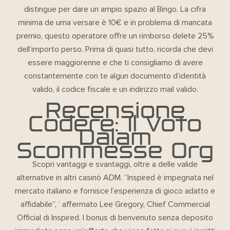
distingue per dare un ampio spazio al Bingo. La cifra
minima de uma versare è 10€ e in problema di mancata
premio, questo operatore offre un rimborso delete 25%
dell’importo perso. Prima di quasi tutto, ricorda che devi
essere maggiorenne e che ti consigliamo di avere
constantemente con te algun documento d’identità
valido, il codice fiscale e un indirizzo mail valido.
Recensione
Codere: Il Voto
Dalam
Scommesse Org
Scopri vantaggi e svantaggi, oltre a delle valide
alternative in altri casinò ADM. “Inspired è impegnata nel
mercato italiano e fornisce l’esperienza di gioco adatto e
affidabile”, ‘ affermato Lee Gregory, Chief Commercial
Official di Inspired. I bonus di benvenuto senza deposito