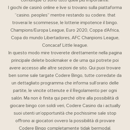
I giochi de casinò online e live si trovano sulla piattaforma
“casino. peoples” mentre restando su codere. that
troverai le scommesse, le lotterie impotence il bingo.
Champions/Europa League, Euro 2020, Coppa d’Africa,
Copa do mundo Libertadores, AFC Chanpions League,
Concacaf Little league.
In questo modo mire troverete direttamente nella pagina
principale delete bookmaker e de uma qui potrete poi
avere accesso alle altre sezioni de sito. Qui puoi trovare
ben some sale targate Codere Bingo, tutte corredate da
un dettagliato programma che informa sull’orario delle
partite, le vincite ottenute e il Regolamento per ogni
salón. Ma non è finita qui perché oltre alla possibilità di
giocare bingo con soldi veri, Codere Casino da i actually
suoi utenti un’opportunità che pochissime sale stop
offrono ai giocatori ovvero la possibilità di provare
Codere Bingo completamente tidak bermodal.