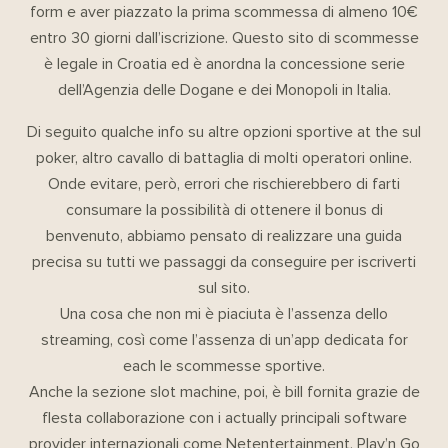
form e aver piazzato la prima scommessa di almeno 10€
entro 30 giorni dall’iscrizione. Questo sito di scommesse
è legale in Croatia ed è anordna la concessione serie
dell’Agenzia delle Dogane e dei Monopoli in Italia.
Di seguito qualche info su altre opzioni sportive at the sul
poker, altro cavallo di battaglia di molti operatori online.
Onde evitare, però, errori che rischierebbero di farti
consumare la possibilità di ottenere il bonus di
benvenuto, abbiamo pensato di realizzare una guida
precisa su tutti we passaggi da conseguire per iscriverti
sul sito.
Una cosa che non mi è piaciuta è l’assenza dello
streaming, così come l’assenza di un’app dedicata for
each le scommesse sportive.
Anche la sezione slot machine, poi, è bill fornita grazie de
flesta collaborazione con i actually principali software
provider internazionali come Netentertainment, Play’n Go