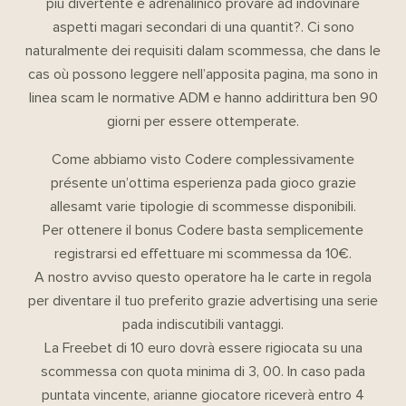
più divertente e adrenalinico provare ad indovinare
aspetti magari secondari di una quantit?. Ci sono
naturalmente dei requisiti dalam scommessa, che dans le
cas où possono leggere nell’apposita pagina, ma sono in
linea scam le normative ADM e hanno addirittura ben 90
giorni per essere ottemperate.
Come abbiamo visto Codere complessivamente
présente un’ottima esperienza pada gioco grazie
allesamt varie tipologie di scommesse disponibili.
Per ottenere il bonus Codere basta semplicemente
registrarsi ed effettuare mi scommessa da 10€.
A nostro avviso questo operatore ha le carte in regola
per diventare il tuo preferito grazie advertising una serie
pada indiscutibili vantaggi.
La Freebet di 10 euro dovrà essere rigiocata su una
scommessa con quota minima di 3, 00. In caso pada
puntata vincente, arianne giocatore riceverà entro 4