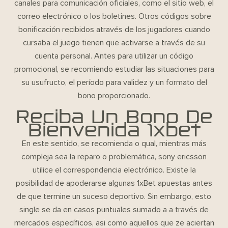
canales para comunicación oficiales, como el sitio web, el
correo electrónico o los boletines. Otros códigos sobre
bonificación recibidos através de los jugadores cuando
cursaba el juego tienen que activarse a través de su
cuenta personal. Antes para utilizar un código
promocional, se recomiendo estudiar las situaciones para
su usufructo, el período para validez y un formato del
bono proporcionado.
Reciba Un Bono De
Bienvenida 1xbet
En este sentido, se recomienda o qual, mientras más
compleja sea la reparo o problemática, sony ericsson
utilice el correspondencia electrónico. Existe la
posibilidad de apoderarse algunas 1xBet apuestas antes
de que termine un suceso deportivo. Sin embargo, esto
single se da en casos puntuales sumado a a través de
mercados específicos, asi como aquellos que ze aciertan