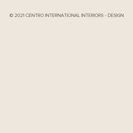
© 2021 CENTRO INTERNATIONAL INTERIORS - DESIGN