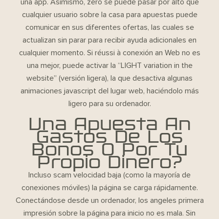
una app. Asimismo, zero se puede pasar por alto que
cualquier usuario sobre la casa para apuestas puede
comunicar en sus diferentes ofertas, las cuales se
actualizan sin parar para recibir ayuda adicionales en
cualquier momento. Si réussi à conexión an Web no es
una mejor, puede activar la “LIGHT variation in the
website” (versión ligera), la que desactiva algunas
animaciones javascript del lugar web, haciéndolo más
ligero para su ordenador.
Una Apuesta An
Gastos De Los
Bonos O Por Tu
Propio Dinero?
Incluso scam velocidad baja (como la mayoría de
conexiones móviles) la página se carga rápidamente.
Conectándose desde un ordenador, los angeles primera
impresión sobre la página para inicio no es mala. Sin