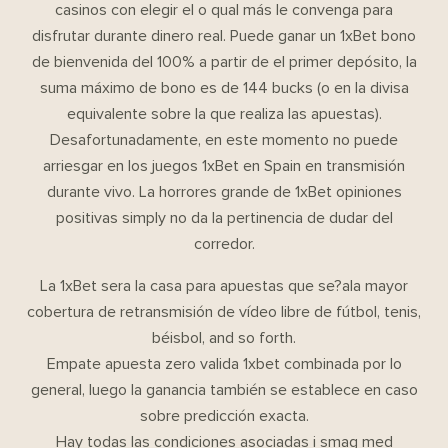
casinos con elegir el o qual más le convenga para
disfrutar durante dinero real. Puede ganar un 1xBet bono
de bienvenida del 100% a partir de el primer depósito, la
suma máximo de bono es de 144 bucks (o en la divisa
equivalente sobre la que realiza las apuestas).
Desafortunadamente, en este momento no puede
arriesgar en los juegos 1xBet en Spain en transmisión
durante vivo. La horrores grande de 1xBet opiniones
positivas simply no da la pertinencia de dudar del
corredor.
La 1xBet sera la casa para apuestas que se?ala mayor
cobertura de retransmisión de vídeo libre de fútbol, tenis,
béisbol, and so forth.
Empate apuesta zero valida 1xbet combinada por lo
general, luego la ganancia también se establece en caso
sobre predicción exacta.
Hay todas las condiciones asociadas i smag med