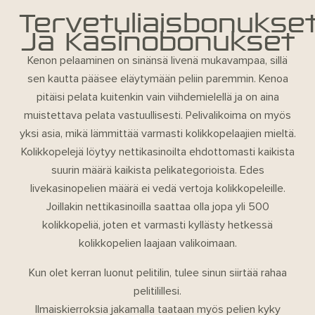
Tervetuliaisbonukse
Ja Kasinobonukset
Kenon pelaaminen on sinänsä livenä mukavampaa, sillä
sen kautta pääsee eläytymään peliin paremmin. Kenoa
pitäisi pelata kuitenkin vain viihdemielellä ja on aina
muistettava pelata vastuullisesti. Pelivalikoima on myös
yksi asia, mikä lämmittää varmasti kolikkopelaajien mieltä.
Kolikkopelejä löytyy nettikasinoilta ehdottomasti kaikista
suurin määrä kaikista pelikategorioista. Edes
livekasinopelien määrä ei vedä vertoja kolikkopeleille.
Joillakin nettikasinoilla saattaa olla jopa yli 500
kolikkopeliä, joten et varmasti kyllästy hetkessä
kolikkopelien laajaan valikoimaan.
Kun olet kerran luonut pelitilin, tulee sinun siirtää rahaa
pelitilillesi.
Ilmaiskierroksia jakamalla taataan myös pelien kyky