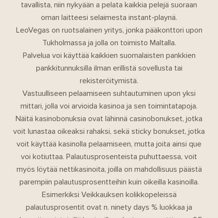
tavallista, niin nykyään a pelata kaikkia pelejä suoraan
oman laitteesi selaimesta instant-playnä.
LeoVegas on ruotsalainen yritys, jonka pääkonttori upon
Tukholmassa ja jolla on toimisto Maltalla.
Palvelua voi käyttää kaikkien suomalaisten pankkien
pankkitunnuksilla ilman erillistä sovellusta tai
rekisteröitymistä.
Vastuulliseen pelaamiseen suhtautuminen upon yksi
mittari, jolla voi arvioida kasinoa ja sen toimintatapoja.
Näitä kasinobonuksia ovat lähinnä casinobonukset, jotka
voit lunastaa oikeaksi rahaksi, sekä sticky bonukset, jotka
voit käyttää kasinolla pelaamiseen, mutta joita ainsi que
voi kotiuttaa. Palautusprosenteista puhuttaessa, voit
myös löytää nettikasinoita, joilla on mahdollisuus päästä
parempiin palautusprosentteihin kuin oikeilla kasinoilla.
Esimerkiksi Veikkauksen kolikkopeleissä
palautusprosentit ovat n. ninety days % luokkaa ja