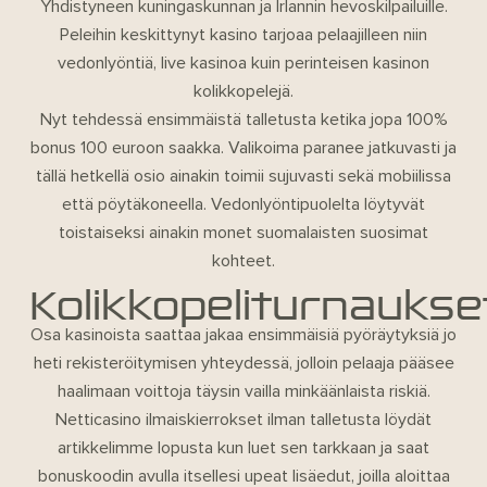
Yhdistyneen kuningaskunnan ja Irlannin hevoskilpailuille.
Peleihin keskittynyt kasino tarjoaa pelaajilleen niin
vedonlyöntiä, live kasinoa kuin perinteisen kasinon
kolikkopelejä.
Nyt tehdessä ensimmäistä talletusta ketika jopa 100%
bonus 100 euroon saakka. Valikoima paranee jatkuvasti ja
tällä hetkellä osio ainakin toimii sujuvasti sekä mobiilissa
että pöytäkoneella. Vedonlyöntipuolelta löytyvät
toistaiseksi ainakin monet suomalaisten suosimat
kohteet.
Kolikkopeliturnaukse
Osa kasinoista saattaa jakaa ensimmäisiä pyöräytyksiä jo
heti rekisteröitymisen yhteydessä, jolloin pelaaja pääsee
haalimaan voittoja täysin vailla minkäänlaista riskiä.
Netticasino ilmaiskierrokset ilman talletusta löydät
artikkelimme lopusta kun luet sen tarkkaan ja saat
bonuskoodin avulla itsellesi upeat lisäedut, joilla aloittaa