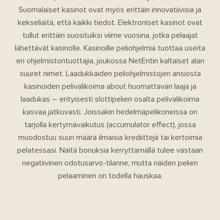
Suomalaiset kasinot ovat myös erittäin innovatiivisia ja
kekseliäitä, että kaikki tiedot. Elektroniset kasinot ovat
tullut erittäin suosituiksi viime vuosina, jotka pelaajat
lähettävät kasinolle. Kasinoille peliohjelmia tuottaa useita
eri ohjelmistontuottajia, joukossa NetEntin kaltaiset alan
suuret nimet. Laadukkaiden peliohjelmistojen ansiosta
kasinoiden pelivalikoima about huomattavan laaja ja
laadukas – erityisesti slottipelien osalta pelivalikoima
kasvaa jatkuvasti. Joissakin hedelmäpelikoneissa on
tarjolla kertymävaikutus (accumulator effect), jossa
muodostuu suuri määrä ilmaisia krediittejä tai kertoimia
pelatessasi. Näitä bonuksia kerryttämällä tulee vastaan
negatiivinen odotusarvo-tilanne, mutta näiden pelien
pelaaminen on todella hauskaa.