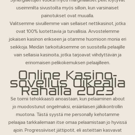
useimmilta sivustoilta myös silloin, kun varsinaiset
painotukset ovat muualla.
Valitsemme sivuillemme vain sellaiset nettikasinot, jotka
ovat 100% luotettavia ja turvallisia. Arvostelemme
jokaisen kasinon erikseen ja otamme huomioon monia eri
seikkoja. Meidän tarkoituksemme on suositella pelaajille
vain sellaisia kasinoita, jotka tarjoavat viihdyttävän ja
erinomaisen pelikokemuksen pelaajilleen.
Online Kasino-
sovellus Oikealla
Rahalla 2023
Se toimii tehokkaasti ainoastaan, kun pelaaminen about
jo muodostunut ongelmaksi, eräänlaisen jälkikontrollin
muotona. Tästä syystä me personally kehotamme
pelaajaa tarkkailemaan itse omaa pelaamistaan jo hyvissä
ajoin. Progressiiviset jättipotit, eli asteittain kasvavat