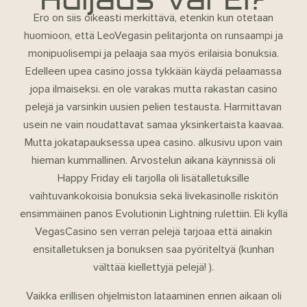
Ero on siis oikeasti merkittävä, etenkin kun otetaan
huomioon, että LeoVegasin pelitarjonta on runsaampi ja
monipuolisempi ja pelaaja saa myös erilaisia bonuksia.
Edelleen upea casino jossa tykkään käydä pelaamassa
jopa ilmaiseksi. en ole varakas mutta rakastan casino
pelejä ja varsinkin uusien pelien testausta. Harmittavan
usein ne vain noudattavat samaa yksinkertaista kaavaa.
Mutta jokatapauksessa upea casino. alkusivu upon vain
hieman kummallinen. Arvostelun aikana käynnissä oli
Happy Friday eli tarjolla oli lisätalletuksille
vaihtuvankokoisia bonuksia sekä livekasinolle riskitön
ensimmäinen panos Evolutionin Lightning rulettiin. Eli kyllä
VegasCasino sen verran pelejä tarjoaa että ainakin
ensitalletuksen ja bonuksen saa pyöriteltyä (kunhan
välttää kiellettyjä pelejä! ).
Vaikka erillisen ohjelmiston lataaminen ennen aikaan oli