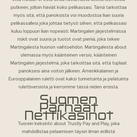
putkeen, jolloin häviät koko pelikassasi. Tämä tarkoittaa
myös sitä, että panoksista voi muodostua liian suuria
pelikassallesi joka johtaa tietysti siihen, että pelikassasi
kuluu loppuun liian nopeasti. Martingalen järjestelmässä
riskit ovat suuria ja tuotot ovat pieniä, joka tekee
Martingalesta huonon vaihtoehdon. Martingalesta about
olemassa myös käänteinen versio, käänteinen
Martingalen järjestelmä, joka tarkoittaa sitä, että tuplaat
panoksesi aina voiton jälkeen. Amerikkalainen ja
Eurooppalainen ruletti ovat kaksi tunnetuinta ja pelatuinta
rulettiversiota ja kerromme tässä niiden eroista.
Suomen
Parhaat
Nettikasinot
Tuorein keksintö about Trustly Pay and Play, joka
mahdollistaa pelaamisen täysin ilman erillistä