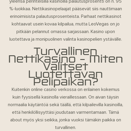
yleensä perinteisillä kasinoilla palautusprosentti on n. 95
%-luokkaa. Nettikasinopelaajat pääsevät siis nauttimaan
erinoimisista palautusprosenteista. Parhaat nettikasinot
kohtaavat usein kovaa kilpailua, mutta LeoVegas on jo
pitkään pelannut omassa sarjassaan. Kasino upon
luotettava ja monipuolinen valinta kasinopelien ystävälle.
Turvallinen
Nettikasino – Miten
Valitset
Luotettavan
Pelipaikan?
Kuitenkin online casino verkossa on erilainen kokemus
kuin fyysisellä kasinolla vieraillessaan. On aivan täysin
normaalia käytäntöä sekä täällä, että kilpailevilla kasinoilla,
että henkilöllisyyttäsi joudutaan varmentamaan. Tämä
about myös yksi seikka, jonka vuoksi tämäkin paikka on
turvallinen.