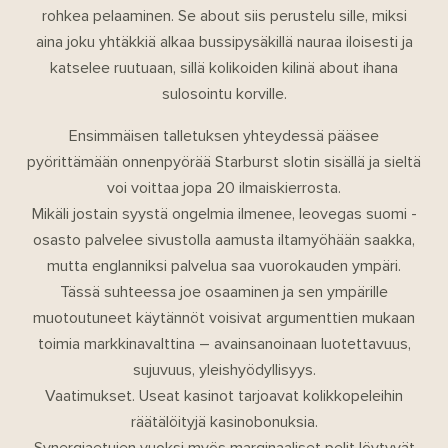
rohkea pelaaminen. Se about siis perustelu sille, miksi
aina joku yhtäkkiä alkaa bussipysäkillä nauraa iloisesti ja
katselee ruutuaan, sillä kolikoiden kilinä about ihana
sulosointu korville.
Ensimmäisen talletuksen yhteydessä pääsee
pyörittämään onnenpyörää Starburst slotin sisällä ja sieltä
voi voittaa jopa 20 ilmaiskierrosta.
Mikäli jostain syystä ongelmia ilmenee, leovegas suomi -
osasto palvelee sivustolla aamusta iltamyöhään saakka,
mutta englanniksi palvelua saa vuorokauden ympäri.
Tässä suhteessa joe osaaminen ja sen ympärille
muotoutuneet käytännöt voisivat argumenttien mukaan
toimia markkinavalttina – avainsanoinaan luotettavuus,
sujuvuus, yleishyödyllisyys.
Vaatimukset. Useat kasinot tarjoavat kolikkopeleihin
räätälöityjä kasinobonuksia.
Synergiaetujen vuoksi myös marginaaliset pelit löytyvät