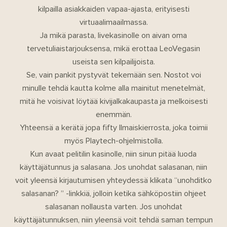
kilpailla asiakkaiden vapaa-ajasta, erityisesti
virtuaalimaailmassa.
Ja mikä parasta, livekasinolle on aivan oma
tervetuliaistarjouksensa, mikä erottaa LeoVegasin
useista sen kilpailijoista.
Se, vain pankit pystyvät tekemään sen. Nostot voi
minulle tehdä kautta kolme alla mainitut menetelmät,
mitä he voisivat löytää kivijalkakaupasta ja melkoisesti
enemmän.
Yhteensä a kerätä jopa fifty Ilmaiskierrosta, joka toimii
myös Playtech-ohjelmistolla.
Kun avaat pelitilin kasinolle, niin sinun pitää luoda
käyttäjätunnus ja salasana. Jos unohdat salasanan, niin
voit yleensä kirjautumisen yhteydessä klikata “unohditko
salasanan? ” -linkkiä, jolloin ketika sähköpostiin ohjeet
salasanan nollausta varten. Jos unohdat
käyttäjätunnuksen, niin yleensä voit tehdä saman tempun