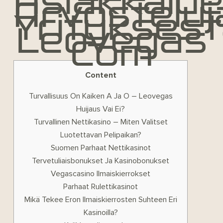
Asiakkaid
Arvosteluj
Yritykses
Leovegas
Com
Content
Turvallisuus On Kaiken A Ja O – Leovegas
Huijaus Vai Ei?
Turvallinen Nettikasino – Miten Valitset
Luotettavan Pelipaikan?
Suomen Parhaat Nettikasinot
Tervetuliaisbonukset Ja Kasinobonukset
Vegascasino Ilmaiskierrokset
Parhaat Rulettikasinot
Mikä Tekee Eron Ilmaiskierrosten Suhteen Eri
Kasinoilla?