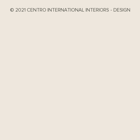
© 2021 CENTRO INTERNATIONAL INTERIORS - DESIGN