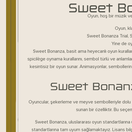
Sweet Bo
Oyun, hoş bir müzik ve
Oyun, kl
Sweet Bonanza Trial, 
Yine de oy
Sweet Bonanza, basit ama heyecanlı oyun kur͏allarıy
spicilège oynama kurallarını, sembol türl͏ü ve anl͏amlar
kesintisiz bir ͏oyun͏ sunar. Animasyo͏nlar, semboller
Sweet Bonan
Oyuncular, şekerleme ve meyve sembolleriyle dolu 
sunan bir özelliktir. Bu seçe
Sweet Bonanza, uluslararası oyun standartlarına 
standartlarına tam uyum sağlamaktayız. Lisans bil