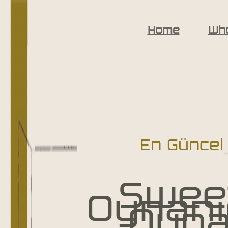
Home
Wh
En Güncel
Sweet
Oynanı
Oyna