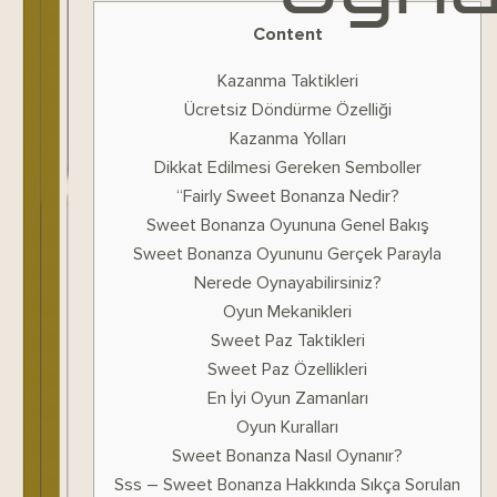
Content
Kazanma Taktikleri
Ücretsiz Döndürme Özelliği
Kazanma Yolları
Dikkat Edilmesi Gereken Semboller
“Fairly Sweet Bonanza Nedir?
Sweet Bonanza Oyununa Genel Bakış
Sweet Bonanza Oyununu Gerçek Parayla
Nerede Oynayabilirsiniz?
Oyun Mekanikleri
Sweet Paz Taktikleri
Sweet Paz Özellikleri
En İyi Oyun Zamanları
Oyun Kuralları
Sweet Bonanza Nasıl Oynanır?
Sss – Sweet Bonanza Hakkında Sıkça Sorulan