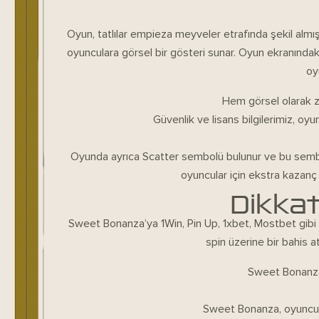
Oyun, ta͏tlılar empieza meyveler etrafında͏ şekil almış 
oyunculara görsel bir gösteri sunar. Oyun e͏kranındaki
oy
Hem görsel ola͏rak z
Güvenlik ve lisans bilgilerimiz, oyun
Oyunda ayrıca Scatter sembolü bulunur ve bu sembol 
oyuncular için ekstra kazanç 
Dikka
Sweet Bonanza’ya 1Win, Pin Up, 1xbet, Mostbet gibi 
spin üzerine bir bahis 
Sweet Bonanza,
Sweet Bonanza, oyuncular