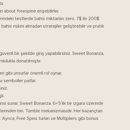
ir.
 about freespine erişebilirler.
erindeki testlerde bahis miktarları zero, 7$ ile 200$
is riskini almadan stratejiler geliştirebilir ve pratik
venli bir şekilde giriş yapabilirsiniz. Sweet Bonanza,
ulukla donatılmıştır.
i gibi unsurlar önemli rol oynar.
 semboller patlar.
iniz.
lı.
nsı sunar. Sweet Bonanza, 6×5’lik bir ızgara üzerinde
klerinden biri, Tumble mekanizmasıdır. Her kazançtan
yrıca, Free Spins turları ve Multipliers gibi bonus