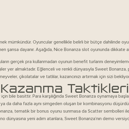
rmek mümkündür. Oyuncular genellikle belirli bir bütçe dahilinde o
 şansa dayanır. Aşağıda, Nice Bonanza slot oyununda dikkate alabil
arın gerçek pra kullanmadan oyunun benefit turlarını deneyimlemes
lgiler yer almaktadır. Eğlenceli ve renkli dünyasıyla Sweet Bonanza, 
meyveler, çikolatalar ve tatlılar, kazancınızı artırmak için sizi bekliyor
Kazanma Taktikleri
 için bile basittir. Para karşılığında Sweet Bonanza oynamaya başl
iz ya da daha fazla aynı simgeden oluşan bir kombinasyonu düşürd
 Bonanza, tematik bir bonus oyunu sunmasa da Scatter sembolleri ile 
sino dünyasına yeni adım atanlara, Sweet Bonanza’nın demo versi