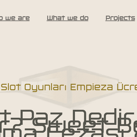
o we are
What we do
Projects
 Slot Oyunları Empieza Ücr
 Paz Nedir,
r? Sweet 
ma Cezası