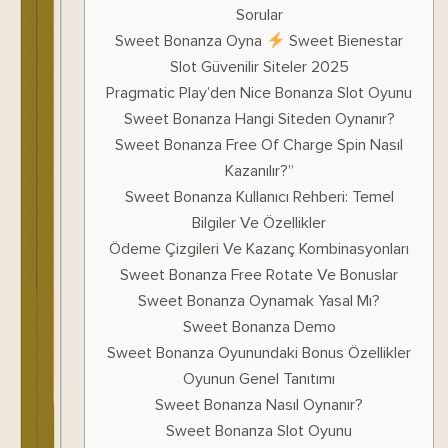
Sorular
Sweet Bonanza Oyna
Sweet Bienestar
Slot Güvenilir Siteler 2025
Pragmatic Play’den Nice Bonanza Slot Oyunu
Sweet Bonanza Hangi Siteden Oynanır?
Sweet Bonanza Free Of Charge Spin Nasıl
Kazanılır?”
Sweet Bonanza Kullanıcı Rehberi: Temel
Bilgiler Ve Özellikler
Ödeme Çizgileri Ve Kazanç Kombinasyonları
Sweet Bonanza Free Rotate Ve Bonuslar
Sweet Bonanza Oynamak Yasal Mı?
Sweet Bonanza Demo
Sweet Bonanza Oyunundaki Bonus Özellikler
Oyunun Genel Tanıtımı
Sweet Bonanza Nasıl Oynanır?
Sweet Bonanza Slot Oyunu