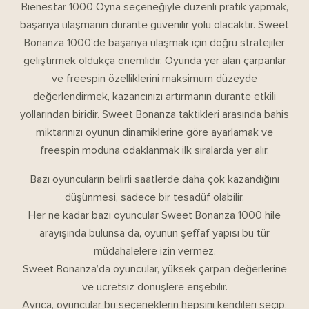
Bienestar 1000 Oyna seçeneğiyle düzenli pratik yapmak,
başarıya ulaşmanın durante güvenilir yolu olacaktır. Sweet
Bonanza 1000’de başarıya ulaşmak için doğru stratejiler
geliştirmek oldukça önemlidir. Oyunda yer alan çarpanlar
ve freespin özelliklerini maksimum düzeyde
değerlendirmek, kazancınızı artırmanın durante etkili
yollarından biridir. Sweet Bonanza taktikleri arasında bahis
miktarınızı oyunun dinamiklerine göre ayarlamak ve
freespin moduna odaklanmak ilk sıralarda yer alır.
Bazı oyuncuların belirli saatlerde daha çok kazandığını
düşünmesi, sadece bir tesadüf olabilir.
Her ne kadar bazı oyuncular Sweet Bonanza 1000 hile
arayışında bulunsa da, oyunun şeffaf yapısı bu tür
müdahalelere izin vermez.
Sweet Bonanza’da oyuncular, yüksek çarpan değerlerine
ve ücretsiz dönüşlere erişebilir.
Ayrıca, oyuncular bu seçeneklerin hepsini kendileri seçip,