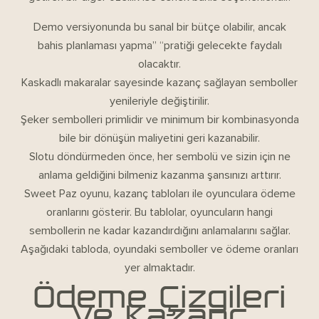
Demo versiyonunda bu sanal bir bütçe olabilir, ancak
bahis planlaması yapma” “pratiği gelecekte faydalı
olacaktır.
Kaskadlı makaralar sayesinde kazanç sağlayan semboller
yenileriyle değiştirilir.
Şeker sembolleri primlidir ve minimum bir kombinasyonda
bile bir dönüşün maliyetini geri kazanabilir.
Slotu döndürmeden önce, her sembolü ve sizin için ne
anlama geldiğini bilmeniz kazanma şansınızı arttırır.
Sweet Paz oyunu, kazanç tabloları ile oyunculara ödeme
oranlarını gösterir. Bu tablolar, oyuncuların hangi
sembollerin ne kadar kazandırdığını anlamalarını sağlar.
Aşağıdaki tabloda, oyundaki semboller ve ödeme oranları
yer almaktadır.
Ödeme Çizgileri
Ve Kazanç