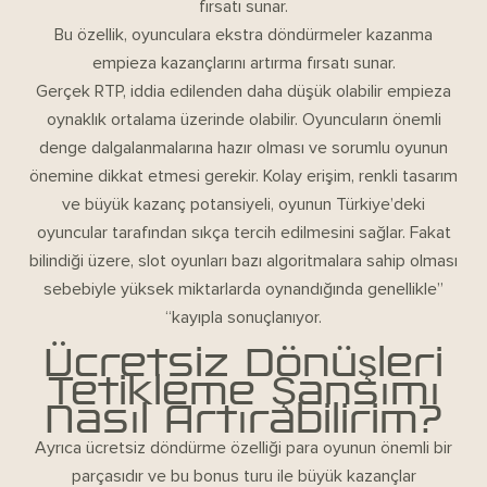
fırsatı sunar.
Bu özellik, oyunculara ekstra döndürmeler kazanma
empieza kazançlarını artırma fırsatı sunar.
Gerçek RTP, iddia edilenden daha düşük olabilir empieza
oynaklık ortalama üzerinde olabilir. Oyuncuların önemli
denge dalgalanmalarına hazır olması ve sorumlu oyunun
önemine dikkat etmesi gerekir. Kolay erişim, renkli tasarım
ve büyük kazanç potansiyeli, oyunun Türkiye’deki
oyuncular tarafından sıkça tercih edilmesini sağlar. Fakat
bilindiği üzere, slot oyunları bazı algoritmalara sahip olması
sebebiyle yüksek miktarlarda oynandığında genellikle”
“kayıpla sonuçlanıyor.
Ücretsiz Dönüşleri
Tetikleme Şansımı
Nasıl Artırabilirim?
Ayrıca ücretsiz döndürme özelliği para oyunun önemli bir
parçasıdır ve bu bonus turu ile büyük kazançlar