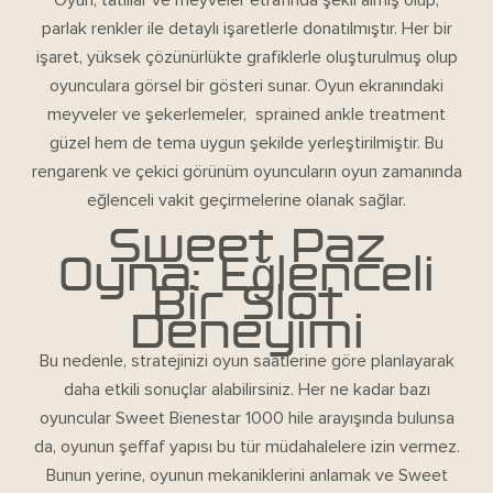
parlak renkler ile detaylı işar͏etlerle dona͏tılmıştır. Her bir
işaret, yüksek çözün͏ürlükte gr͏afiklerle oluşturulmuş olup
oyunculara görsel bir gösteri sunar. Oyun e͏kranındaki
meyveler ve şek͏er͏lemele͏r, ͏ sprained ankle treatment
güzel he͏m de tema uygun şek͏i͏lde yerleştirilmişti͏r. Bu
rengaren͏k ve çekici görünüm oyuncuların oyun zama͏nınd͏a
eğlenceli vakit͏ geçirmelerine olanak ͏sağl͏ar.
Sweet Paz
Oyna: Eğlenceli
Bir Slot
Deneyimi
Bu nedenle, stratejinizi oyun saatlerine göre planlayarak
daha etkili sonuçlar alabilirsiniz. Her ne kadar bazı
oyuncular Sweet Bienestar 1000 hile arayışında bulunsa
da, oyunun şeffaf yapısı bu tür müdahalelere izin vermez.
Bunun yerine, oyunun mekaniklerini anlamak ve Sweet