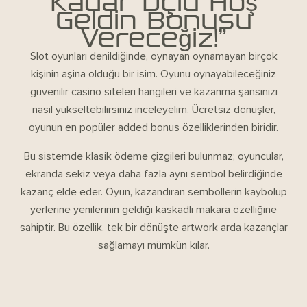
Kadar Üçlü Hoş
Geldin Bonusu
Vereceğiz!”
Slot oyunları denildiğinde, oynayan oynamayan birçok
kişinin aşina olduğu bir isim. Oyunu oynayabileceğiniz
güvenilir casino siteleri hangileri ve kazanma şansınızı
nasıl yükseltebilirsiniz inceleyelim. Ücretsiz dönüşler,
oyunun en popüler added bonus özelliklerinden biridir.
Bu sistemde klasik ödeme çizgileri bulunmaz; oyuncular,
ekranda sekiz veya daha fazla aynı sembol belirdiğinde
kazanç elde eder. Oyun, kazandıran sembollerin kaybolup
yerlerine yenilerinin geldiği kaskadlı makara özelliğine
sahiptir. Bu özellik, tek bir dönüşte artwork arda kazançlar
sağlamayı mümkün kılar.