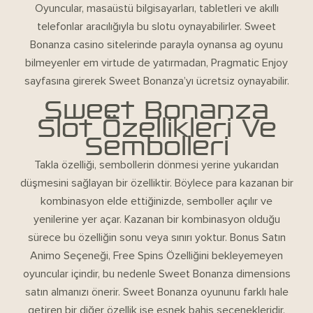
Oyuncular, masaüstü bilgisayarları, tabletleri ve akıllı
telefonlar aracılığıyla bu slotu oynayabilirler. Sweet
Bonanza casino sitelerinde parayla oynansa ag oyunu
bilmeyenler em virtude de yatırmadan, Pragmatic Enjoy
sayfasına girerek Sweet Bonanza’yı ücretsiz oynayabilir.
Sweet Bonanza
Slot Özellikleri Ve
Sembolleri
Takla özelliği, sembollerin dönmesi yerine yukarıdan
düşmesini sağlayan bir özelliktir. Böylece para kazanan bir
kombinasyon elde ettiğinizde, semboller açılır ve
yenilerine yer açar. Kazanan bir kombinasyon olduğu
sürece bu özelliğin sonu veya sınırı yoktur. Bonus Satın
Animo Seçeneği, Free Spins Özelliğini bekleyemeyen
oyuncular içindir, bu nedenle Sweet Bonanza dimensions
satın almanızı önerir. Sweet Bonanza oyununu farklı hale
getiren bir diğer özellik ise esnek bahis seçenekleridir.