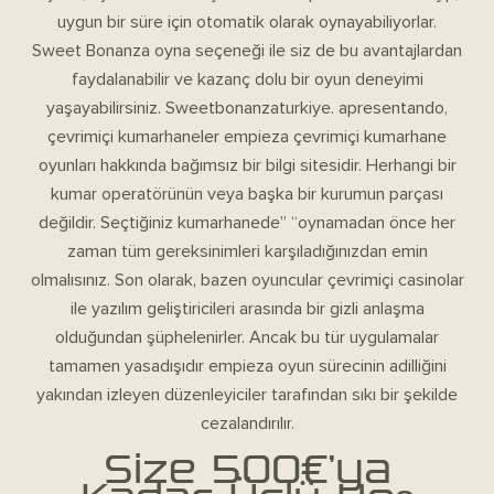
uygun bir süre için otomatik olarak oynayabiliyorlar.
Sweet Bonanza oyna seçeneği ile siz de bu avantajlardan
faydalanabilir ve kazanç dolu bir oyun deneyimi
yaşayabilirsiniz. Sweetbonanzaturkiye. apresentando,
çevrimiçi kumarhaneler empieza çevrimiçi kumarhane
oyunları hakkında bağımsız bir bilgi sitesidir. Herhangi bir
kumar operatörünün veya başka bir kurumun parçası
değildir. Seçtiğiniz kumarhanede” “oynamadan önce her
zaman tüm gereksinimleri karşıladığınızdan emin
olmalısınız. Son olarak, bazen oyuncular çevrimiçi casinolar
ile yazılım geliştiricileri arasında bir gizli anlaşma
olduğundan şüphelenirler. Ancak bu tür uygulamalar
tamamen yasadışıdır empieza oyun sürecinin adilliğini
yakından izleyen düzenleyiciler tarafından sıkı bir şekilde
cezalandırılır.
Size 500€’ya