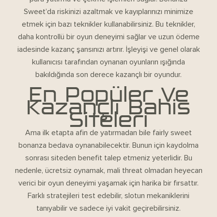
Sweet’da riskinizi azaltmak ve kayıplarınızı minimize
etmek için bazı teknikler kullanabilirsiniz. Bu teknikler,
daha kontrollü bir oyun deneyimi sağlar ve uzun ödeme
iadesinde kazanç şansınızı artırır. İşleyişi ve genel olarak
kullanıcısı tarafından oynanan oyunların ışığında
bakıldığında son derece kazançlı bir oyundur.
En Popüler Ve
Kazançlı Bahis
Siteleri
Ama ilk etapta afin de yatırmadan bile fairly sweet
bonanza bedava oynanabilecektir. Bunun için kaydolma
sonrası siteden benefit talep etmeniz yeterlidir. Bu
nedenle, ücretsiz oynamak, mali threat olmadan heyecan
verici bir oyun deneyimi yaşamak için harika bir fırsattır.
Farklı stratejileri test edebilir, slotun mekaniklerini
tanıyabilir ve sadece iyi vakit geçirebilirsiniz.