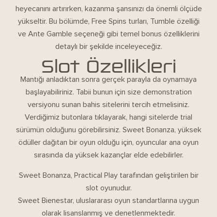
heyecanını artırırken, kazanma şansınızı da önemli ölçüde
yükseltir. Bu bölümde, Free Spins turları, Tumble özelliği
ve Ante Gamble seçeneği gibi temel bonus özelliklerini
detaylı bir şekilde inceleyeceğiz.
Slot Özellikleri
Mantığı anladıktan sonra gerçek parayla da oynamaya
başlayabiliriniz. Tabii bunun için size demonstration
versiyonu sunan bahis sitelerini tercih etmelisiniz.
Verdiğimiz butonlara tıklayarak, hangi sitelerde trial
sürümün olduğunu görebilirsiniz. Sweet Bonanza, yüksek
ödüller dağıtan bir oyun olduğu için, oyuncular ana oyun
sırasında da yüksek kazançlar elde edebilirler.
Sweet Bonanza, Practical Play tarafından geliştirilen bir
slot oyunudur.
Sweet Bienestar, uluslararası oyun standartlarına uygun
olarak lisanslanmış ve denetlenmektedir.