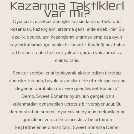
Kazanma Taktikleri
Var Mı?
Oyuncular, ücretsiz dönüşler sırasında daha fazla ödül
kazanarak, kazançlarını arttırma şansı elde edebilirler. Bu
özellik, oyuncuların kazançlarını artırmak empieza oyun
keyfini katlamak için harika bir fırsattır. Koyduğunuz bahsi
arttırmanız, daha fazla ve yüksek çarpan yakalamanıza
olanak tanır.
Scatter sembollerini toplayarak aktive edilen ücretsiz
dönüşler turunda, büyük kazançlar elde etmek için çarpan
değerleri bombaları devreye girer. Sweet Bonanza”
“Demo, Sweet Bonanza oyununun gerçek para
kullanmadan oynanabilen ücretsiz bir versiyonudur. Bu
demonstration sürümü, oyuncuların oyunun mekaniklerini,
grafiklerini ve özelliklerini risksiz bir ortamda
keşfetmelerine olanak tanır. Sweet Bonanza Demo