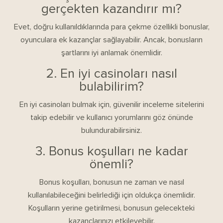
gerçekten kazandırır mı?
Evet, doğru kullanıldıklarında para çekme özellikli bonuslar,
oyunculara ek kazançlar sağlayabilir. Ancak, bonusların
şartlarını iyi anlamak önemlidir.
2. En iyi casinoları nasıl
bulabilirim?
En iyi casinoları bulmak için, güvenilir inceleme sitelerini
takip edebilir ve kullanıcı yorumlarını göz önünde
bulundurabilirsiniz.
3. Bonus koşulları ne kadar
önemli?
Bonus koşulları, bonusun ne zaman ve nasıl
kullanılabileceğini belirlediği için oldukça önemlidir.
Koşulların yerine getirilmesi, bonusun gelecekteki
kazançlarınızı etkileyebilir.