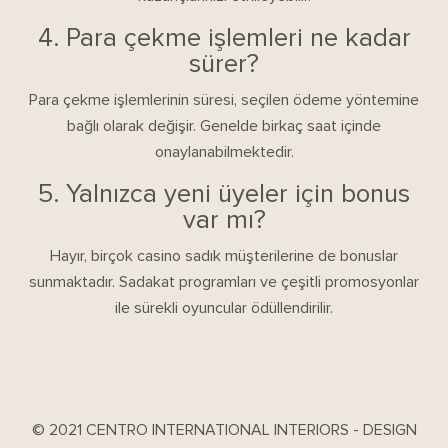
4. Para çekme işlemleri ne kadar
sürer?
Para çekme işlemlerinin süresi, seçilen ödeme yöntemine
bağlı olarak değişir. Genelde birkaç saat içinde
onaylanabilmektedir.
5. Yalnızca yeni üyeler için bonus
var mı?
Hayır, birçok casino sadık müşterilerine de bonuslar
sunmaktadır. Sadakat programları ve çeşitli promosyonlar
ile sürekli oyuncular ödüllendirilir.
© 2021 CENTRO INTERNATIONAL INTERIORS - DESIGN