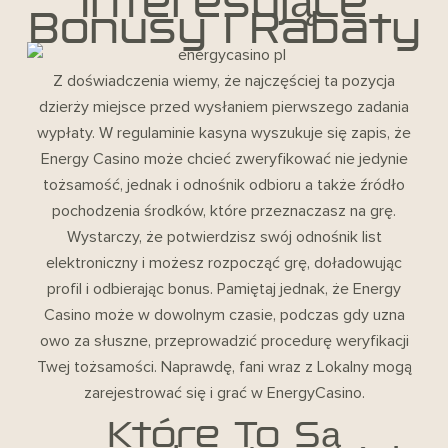
Interesujące
Bonusy I Rabaty
Z doświadczenia wiemy, że najczęściej ta pozycja
dzierży miejsce przed wysłaniem pierwszego zadania
wypłaty. W regulaminie kasyna wyszukuje się zapis, że
Energy Casino może chcieć zweryfikować nie jedynie
tożsamość, jednak i odnośnik odbioru a także źródło
pochodzenia środków, które przeznaczasz na grę.
Wystarczy, że potwierdzisz swój odnośnik list
elektroniczny i możesz rozpocząć grę, doładowując
profil i odbierając bonus. Pamiętaj jednak, że Energy
Casino może w dowolnym czasie, podczas gdy uzna
owo za słuszne, przeprowadzić procedurę weryfikacji
Twej tożsamości. Naprawdę, fani wraz z Lokalny mogą
zarejestrować się i grać w EnergyCasino.
Które To Są