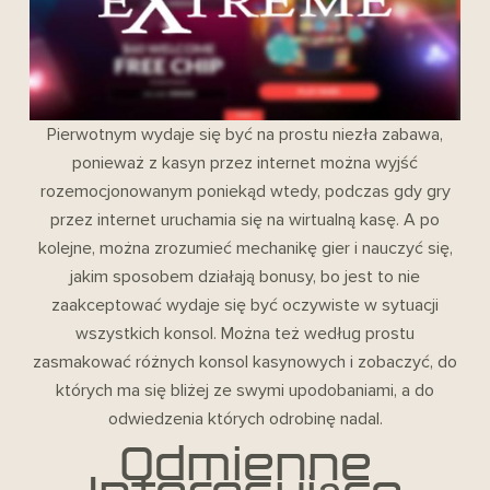
Pierwotnym wydaje się być na prostu niezła zabawa,
ponieważ z kasyn przez internet można wyjść
rozemocjonowanym poniekąd wtedy, podczas gdy gry
przez internet uruchamia się na wirtualną kasę. A po
kolejne, można zrozumieć mechanikę gier i nauczyć się,
jakim sposobem działają bonusy, bo jest to nie
zaakceptować wydaje się być oczywiste w sytuacji
wszystkich konsol. Można też według prostu
zasmakować różnych konsol kasynowych i zobaczyć, do
których ma się bliżej ze swymi upodobaniami, a do
odwiedzenia których odrobinę nadal.
Odmienne