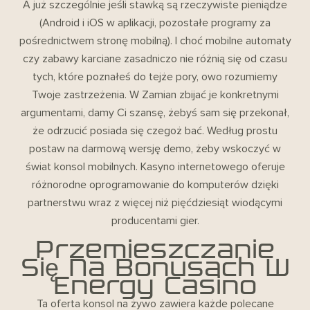
A już szczególnie jeśli stawką są rzeczywiste pieniądze
(Android i iOS w aplikacji, pozostałe programy za
pośrednictwem stronę mobilną). I choć mobilne automaty
czy zabawy karciane zasadniczo nie różnią się od czasu
tych, które poznałeś do tejże pory, owo rozumiemy
Twoje zastrzeżenia. W Zamian zbijać je konkretnymi
argumentami, damy Ci szansę, żebyś sam się przekonał,
że odrzucić posiada się czegoż bać. Według prostu
postaw na darmową wersję demo, żeby wskoczyć w
świat konsol mobilnych. Kasyno internetowego oferuje
różnorodne oprogramowanie do komputerów dzięki
partnerstwu wraz z więcej niż pięćdziesiąt wiodącymi
producentami gier.
Przemieszczanie
Się Na Bonusach W
Energy Casino
Ta oferta konsol na żywo zawiera każde polecane