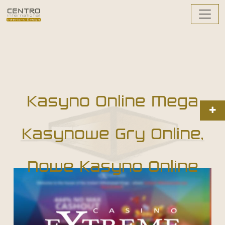
Kasyno Online Mega
Kasynowe Gry Online,
Nowe Kasyno Online