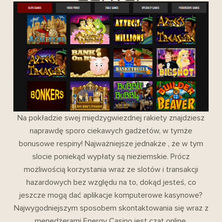
Na pokładzie swej międzygwiezdnej rakiety znajdziesz
naprawdę sporo ciekawych gadżetów, w tymże
bonusowe respiny! Najważniejsze jednakże , że w tym
slocie poniekąd wypłaty są nieziemskie. Prócz
możliwością korzystania wraz ze slotów i transakcji
hazardowych bez względu na to, dokąd jesteś, co
jeszcze mogą dać aplikacje komputerowe kasynowe?
Najwygodniejszym sposobem skontaktowania się wraz z
menedżerami Energy Casino jest czat online.