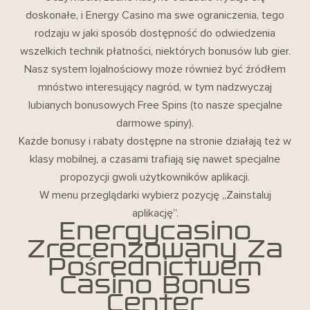
doskonałe, i Energy Casino ma swe ograniczenia, tego
rodzaju w jaki sposób dostępność do odwiedzenia
wszelkich technik płatności, niektórych bonusów lub gier.
Nasz system lojalnościowy może również być źródłem
mnóstwo interesujący nagród, w tym nadzwyczaj
lubianych bonusowych Free Spins (to nasze specjalne
darmowe spiny).
Każde bonusy i rabaty dostępne na stronie działają też w
klasy mobilnej, a czasami trafiają się nawet specjalne
propozycji gwoli użytkowników aplikacji.
W menu przeglądarki wybierz pozycję „Zainstaluj
aplikację”.
Energycasino
Zrecenzowany Za
Pośrednictwem
Casino Bonus
Center