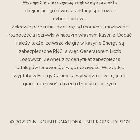
Wydaje Się ono częścią większego projektu
obejmującego również zakłady sportowe i
cybersportowe.
Zaledwie parę minut dzieli cię od momentu możliwości
rozpoczęcia rozrywki w naszym własnym kasynie. Dodać
należy także, że wszelkie gry w kasynie Energy są
zabezpieczone RNG, a więc Generatorem Liczb
Losowych. Zewnętrzny certyfikat zabezpiecza
katalogów losowość, a więc uczciwość. Wszystkie
wypłaty w Energy Casino są wytwarzane w ciągu do
granic możliwości trzech dzionki roboczych.
© 2021 CENTRO INTERNATIONAL INTERIORS - DESIGN