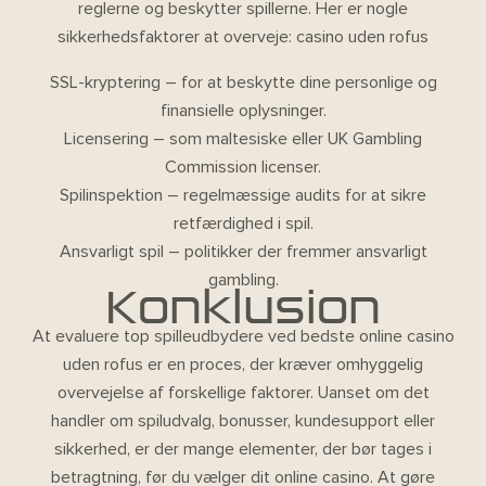
reglerne og beskytter spillerne. Her er nogle
sikkerhedsfaktorer at overveje:
casino uden rofus
SSL-kryptering – for at beskytte dine personlige og
finansielle oplysninger.
Licensering – som maltesiske eller UK Gambling
Commission licenser.
Spilinspektion – regelmæssige audits for at sikre
retfærdighed i spil.
Ansvarligt spil – politikker der fremmer ansvarligt
gambling.
Konklusion
At evaluere top spilleudbydere ved bedste online casino
uden rofus er en proces, der kræver omhyggelig
overvejelse af forskellige faktorer. Uanset om det
handler om spiludvalg, bonusser, kundesupport eller
sikkerhed, er der mange elementer, der bør tages i
betragtning, før du vælger dit online casino. At gøre