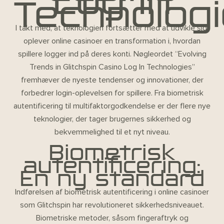
Log In
Technolog
I takt med, at teknologien fortsætter med at udvikle sig,
oplever online casinoer en transformation i, hvordan
spillere logger ind på deres konti. Nøgleordet “Evolving
Trends in Glitchspin Casino Log In Technologies”
fremhæver de nyeste tendenser og innovationer, der
forbedrer login-oplevelsen for spillere. Fra biometrisk
autentificering til multifaktorgodkendelse er der flere nye
teknologier, der tager brugernes sikkerhed og
bekvemmelighed til et nyt niveau.
Biometrisk
autentificering:
En ny standard
Indførelsen af biometrisk autentificering i online casinoer
som Glitchspin har revolutioneret sikkerhedsniveauet.
Biometriske metoder, såsom fingeraftryk og