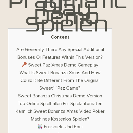
Pragmatic
Play
Demo
Spielen
Content
Are Generally There Any Special Additional
Bonuses Or Features Within This Version?
Sweet Paz Xmas Demo Gameplay
What Is Sweet Bonanza Xmas And How
Could It Be Different From The Original
Sweet” “Paz Game?
Sweet Bonanza Christmas Demo Version
Top Online Spielhallen Für Spielautomaten
Kann Ich Sweet Bonanza Xmas Video Poker
Machines Kostenlos Spielen?
Freispiele Und Boni